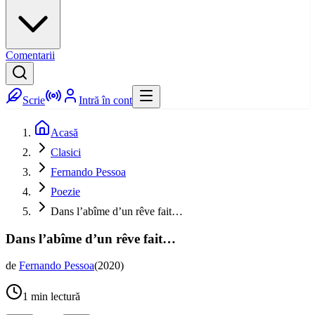
Comentarii
Scrie
Intră în cont
Acasă
Clasici
Fernando Pessoa
Poezie
Dans l’abîme d’un rêve fait…
Dans l’abîme d’un rêve fait…
de
Fernando Pessoa
(
2020
)
1
min lectură