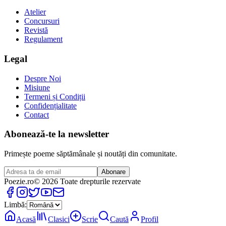
Atelier
Concursuri
Revistă
Regulament
Legal
Despre Noi
Misiune
Termeni și Condiții
Confidențialitate
Contact
Abonează-te la newsletter
Primește poeme săptămânale și noutăți din comunitate.
Abonare
Poezie
.ro
© 2026 Toate drepturile rezervate
Limbă:
Acasă
Clasici
Scrie
Caută
Profil