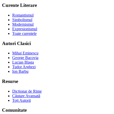
Curente Literare
Romantismul
Simbolismul
Modernismul
Expresionismul
Toate curentele
Autori Clasici
Mihai Eminescu
George Bacovia
Lucian Blaga
Tudor Arghezi
Ion Barbu
Resurse
Dicționar de Rime
Căutare Avansată
Toți Autorii
Comunitate