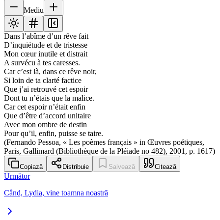
Mediu
Dans l’abîme d’un rêve fait
D’inquiétude et de tristesse
Mon cœur inutile et distrait
A survécu à tes caresses.
Car c’est là, dans ce rêve noir,
Si loin de ta clarté factice
Que j’ai retrouvé cet espoir
Dont tu n’étais que la malice.
Car cet espoir n’était enfin
Que d’être d’accord unitaire
Avec mon ombre de destin
Pour qu’il, enfin, puisse se taire.
(Fernando Pessoa, « Les poèmes français » in Œuvres poétiques,
Paris, Gallimard (Bibliothèque de la Pléiade no 482), 2001, p. 1617)
Copiază
Distribuie
Salvează
Citează
Următor
Când, Lydia, vine toamna noastră