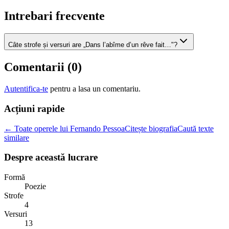
Intrebari frecvente
Câte strofe și versuri are „Dans l’abîme d’un rêve fait…"?
Comentarii (
0
)
Autentifica-te
pentru a lasa un comentariu.
Acțiuni rapide
← Toate operele lui Fernando Pessoa
Citește biografia
Caută texte
similare
Despre această lucrare
Formă
Poezie
Strofe
4
Versuri
13