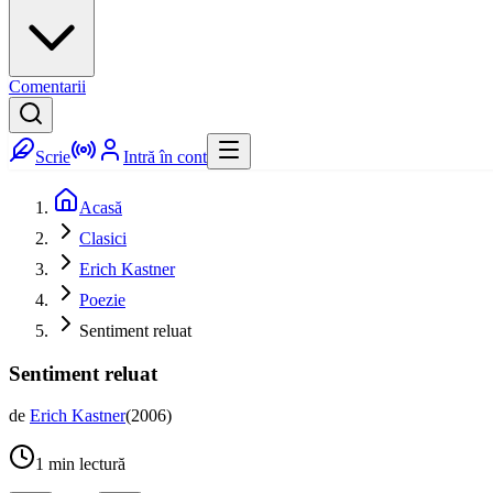
Comentarii
Scrie
Intră în cont
Acasă
Clasici
Erich Kastner
Poezie
Sentiment reluat
Sentiment reluat
de
Erich Kastner
(
2006
)
1
min lectură