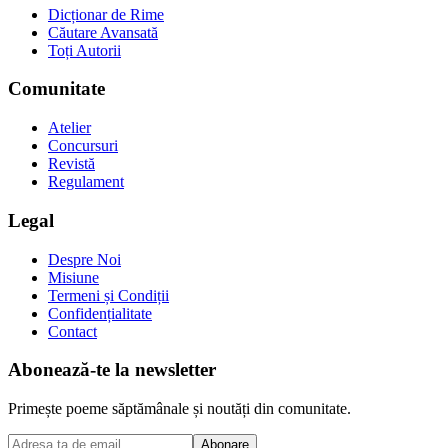
Dicționar de Rime
Căutare Avansată
Toți Autorii
Comunitate
Atelier
Concursuri
Revistă
Regulament
Legal
Despre Noi
Misiune
Termeni și Condiții
Confidențialitate
Contact
Abonează-te la newsletter
Primește poeme săptămânale și noutăți din comunitate.
Abonare