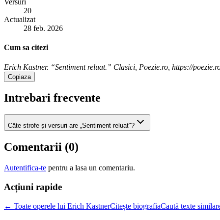
Versuri
20
Actualizat
28 feb. 2026
Cum sa citezi
Erich Kastner. “Sentiment reluat.” Clasici, Poezie.ro, https://poezie.r
Copiaza
Intrebari frecvente
Câte strofe și versuri are „Sentiment reluat"?
Comentarii (
0
)
Autentifica-te
pentru a lasa un comentariu.
Acțiuni rapide
← Toate operele lui Erich Kastner
Citește biografia
Caută texte similar