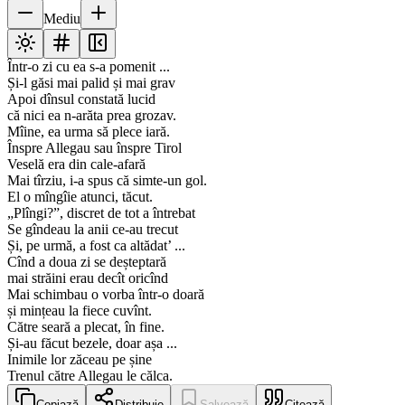
Mediu
Într-o zi cu ea s-a pomenit ...
Și-l găsi mai palid și mai grav
Apoi dînsul constată lucid
că nici ea n-arăta prea grozav.
Mîine, ea urma să plece iară.
Înspre Allegau sau înspre Tirol
Veselă era din cale-afară
Mai tîrziu, i-a spus că simte-un gol.
El o mîngîie atunci, tăcut.
„Plîngi?”, discret de tot a întrebat
Se gîndeau la anii ce-au trecut
Și, pe urmă, a fost ca altădat’ ...
Cînd a doua zi se deșteptară
mai străini erau decît oricînd
Mai schimbau o vorba într-o doară
și mințeau la fiece cuvînt.
Către seară a plecat, în fine.
Și-au făcut bezele, doar așa ...
Inimile lor zăceau pe șine
Trenul către Allegau le călca.
Copiază
Distribuie
Salvează
Citează