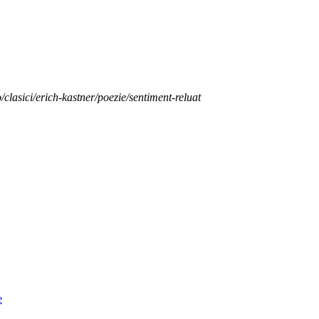
o/clasici/erich-kastner/poezie/sentiment-reluat
e