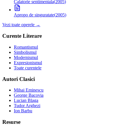
Calatorie sentimentala
(
2005
)
Apropo de singuratate
(
2005
)
Vezi toate operele →
Curente Literare
Romantismul
Simbolismul
Modernismul
Expresionismul
Toate curentele
Autori Clasici
Mihai Eminescu
George Bacovia
Lucian Blaga
Tudor Arghezi
Ion Barbu
Resurse