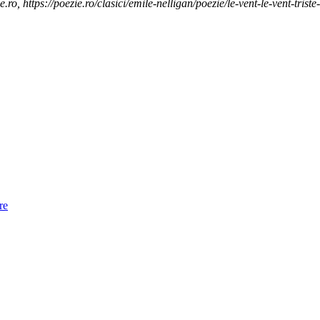
e.ro, https://poezie.ro/clasici/emile-nelligan/poezie/le-vent-le-vent-tris
re