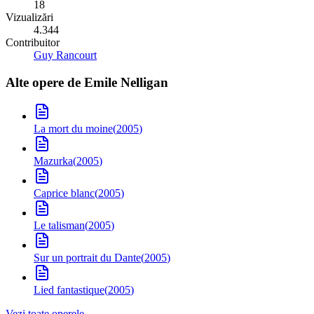
18
Vizualizări
4.344
Contribuitor
Guy Rancourt
Alte opere de
Emile Nelligan
La mort du moine
(
2005
)
Mazurka
(
2005
)
Caprice blanc
(
2005
)
Le talisman
(
2005
)
Sur un portrait du Dante
(
2005
)
Lied fantastique
(
2005
)
Vezi toate operele →