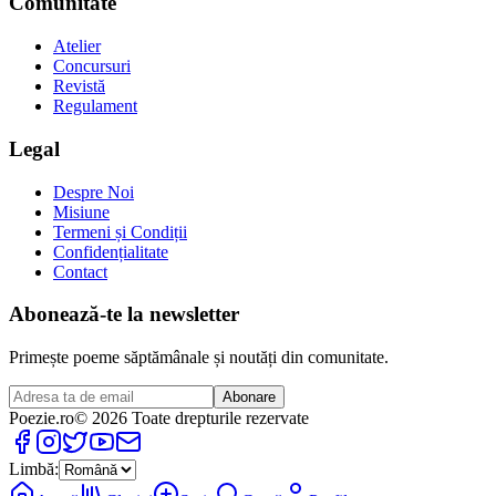
Comunitate
Atelier
Concursuri
Revistă
Regulament
Legal
Despre Noi
Misiune
Termeni și Condiții
Confidențialitate
Contact
Abonează-te la newsletter
Primește poeme săptămânale și noutăți din comunitate.
Abonare
Poezie
.ro
© 2026 Toate drepturile rezervate
Limbă: