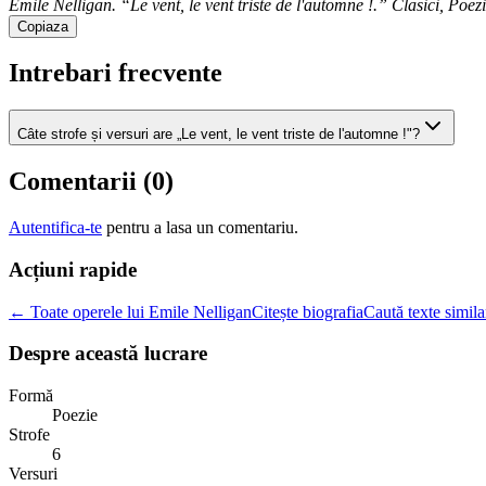
Emile Nelligan. “Le vent, le vent triste de l'automne !.” Clasici, Poezi
Copiaza
Intrebari frecvente
Câte strofe și versuri are „Le vent, le vent triste de l'automne !"?
Comentarii (
0
)
Autentifica-te
pentru a lasa un comentariu.
Acțiuni rapide
← Toate operele lui Emile Nelligan
Citește biografia
Caută texte simila
Despre această lucrare
Formă
Poezie
Strofe
6
Versuri