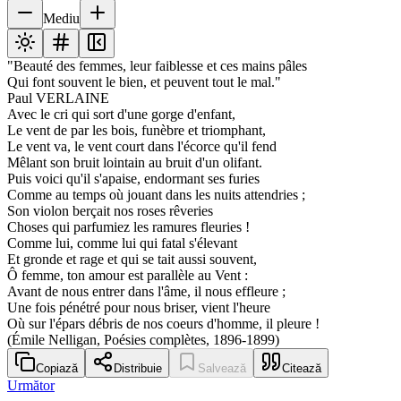
Mediu
"Beauté des femmes, leur faiblesse et ces mains pâles
Qui font souvent le bien, et peuvent tout le mal."
Paul VERLAINE
Avec le cri qui sort d'une gorge d'enfant,
Le vent de par les bois, funèbre et triomphant,
Le vent va, le vent court dans l'écorce qu'il fend
Mêlant son bruit lointain au bruit d'un olifant.
Puis voici qu'il s'apaise, endormant ses furies
Comme au temps où jouant dans les nuits attendries ;
Son violon berçait nos roses rêveries
Choses qui parfumiez les ramures fleuries !
Comme lui, comme lui qui fatal s'élevant
Et gronde et rage et qui se tait aussi souvent,
Ô femme, ton amour est parallèle au Vent :
Avant de nous entrer dans l'âme, il nous effleure ;
Une fois pénétré pour nous briser, vient l'heure
Où sur l'épars débris de nos coeurs d'homme, il pleure !
(Émile Nelligan, Poésies complètes, 1896-1899)
Copiază
Distribuie
Salvează
Citează
Următor