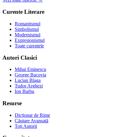
Curente Literare
Romantismul
Simbolismul
Modernismul
Expresionismul
Toate curentele
Autori Clasici
Mihai Eminescu
George Bacovia
Lucian Blaga
Tudor Arghezi
Ion Barbu
Resurse
Dicționar de Rime
Căutare Avansată
Toți Autorii