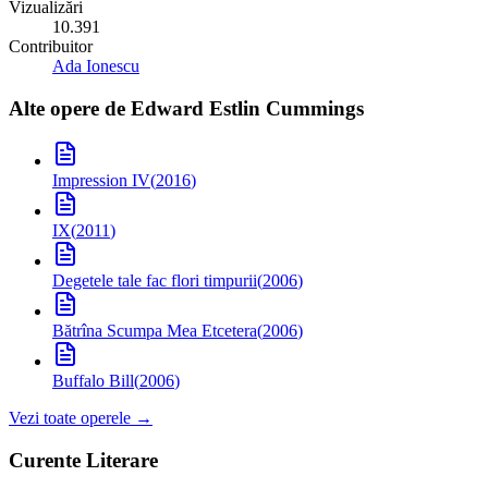
Vizualizări
10.391
Contribuitor
Ada Ionescu
Alte opere de
Edward Estlin Cummings
Impression IV
(
2016
)
IX
(
2011
)
Degetele tale fac flori timpurii
(
2006
)
Bătrîna Scumpa Mea Etcetera
(
2006
)
Buffalo Bill
(
2006
)
Vezi toate operele →
Curente Literare