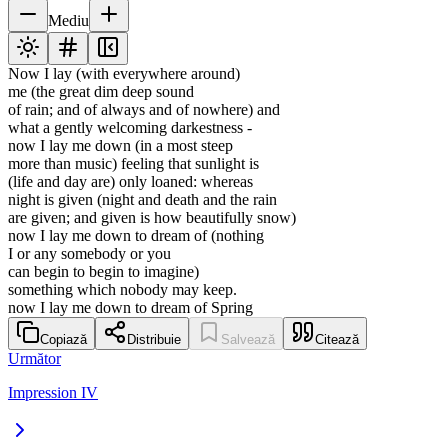
Mediu
Now I lay (with everywhere around)
me (the great dim deep sound
of rain; and of always and of nowhere) and
what a gently welcoming darkestness -
now I lay me down (in a most steep
more than music) feeling that sunlight is
(life and day are) only loaned: whereas
night is given (night and death and the rain
are given; and given is how beautifully snow)
now I lay me down to dream of (nothing
I or any somebody or you
can begin to begin to imagine)
something which nobody may keep.
now I lay me down to dream of Spring
Copiază
Distribuie
Salvează
Citează
Următor
Impression IV