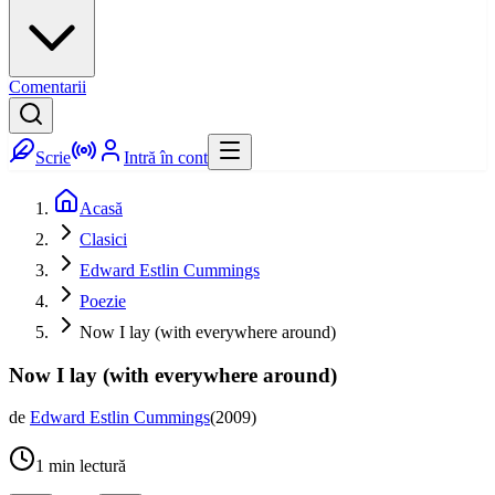
Comentarii
Scrie
Intră în cont
Acasă
Clasici
Edward Estlin Cummings
Poezie
Now I lay (with everywhere around)
Now I lay (with everywhere around)
de
Edward Estlin Cummings
(
2009
)
1
min lectură