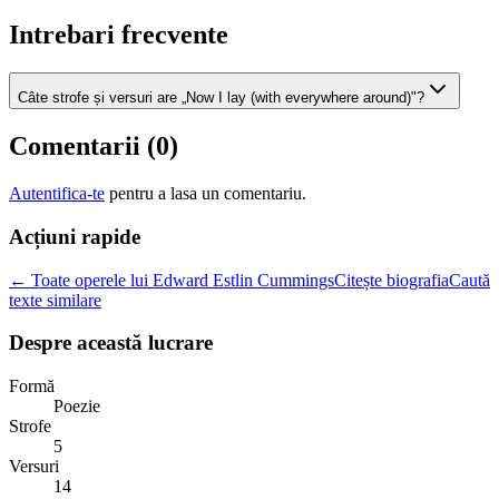
Intrebari frecvente
Câte strofe și versuri are „Now I lay (with everywhere around)"?
Comentarii (
0
)
Autentifica-te
pentru a lasa un comentariu.
Acțiuni rapide
← Toate operele lui Edward Estlin Cummings
Citește biografia
Caută
texte similare
Despre această lucrare
Formă
Poezie
Strofe
5
Versuri
14