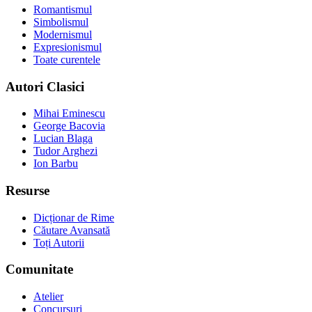
Romantismul
Simbolismul
Modernismul
Expresionismul
Toate curentele
Autori Clasici
Mihai Eminescu
George Bacovia
Lucian Blaga
Tudor Arghezi
Ion Barbu
Resurse
Dicționar de Rime
Căutare Avansată
Toți Autorii
Comunitate
Atelier
Concursuri