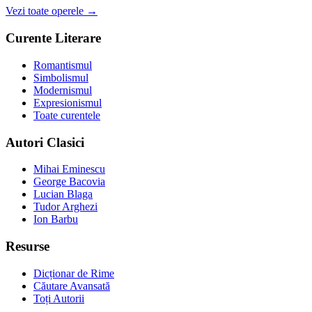
Vezi toate operele →
Curente Literare
Romantismul
Simbolismul
Modernismul
Expresionismul
Toate curentele
Autori Clasici
Mihai Eminescu
George Bacovia
Lucian Blaga
Tudor Arghezi
Ion Barbu
Resurse
Dicționar de Rime
Căutare Avansată
Toți Autorii