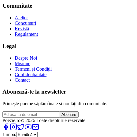
Comunitate
Atelier
Concursuri
Revistă
Regulament
Legal
Despre Noi
Misiune
Termeni și Condiții
Confidențialitate
Contact
Abonează-te la newsletter
Primește poeme săptămânale și noutăți din comunitate.
Abonare
Poezie
.ro
© 2026 Toate drepturile rezervate
Limbă: