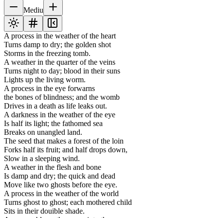
Mediu
A process in the weather of the heart
Turns damp to dry; the golden shot
Storms in the freezing tomb.
A weather in the quarter of the veins
Turns night to day; blood in their suns
Lights up the living worm.
A process in the eye forwarns
the bones of blindness; and the womb
Drives in a death as life leaks out.
A darkness in the weather of the eye
Is half its light; the fathomed sea
Breaks on unangled land.
The seed that makes a forest of the loin
Forks half its fruit; and half drops down,
Slow in a sleeping wind.
A weather in the flesh and bone
Is damp and dry; the quick and dead
Move like two ghosts before the eye.
A process in the weather of the world
Turns ghost to ghost; each mothered child
Sits in their douible shade.