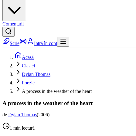
Comentarii
Scrie
Intră în cont
Acasă
Clasici
Dylan Thomas
Poezie
A process in the weather of the heart
A process in the weather of the heart
de
Dylan Thomas
(
2006
)
1
min lectură