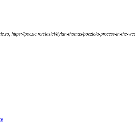
e.ro, https://poezie.ro/clasici/dylan-thomas/poezie/a-process-in-the-we
re