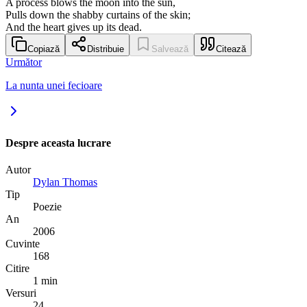
A process blows the moon into the sun,
Pulls down the shabby curtains of the skin;
And the heart gives up its dead.
Copiază
Distribuie
Salvează
Citează
Următor
La nunta unei fecioare
Despre aceasta lucrare
Autor
Dylan Thomas
Tip
Poezie
An
2006
Cuvinte
168
Citire
1 min
Versuri
24