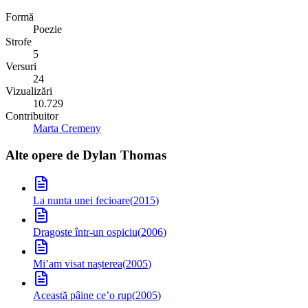
Formă
Poezie
Strofe
5
Versuri
24
Vizualizări
10.729
Contribuitor
Marta Cremeny
Alte opere de
Dylan Thomas
La nunta unei fecioare
(
2015
)
Dragoste într-un ospiciu
(
2006
)
Mi’am visat nașterea
(
2005
)
Această pâine ce’o rup
(
2005
)