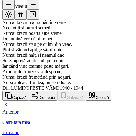
Mediu
Numai brazii mai rămân în vreme
Neclintiți și pururi semeți;
Numai brazii poartă albe steme
De lumină grea în dimineți.
Numai brazii stau pe culmi din veac,
Ploi și vânturi aprige să-nfrunte.
Numai brazii nalți și neamul dac
Suie-mpovărați de ani, pe munte.
Iar când vine toamna peste măguri,
Arborii de frunze să-i despoaie,
Numai brazii fremătând prin neguri,
Nu-și apleacă fruntea, nu se-ndoaie.
Din LUMINI PESTE VÃMI 1940 - 1944
Copiază
Distribuie
Salvează
Citează
Anterior
Către țara mea
Următor