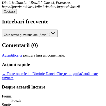
Dimitrie Danciu. “Brazii.” Clasici, Poezie.ro,
https://poezie.ro/clasici/dimitrie-danciu/poezie/brazii
Copiaza
Intrebari frecvente
Câte strofe și versuri are „Brazii"?
Comentarii (
0
)
Autentifica-te
pentru a lasa un comentariu.
Acțiuni rapide
← Toate operele lui Dimitrie Danciu
Citește biografia
Caută texte
similare
Despre această lucrare
Formă
Poezie
Strofe