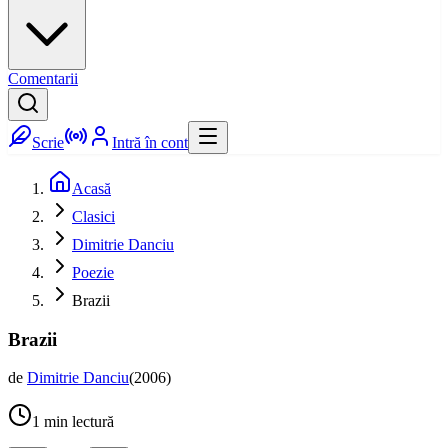
Comentarii
Scrie
Intră în cont
Acasă
Clasici
Dimitrie Danciu
Poezie
Brazii
Brazii
de
Dimitrie Danciu
(
2006
)
1
min lectură