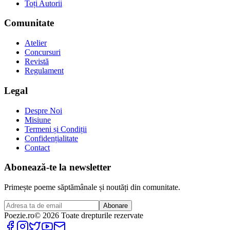
Toți Autorii
Comunitate
Atelier
Concursuri
Revistă
Regulament
Legal
Despre Noi
Misiune
Termeni și Condiții
Confidențialitate
Contact
Abonează-te la newsletter
Primește poeme săptămânale și noutăți din comunitate.
Abonare
Poezie
.ro
© 2026 Toate drepturile rezervate