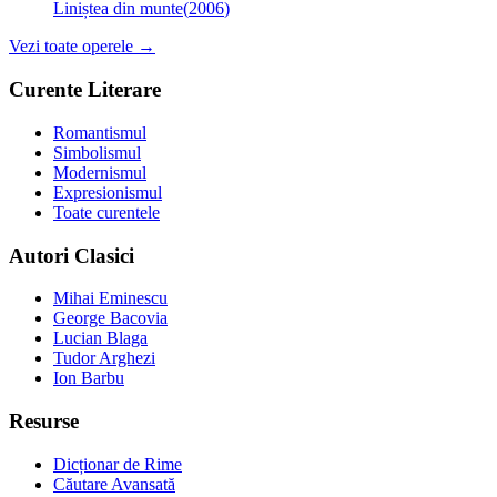
Liniștea din munte
(
2006
)
Vezi toate operele →
Curente Literare
Romantismul
Simbolismul
Modernismul
Expresionismul
Toate curentele
Autori Clasici
Mihai Eminescu
George Bacovia
Lucian Blaga
Tudor Arghezi
Ion Barbu
Resurse
Dicționar de Rime
Căutare Avansată