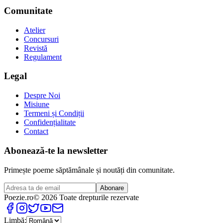
Comunitate
Atelier
Concursuri
Revistă
Regulament
Legal
Despre Noi
Misiune
Termeni și Condiții
Confidențialitate
Contact
Abonează-te la newsletter
Primește poeme săptămânale și noutăți din comunitate.
Abonare
Poezie
.ro
© 2026 Toate drepturile rezervate
Limbă: