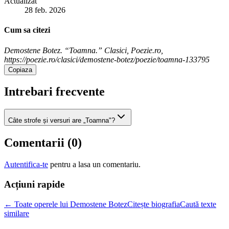
Actualizat
28 feb. 2026
Cum sa citezi
Demostene Botez. “Toamna.” Clasici, Poezie.ro,
https://poezie.ro/clasici/demostene-botez/poezie/toamna-133795
Copiaza
Intrebari frecvente
Câte strofe și versuri are „Toamna"?
Comentarii (
0
)
Autentifica-te
pentru a lasa un comentariu.
Acțiuni rapide
← Toate operele lui Demostene Botez
Citește biografia
Caută texte
similare