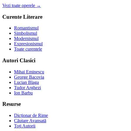
Vezi toate operele →
Curente Literare
Romantismul
Simbolismul
Modernismul
Expresionismul
Toate curentele
Autori Clasici
Mihai Eminescu
George Bacovia
Lucian Blaga
Tudor Arghezi
Ion Barbu
Resurse
Dicționar de Rime
Căutare Avansată
Toți Autorii