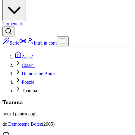
Comentarii
Scrie
Intră în cont
Acasă
Clasici
Demostene Botez
Poezie
Toamna
Toamna
poezii pentru copii
de
Demostene Botez
(
2005
)