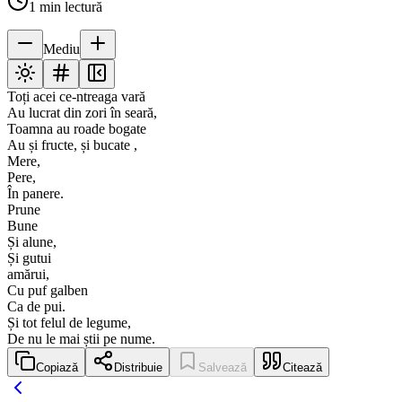
1
min lectură
Mediu
Toți acei ce-ntreaga vară
Au lucrat din zori în seară,
Toamna au roade bogate
Au și fructe, și bucate ,
Mere,
Pere,
În panere.
Prune
Bune
Și alune,
Și gutui
amărui,
Cu puf galben
Ca de pui.
Și tot felul de legume,
De nu le mai știi pe nume.
Copiază
Distribuie
Salvează
Citează