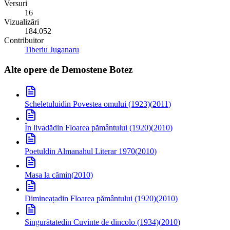
Versuri
16
Vizualizări
184.052
Contribuitor
Tiberiu Juganaru
Alte opere de
Demostene Botez
Scheletului
din Povestea omului (1923)
(
2011
)
În livadă
din Floarea pământului (1920)
(
2010
)
Poetul
din Almanahul Literar 1970
(
2010
)
Masa la cămin
(
2010
)
Dimineața
din Floarea pământului (1920)
(
2010
)
Singurătate
din Cuvinte de dincolo (1934)
(
2010
)