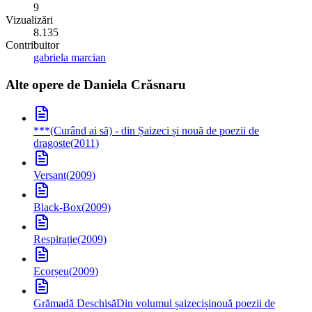
9
Vizualizări
8.135
Contribuitor
gabriela marcian
Alte opere de
Daniela Crăsnaru
***
(Curând ai să) - din Șaizeci și nouă de poezii de
dragoste
(
2011
)
Versant
(
2009
)
Black-Box
(
2009
)
Respirație
(
2009
)
Ecorșeu
(
2009
)
Grămadă Deschisă
Din volumul șaizecișinouă poezii de