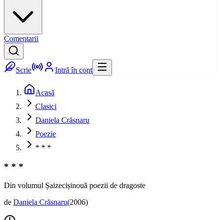
Comentarii
Scrie
Intră în cont
Acasă
Clasici
Daniela Crăsnaru
Poezie
* * *
* * *
Din volumul Șaizecișinouă poezii de dragoste
de
Daniela Crăsnaru
(
2006
)