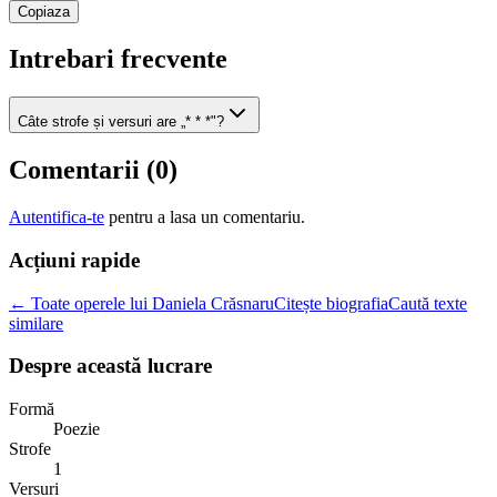
Copiaza
Intrebari frecvente
Câte strofe și versuri are „* * *"?
Comentarii (
0
)
Autentifica-te
pentru a lasa un comentariu.
Acțiuni rapide
← Toate operele lui Daniela Crăsnaru
Citește biografia
Caută texte
similare
Despre această lucrare
Formă
Poezie
Strofe
1
Versuri