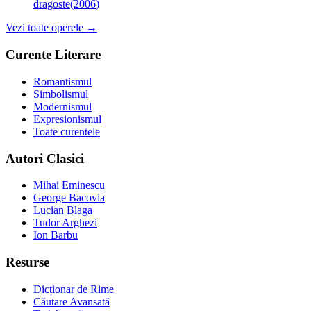
dragoste
(
2006
)
Vezi toate operele →
Curente Literare
Romantismul
Simbolismul
Modernismul
Expresionismul
Toate curentele
Autori Clasici
Mihai Eminescu
George Bacovia
Lucian Blaga
Tudor Arghezi
Ion Barbu
Resurse
Dicționar de Rime
Căutare Avansată