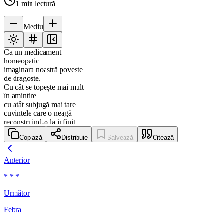
1
min lectură
Mediu
Ca un medicament
homeopatic –
imaginara noastră poveste
de dragoste.
Cu cât se topește mai mult
în amintire
cu atât subjugă mai tare
cuvintele care o neagă
reconstruind-o la infinit.
Copiază
Distribuie
Salvează
Citează
Anterior
* * *
Următor
Febra