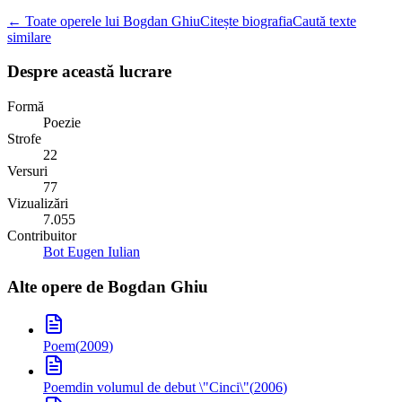
← Toate operele lui Bogdan Ghiu
Citește biografia
Caută texte
similare
Despre această lucrare
Formă
Poezie
Strofe
22
Versuri
77
Vizualizări
7.055
Contribuitor
Bot Eugen Iulian
Alte opere de
Bogdan Ghiu
Poem
(
2009
)
Poem
din volumul de debut \"Cinci\"
(
2006
)