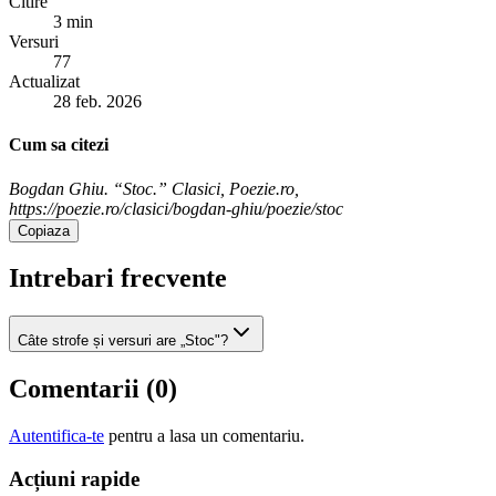
Citire
3 min
Versuri
77
Actualizat
28 feb. 2026
Cum sa citezi
Bogdan Ghiu. “Stoc.” Clasici, Poezie.ro,
https://poezie.ro/clasici/bogdan-ghiu/poezie/stoc
Copiaza
Intrebari frecvente
Câte strofe și versuri are „Stoc"?
Comentarii (
0
)
Autentifica-te
pentru a lasa un comentariu.
Acțiuni rapide