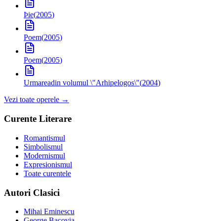
Þie
(
2005
)
Poem
(
2005
)
Poem
(
2005
)
Urmarea
din volumul \"Arhipelogos\"
(
2004
)
Vezi toate operele →
Curente Literare
Romantismul
Simbolismul
Modernismul
Expresionismul
Toate curentele
Autori Clasici
Mihai Eminescu
George Bacovia