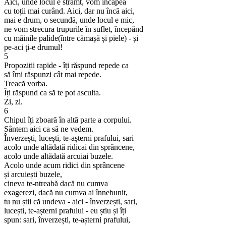
Aici, unde locul e strâmt, vom încăpea
cu toții mai curând. Aici, dar nu încă aici,
mai e drum, o secundă, unde locul e mic,
ne vom strecura trupurile în suflet, începând
cu mâinile palide(între cămașă și piele) - și
pe-aci ți-e drumul!
5
Propoziții rapide - îți răspund repede ca
să îmi răspunzi cât mai repede.
Treacă vorba.
Îți răspund ca să te pot asculta.
Zi, zi.
6
Chipul îți zboară în altă parte a corpului.
Sântem aici ca să ne vedem.
Înverzești, lucești, te-așterni prafului, sari
acolo unde altădată ridicai din sprâncene,
acolo unde altădată arcuiai buzele.
Acolo unde acum ridici din sprâncene
și arcuiești buzele,
cineva te-ntreabă dacă nu cumva
exagerezi, dacă nu cumva ai înnebunit,
tu nu știi că undeva - aici - înverzești, sari,
lucești, te-așterni prafului - eu știu și îți
spun: sari, înverzești, te-așterni prafului,