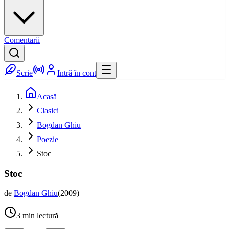
Comentarii
Scrie
Intră în cont
Acasă
Clasici
Bogdan Ghiu
Poezie
Stoc
Stoc
de
Bogdan Ghiu
(
2009
)
3
min lectură