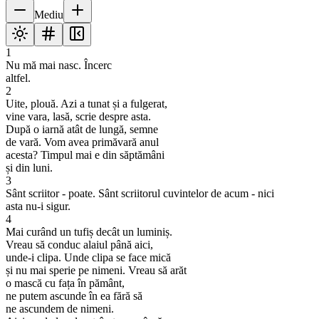
Mediu
1
Nu mă mai nasc. Încerc
altfel.
2
Uite, plouă. Azi a tunat și a fulgerat,
vine vara, lasă, scrie despre asta.
După o iarnă atât de lungă, semne
de vară. Vom avea primăvară anul
acesta? Timpul mai e din săptămâni
și din luni.
3
Sânt scriitor - poate. Sânt scriitorul cuvintelor de acum - nici
asta nu-i sigur.
4
Mai curând un tufiș decât un luminiș.
Vreau să conduc alaiul până aici,
unde-i clipa. Unde clipa se face mică
și nu mai sperie pe nimeni. Vreau să arăt
o mască cu fața în pământ,
ne putem ascunde în ea fără să
ne ascundem de nimeni.