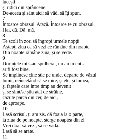
lucești
și ridici din sprâncene.
De-aceea și sânt aici: să văd, să îți spun.
7
Întoarce obrazul. Atacă. Întoarce-te cu obrazul.
Hai, dă. Dă, mă.
8
Te scoli în zori să îngropi urmele nopții.
Aștepți ziua ca să vezi ce rămâne din noapte.
Din noapte rămâne ziua, și se vede.
9
Dorințele mi s-au spulberat, nu au trecut -
ar fi fost bine.
Se împlinesc cine știe pe unde, departe de văzul
lumii, neîncetând să se mire, și ele, și lumea,
și faptele care între timp au devenit
și se simt/se știu atât de străine,
căzute parcă din cer, de aici,
de aproape.
10
Lasă scrisul, ți-am zis, dă foaia la o parte,
ia ziua de pe noapte, șterge noaptea din zi.
Vrei doar să vezi, să se vadă.
Lasă să se arate.
11