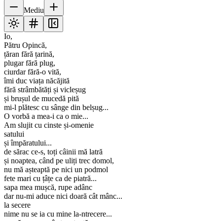
Mediu
Io,
Pătru Opincă,
țăran fără țarină,
plugar fără plug,
ciurdar fără-o vită,
îmi duc viața năcăjită
fără strâmbătăți și vicleșug
și brușul de mucedă pită
mi-l plătesc cu sânge din belșug...
O vorbă a mea-i ca o mie...
Am slujit cu cinste și-omenie
satului
și împăratului...
de sărac ce-s, toți câinii mă latră
și noaptea, când pe uliți trec domol,
nu mă așteaptă pe nici un podmol
fete mari cu țâțe ca de piatră...
sapa mea mușcă, rupe adânc
dar nu-mi aduce nici doară cât mânc...
la secere
nime nu se ia cu mine la-ntrecere...