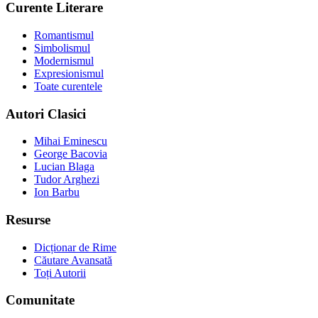
Curente Literare
Romantismul
Simbolismul
Modernismul
Expresionismul
Toate curentele
Autori Clasici
Mihai Eminescu
George Bacovia
Lucian Blaga
Tudor Arghezi
Ion Barbu
Resurse
Dicționar de Rime
Căutare Avansată
Toți Autorii
Comunitate