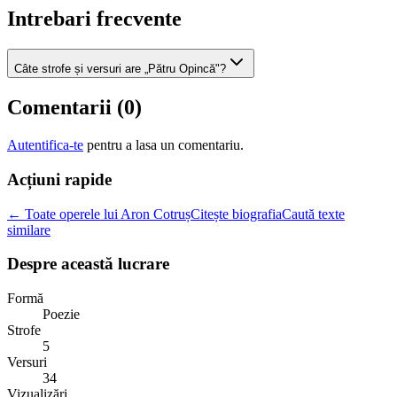
Intrebari frecvente
Câte strofe și versuri are „Pătru Opincă"?
Comentarii (
0
)
Autentifica-te
pentru a lasa un comentariu.
Acțiuni rapide
← Toate operele lui Aron Cotruș
Citește biografia
Caută texte
similare
Despre această lucrare
Formă
Poezie
Strofe
5
Versuri
34
Vizualizări