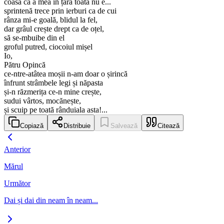
coasă ca a mea în țara toată nu e...
sprintenă trece prin ierburi ca de cui
rânza mi-e goală, blidul la fel,
dar grâul crește drept ca de oțel,
să se-mbuibe din el
groful putred, ciocoiul mișel
Io,
Pătru Opincă
ce-ntre-atâtea moșii n-am doar o șirincă
înfrunt strâmbele legi și năpasta
și-n răzmerița ce-n mine crește,
sudui vârtos, mocănește,
și scuip pe toată rânduiala asta!...
Copiază
Distribuie
Salvează
Citează
Anterior
Mărul
Următor
Dai și dai din neam în neam...