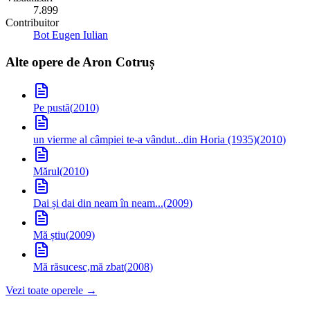
7.899
Contribuitor
Bot Eugen Iulian
Alte opere de
Aron Cotruș
Pe pustă
(
2010
)
un vierme al câmpiei te-a vândut...
din Horia (1935)
(
2010
)
Mărul
(
2010
)
Dai și dai din neam în neam...
(
2009
)
Mă știu
(
2009
)
Mă răsucesc,mă zbat
(
2008
)
Vezi toate operele →