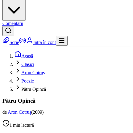
Comentarii
Scrie
Intră în cont
Acasă
Clasici
Aron Cotruș
Poezie
Pătru Opincă
Pătru Opincă
de
Aron Cotruș
(
2009
)
1
min lectură