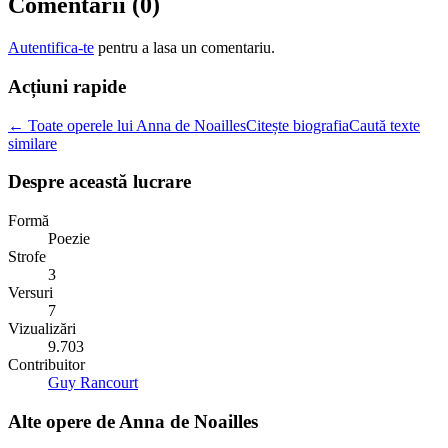
Comentarii (
0
)
Autentifica-te
pentru a lasa un comentariu.
Acțiuni rapide
← Toate operele lui Anna de Noailles
Citește biografia
Caută texte
similare
Despre această lucrare
Formă
Poezie
Strofe
3
Versuri
7
Vizualizări
9.703
Contribuitor
Guy Rancourt
Alte opere de
Anna de Noailles