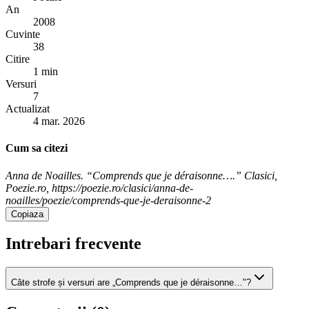
An
2008
Cuvinte
38
Citire
1 min
Versuri
7
Actualizat
4 mar. 2026
Cum sa citezi
Anna de Noailles. “Comprends que je déraisonne….” Clasici,
Poezie.ro, https://poezie.ro/clasici/anna-de-
noailles/poezie/comprends-que-je-deraisonne-2
Copiaza
Intrebari frecvente
Câte strofe și versuri are „Comprends que je déraisonne…"?