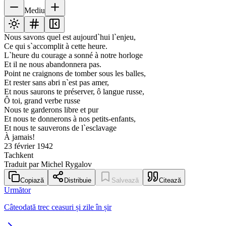
Mediu
Nous savons quel est aujourd`hui l`enjeu,
Ce qui s`accomplit à cette heure.
L`heure du courage a sonné à notre horloge
Et il ne nous abandonnera pas.
Point ne craignons de tomber sous les balles,
Et rester sans abri n`est pas amer,
Et nous saurons te préserver, ô langue russe,
Ô toi, grand verbe russe
Nous te garderons libre et pur
Et nous te donnerons à nos petits-enfants,
Et nous te sauverons de l`esclavage
À jamais!
23 février 1942
Tachkent
Traduit par Michel Rygalov
Copiază
Distribuie
Salvează
Citează
Următor
Câteodată trec ceasuri și zile în șir