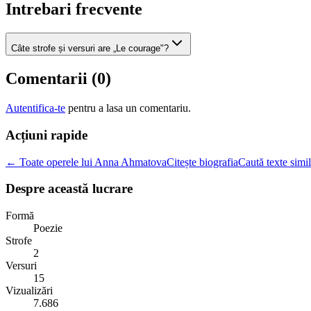
Intrebari frecvente
Câte strofe și versuri are „Le courage"?
Comentarii (
0
)
Autentifica-te
pentru a lasa un comentariu.
Acțiuni rapide
← Toate operele lui Anna Ahmatova
Citește biografia
Caută texte simi
Despre această lucrare
Formă
Poezie
Strofe
2
Versuri
15
Vizualizări
7.686