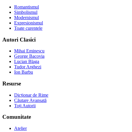
Romantismul
Simbolismul
Modernismul
Expresionismul
Toate curentele
Autori Clasici
Mihai Eminescu
George Bacovia
Lucian Blaga
Tudor Arghezi
Ion Barbu
Resurse
Dicționar de Rime
Căutare Avansată
Toți Autorii
Comunitate
Atelier