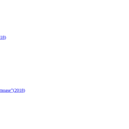
18
)
umoase”
(
2018
)