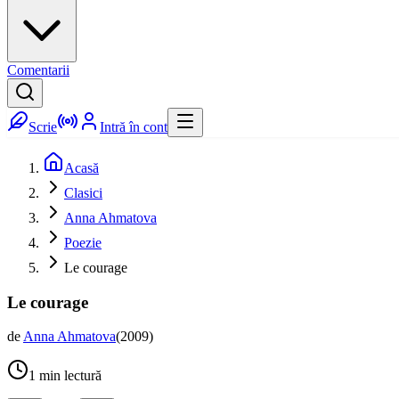
Comentarii
Scrie
Intră în cont
Acasă
Clasici
Anna Ahmatova
Poezie
Le courage
Le courage
de
Anna Ahmatova
(
2009
)
1
min lectură