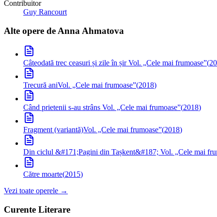
Contribuitor
Guy Rancourt
Alte opere de
Anna Ahmatova
Câteodată trec ceasuri și zile în șir
Vol. „Cele mai frumoase”
(
20
Trecură ani
Vol. „Cele mai frumoase”
(
2018
)
Când prietenii s-au strâns
Vol. „Cele mai frumoase”
(
2018
)
Fragment (variantă)
Vol. „Cele mai frumoase”
(
2018
)
Din ciclul &#171;Pagini din Tașkent&#187;
Vol. „Cele mai fr
Către moarte
(
2015
)
Vezi toate operele →
Curente Literare