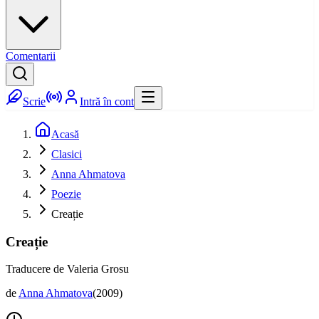
Comentarii
Scrie
Intră în cont
Acasă
Clasici
Anna Ahmatova
Poezie
Creație
Creație
Traducere de Valeria Grosu
de
Anna Ahmatova
(
2009
)