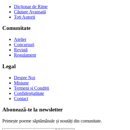
Dicționar de Rime
Căutare Avansată
Toți Autorii
Comunitate
Atelier
Concursuri
Revistă
Regulament
Legal
Despre Noi
Misiune
Termeni și Condiții
Confidențialitate
Contact
Abonează-te la newsletter
Primește poeme săptămânale și noutăți din comunitate.