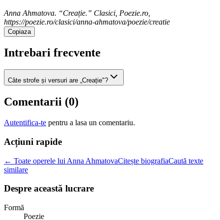
Anna Ahmatova. “Creație.” Clasici, Poezie.ro,
https://poezie.ro/clasici/anna-ahmatova/poezie/creatie
Copiaza
Intrebari frecvente
Câte strofe și versuri are „Creație"?
Comentarii (
0
)
Autentifica-te
pentru a lasa un comentariu.
Acțiuni rapide
← Toate operele lui Anna Ahmatova
Citește biografia
Caută texte
similare
Despre această lucrare
Formă
Poezie