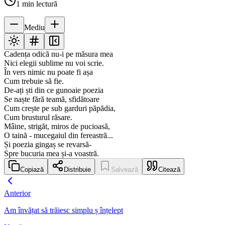
1
min lectură
Mediu
Cadența odică nu-i pe măsura mea
Nici elegii sublime nu voi scrie.
În vers nimic nu poate fi așa
Cum trebuie să fie.
De-ați ști din ce gunoaie poezia
Se naște fără teamă, sfidătoare
Cum crește pe sub garduri păpădia,
Cum brusturul răsare.
Mâine, strigăt, miros de pucioasă,
O taină - mucegaiul din fereastră...
Și poezia gingaș se revarsă-
Spre bucuria mea și-a voastră.
Copiază
Distribuie
Salvează
Citează
Anterior
Am învățat să trăiesc simplu ș înțelept