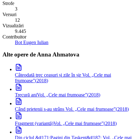
Strofe
3
Versuri
12
Vizualizări
9.445
Contribuitor
Bot Eugen Iulian
Alte opere de
Anna Ahmatova
Câteodată trec ceasuri și zile în șir
Vol. „Cele mai
frumoase”
(
2018
)
Trecură ani
Vol. „Cele mai frumoase”
(
2018
)
Când prietenii s-au strâns
Vol. „Cele mai frumoase”
(
2018
)
Fragment (variantă)
Vol. „Cele mai frumoase”
(
2018
)
Din ciclul &#171;Pagini din Tașkent&#187;
Vol. „Cele mai