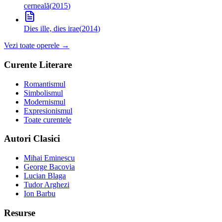
cerneală
(
2015
)
Dies ille, dies irae
(
2014
)
Vezi toate operele →
Curente Literare
Romantismul
Simbolismul
Modernismul
Expresionismul
Toate curentele
Autori Clasici
Mihai Eminescu
George Bacovia
Lucian Blaga
Tudor Arghezi
Ion Barbu
Resurse