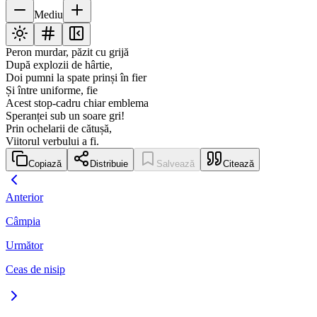
Mediu
Peron murdar, păzit cu grijă
După explozii de hârtie,
Doi pumni la spate prinși în fier
Și între uniforme, fie
Acest stop-cadru chiar emblema
Speranței sub un soare gri!
Prin ochelarii de cătușă,
Viitorul verbului a fi.
Copiază
Distribuie
Salvează
Citează
Anterior
Câmpia
Următor
Ceas de nisip