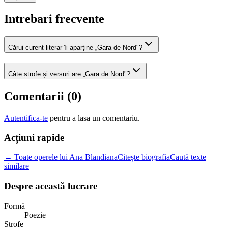
Intrebari frecvente
Cărui curent literar îi aparține „Gara de Nord"?
Câte strofe și versuri are „Gara de Nord"?
Comentarii (
0
)
Autentifica-te
pentru a lasa un comentariu.
Acțiuni rapide
← Toate operele lui Ana Blandiana
Citește biografia
Caută texte
similare
Despre această lucrare
Formă
Poezie
Strofe