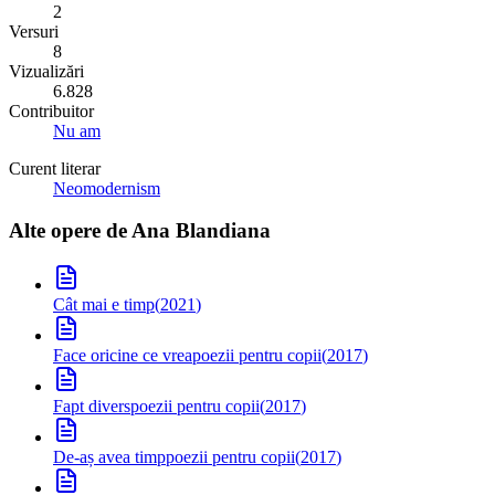
2
Versuri
8
Vizualizări
6.828
Contribuitor
Nu am
Curent literar
Neomodernism
Alte opere de
Ana Blandiana
Cât mai e timp
(
2021
)
Face oricine ce vrea
poezii pentru copii
(
2017
)
Fapt divers
poezii pentru copii
(
2017
)
De-aș avea timp
poezii pentru copii
(
2017
)