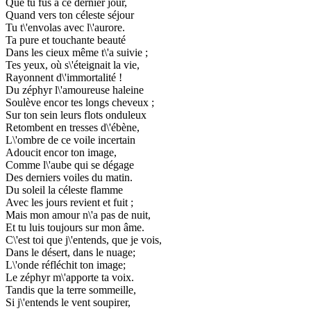
Que tu fus à ce dernier jour,
Quand vers ton céleste séjour
Tu t\'envolas avec l\'aurore.
Ta pure et touchante beauté
Dans les cieux même t\'a suivie ;
Tes yeux, où s\'éteignait la vie,
Rayonnent d\'immortalité !
Du zéphyr l\'amoureuse haleine
Soulève encor tes longs cheveux ;
Sur ton sein leurs flots onduleux
Retombent en tresses d\'ébène,
L\'ombre de ce voile incertain
Adoucit encor ton image,
Comme l\'aube qui se dégage
Des derniers voiles du matin.
Du soleil la céleste flamme
Avec les jours revient et fuit ;
Mais mon amour n\'a pas de nuit,
Et tu luis toujours sur mon âme.
C\'est toi que j\'entends, que je vois,
Dans le désert, dans le nuage;
L\'onde réfléchit ton image;
Le zéphyr m\'apporte ta voix.
Tandis que la terre sommeille,
Si j\'entends le vent soupirer,