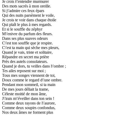
Je crois t\'entendre murmurer
Des mots sacrés à mon oreille.
Si j\'admire ces feux épars
Qui des nuits parsèment le voile,
Je crois te voir dans chaque étoile
Qui plaît le plus à mes regards.
Et si le souffle du zéphyr
M\'enivre du parfum des fleurs.
Dans ses plus suaves odeurs
C\'est ton souffle que je respire.
C\'est ta main qui sèche mes pleurs,
Quand je vais, triste et solitaire,
Répandre en secret ma prière
Près des autels consolateurs.
Quand je dors, tu veilles dans l\'ombre ;
Tes ailes reposent sur moi ;
Tous mes songes viennent de toi,
Doux comme le regard d\'une ombre.
Pendant mon sommeil, si ta main
De mes jours déliait la trame,
Céleste moitié de mon âme,
J\'irais m\'éveiller dans ton sein !
Comme deux rayons de l\'aurore,
Comme deux soupirs confondus,
Nos deux âmes ne forment plus