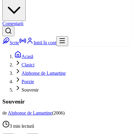
Comentarii
Scrie
Intră în cont
Acasă
Clasici
Alphonse de Lamartine
Poezie
Souvenir
Souvenir
de
Alphonse de Lamartine
(
2006
)
3
min lectură