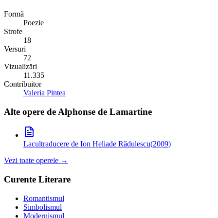
Formă
Poezie
Strofe
18
Versuri
72
Vizualizări
11.335
Contribuitor
Valeria Pintea
Alte opere de
Alphonse de Lamartine
Lacul
traducere de Ion Heliade Rădulescu
(
2009
)
Vezi toate operele →
Curente Literare
Romantismul
Simbolismul
Modernismul