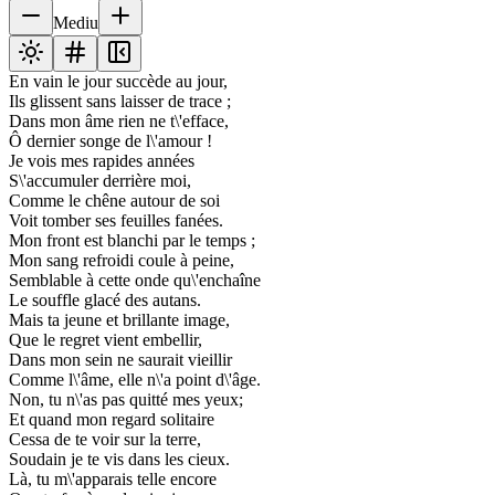
Mediu
En vain le jour succède au jour,
Ils glissent sans laisser de trace ;
Dans mon âme rien ne t\'efface,
Ô dernier songe de l\'amour !
Je vois mes rapides années
S\'accumuler derrière moi,
Comme le chêne autour de soi
Voit tomber ses feuilles fanées.
Mon front est blanchi par le temps ;
Mon sang refroidi coule à peine,
Semblable à cette onde qu\'enchaîne
Le souffle glacé des autans.
Mais ta jeune et brillante image,
Que le regret vient embellir,
Dans mon sein ne saurait vieillir
Comme l\'âme, elle n\'a point d\'âge.
Non, tu n\'as pas quitté mes yeux;
Et quand mon regard solitaire
Cessa de te voir sur la terre,
Soudain je te vis dans les cieux.
Là, tu m\'apparais telle encore