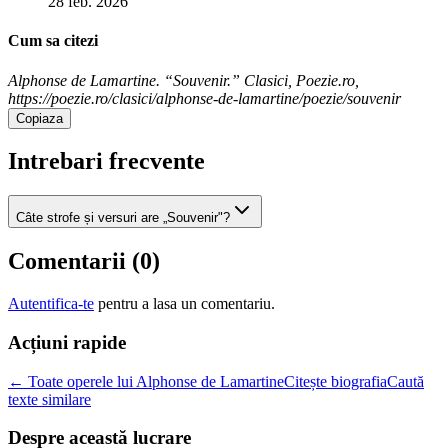
28 feb. 2026
Cum sa citezi
Alphonse de Lamartine. “Souvenir.” Clasici, Poezie.ro,
https://poezie.ro/clasici/alphonse-de-lamartine/poezie/souvenir
Copiaza
Intrebari frecvente
Câte strofe și versuri are „Souvenir"?
Comentarii (
0
)
Autentifica-te
pentru a lasa un comentariu.
Acțiuni rapide
← Toate operele lui Alphonse de Lamartine
Citește biografia
Caută
texte similare
Despre această lucrare