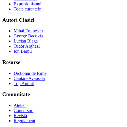
Expresionismul
Toate curentele
Autori Clasici
Mihai Eminescu
George Bacovia
Lucian Blaga
Tudor Arghezi
Ion Barbu
Resurse
Dicționar de Rime
Căutare Avansată
Toți Autorii
Comunitate
Atelier
Concursuri
Revistă
Regulament