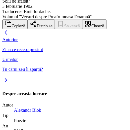
Solii de sfârșit?
3 februarie 1902
Traducerea Emil Iordache.
Volumul ''Versuri despre Preafrumoasa Doamnă''
Copiază
Distribuie
Salvează
Citează
Anterior
Ziua ce rece-o presimt
Următor
Tu cărui zeu îi aparții?
Despre aceasta lucrare
Autor
Alexandr Blok
Tip
Poezie
An