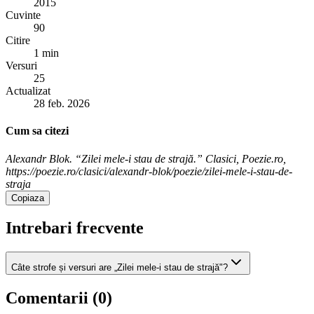
2015
Cuvinte
90
Citire
1 min
Versuri
25
Actualizat
28 feb. 2026
Cum sa citezi
Alexandr Blok. “Zilei mele-i stau de strajă.” Clasici, Poezie.ro,
https://poezie.ro/clasici/alexandr-blok/poezie/zilei-mele-i-stau-de-
straja
Copiaza
Intrebari frecvente
Câte strofe și versuri are „Zilei mele-i stau de strajă"?
Comentarii (
0
)