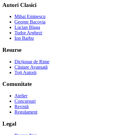
Autori Clasici
Mihai Eminescu
George Bacovia
Lucian Blaga
Tudor Arghezi
Ion Barbu
Resurse
Dicționar de Rime
Căutare Avansată
Toți Autorii
Comunitate
Atelier
Concursuri
Revistă
Regulament
Legal