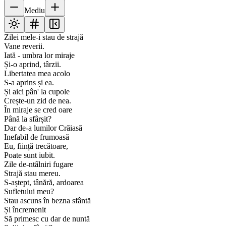
Mediu
Zilei mele-i stau de strajă
Vane reverii.
Iată - umbra lor miraje
Și-o aprind, târzii.
Libertatea mea acolo
S-a aprins și ea.
Și aici pân' la cupole
Crește-un zid de nea.
În miraje se cred oare
Până la sfârșit?
Dar de-a lumilor Crăiasă
Inefabil de frumoasă
Eu, ființă trecătoare,
Poate sunt iubit.
Zile de-ntâlniri fugare
Strajă stau mereu.
S-aștept, tânără, ardoarea
Sufletului meu?
Stau ascuns în bezna sfântă
Și încremenit
Să primesc cu dar de nuntă