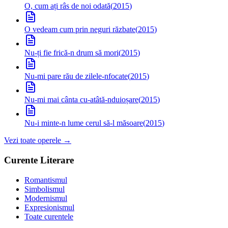
O, cum ați râs de noi odată
(
2015
)
O vedeam cum prin neguri răzbate
(
2015
)
Nu-ți fie frică-n drum să mori
(
2015
)
Nu-mi pare rău de zilele-nfocate
(
2015
)
Nu-mi mai cânta cu-atâtă-nduioșare
(
2015
)
Nu-i minte-n lume cerul să-l măsoare
(
2015
)
Vezi toate operele →
Curente Literare
Romantismul
Simbolismul
Modernismul
Expresionismul
Toate curentele