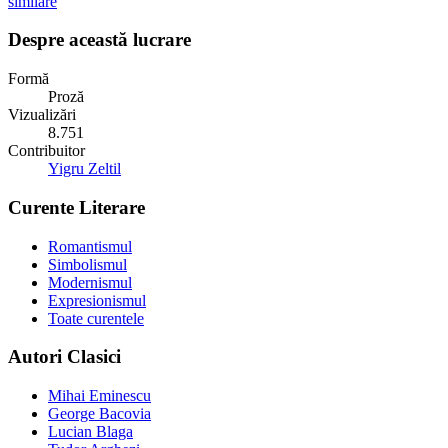
similare
Despre această lucrare
Formă
Proză
Vizualizări
8.751
Contribuitor
Yigru Zeltil
Curente Literare
Romantismul
Simbolismul
Modernismul
Expresionismul
Toate curentele
Autori Clasici
Mihai Eminescu
George Bacovia
Lucian Blaga