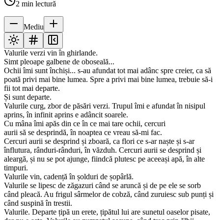
2
min lectură
Mediu
Valurile verzi vin în ghirlande.
Simt pleoape galbene de oboseală...
Ochii îmi sunt închiși... s-au afundat tot mai adânc spre creier, ca să
poată privi mai bine lumea. Spre a privi mai bine lumea, trebuie să-i
fii tot mai departe.
Și sunt departe.
Valurile curg, zbor de păsări verzi. Trupul îmi e afundat în nisipul
aprins, în infinit aprins e adâncit soarele.
Cu mâna îmi apăs din ce în ce mai tare ochii, cercuri
aurii să se desprindă, în noaptea ce vreau să-mi fac.
Cercuri aurii se desprind și zboară, ca flori ce s-ar naște și s-ar
înflutura, rânduri-rânduri, în văzduh. Cercuri aurii se desprind și
aleargă, și nu se pot ajunge, fiindcă plutesc pe aceeași apă, în alte
timpuri.
Valurile vin, cadență în șolduri de șopârlă.
Valurile se lipesc de zăgazuri când se aruncă și de pe ele se sorb
când pleacă. Au frigul sârmelor de cobză, când zuruiesc sub punți și
când suspină în trestii.
Valurile. Departe țipă un erete, țipătul lui are sunetul oaselor pisate,