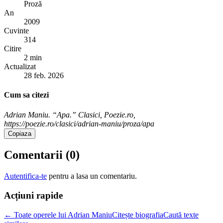
Proză
An
2009
Cuvinte
314
Citire
2 min
Actualizat
28 feb. 2026
Cum sa citezi
Adrian Maniu. “Apa.” Clasici, Poezie.ro,
https://poezie.ro/clasici/adrian-maniu/proza/apa
Copiaza
Comentarii (
0
)
Autentifica-te
pentru a lasa un comentariu.
Acțiuni rapide
← Toate operele lui Adrian Maniu
Citește biografia
Caută texte