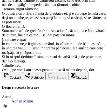
dar nu e asta. Valurile au zumzetul ascuns, când trec prin ălbii
netede, au gâlgâit limpede, când bat țărmuri scobite.
Tremură frigul sârmelor.
O cobză e ca o floare frântă de greutatea ei, și e aproape femeia care,
deși nu te iubește, te lasă s-o porți în brațe, să o săruți, să te sărute, ca
să poți suferi.
O floare frântă.
Sunt unele atât de grele în frumusețea lor, încât tulpina e împovărată
de durere, înainte ca rodul să le fi pătat cu iubire.
Ce floare e apa?
În cotituri leneșe îi ghicești umărul, în vâltori rotunde bănuiești sânii,
în undirea valului îi simți înfiorarea pântecului ei flămând care cere
încăpățânat și răgușit: om.
Și în nisipul fierbinte îi simți mirosul de iarbă arsă și de pește mort,
dar n-o înțelegi.
Valurile trec.
Ochii, pe care i-am apăsat prea mult ca să mă uit departe, dor.
Copiază
Distribuie
Salvează
Citează
Despre aceasta lucrare
Autor
Adrian Maniu
Tip