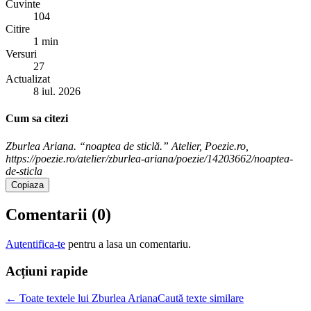
Cuvinte
104
Citire
1 min
Versuri
27
Actualizat
8 iul. 2026
Cum sa citezi
Zburlea Ariana. “noaptea de sticlă.” Atelier, Poezie.ro,
https://poezie.ro/atelier/zburlea-ariana/poezie/14203662/noaptea-
de-sticla
Copiaza
Comentarii (
0
)
Autentifica-te
pentru a lasa un comentariu.
Acțiuni rapide
← Toate textele lui Zburlea Ariana
Caută texte similare