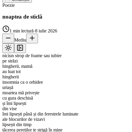
Poezie
noaptea de sticlă
1
min lectură
·
8 iulie 2026
Mediu
niciun strop de foame sau iubire
pe străzi
hingherii, mamă
au luat tot
hingherii
insomnia ca o orhidee
uriașă
moartea mă privește
cu gura deschisă
și îmi lipsești
din vise
îmi lipsești până și din ferestrele luminate
ale blocurilor de vizavi
lipsești din timp
tăcerea pereților te strigă în mine