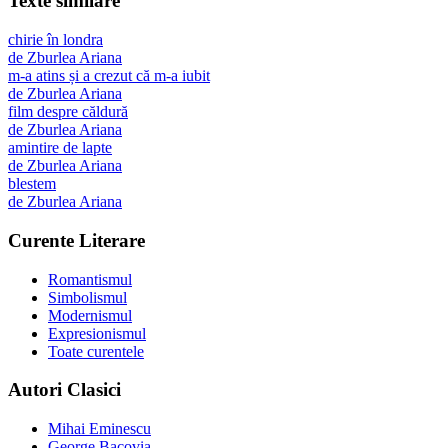
Texte similare
chirie în londra
de
Zburlea Ariana
m-a atins și a crezut că m-a iubit
de
Zburlea Ariana
film despre căldură
de
Zburlea Ariana
amintire de lapte
de
Zburlea Ariana
blestem
de
Zburlea Ariana
Curente Literare
Romantismul
Simbolismul
Modernismul
Expresionismul
Toate curentele
Autori Clasici
Mihai Eminescu
George Bacovia