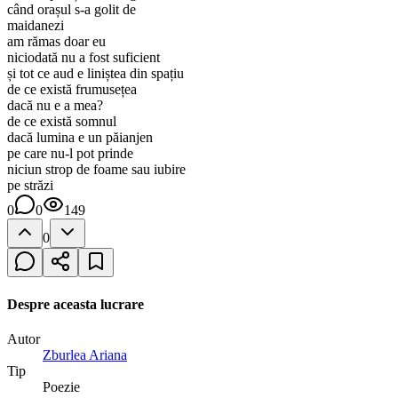
când orașul s-a golit de
maidanezi
am rămas doar eu
niciodată nu a fost suficient
și tot ce aud e liniștea din spațiu
de ce există frumusețea
dacă nu e a mea?
de ce există somnul
dacă lumina e un păianjen
pe care nu-l pot prinde
niciun strop de foame sau iubire
pe străzi
0
0
149
0
Despre aceasta lucrare
Autor
Zburlea Ariana
Tip
Poezie