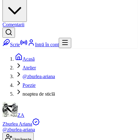
Comentarii
Scrie
Intră în cont
Acasă
Atelier
@zburlea-ariana
Poezie
noaptea de sticlă
ZA
Zburlea Ariana
@
zburlea-ariana
Urmărește