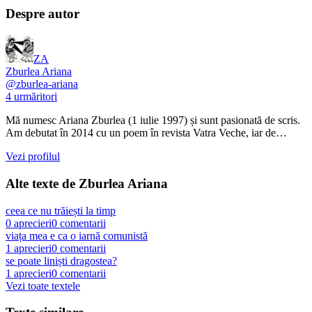
Despre autor
ZA
Zburlea Ariana
@
zburlea-ariana
4
urmăritori
Mă numesc Ariana Zburlea (1 iulie 1997) și sunt pasionată de scris.
Am debutat în 2014 cu un poem în revista Vatra Veche, iar de…
Vezi profilul
Alte texte de
Zburlea Ariana
ceea ce nu trăiești la timp
0
aprecieri
0
comentarii
viața mea e ca o iarnă comunistă
1
aprecieri
0
comentarii
se poate liniști dragostea?
1
aprecieri
0
comentarii
Vezi toate textele