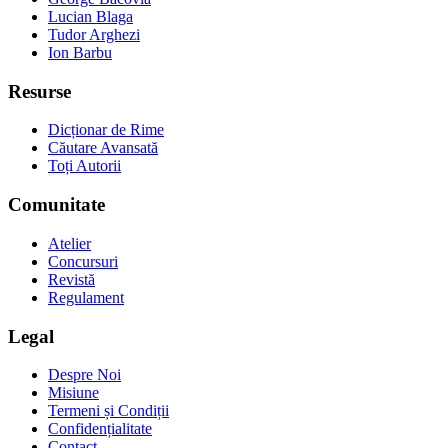
Lucian Blaga
Tudor Arghezi
Ion Barbu
Resurse
Dicționar de Rime
Căutare Avansată
Toți Autorii
Comunitate
Atelier
Concursuri
Revistă
Regulament
Legal
Despre Noi
Misiune
Termeni și Condiții
Confidențialitate
Contact