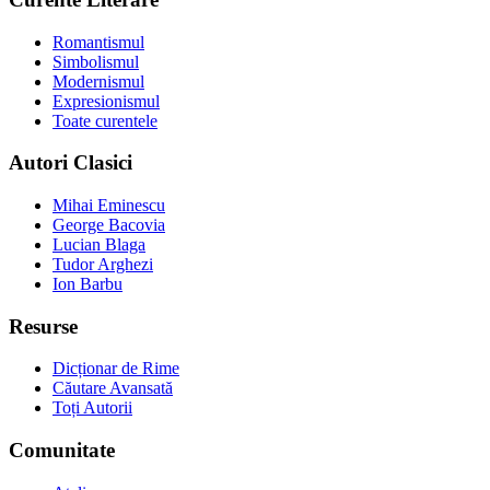
Romantismul
Simbolismul
Modernismul
Expresionismul
Toate curentele
Autori Clasici
Mihai Eminescu
George Bacovia
Lucian Blaga
Tudor Arghezi
Ion Barbu
Resurse
Dicționar de Rime
Căutare Avansată
Toți Autorii
Comunitate