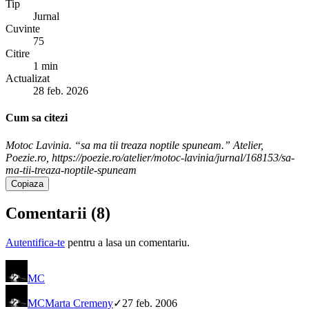
Tip
Jurnal
Cuvinte
75
Citire
1 min
Actualizat
28 feb. 2026
Cum sa citezi
Motoc Lavinia. “sa ma tii treaza noptile spuneam.” Atelier,
Poezie.ro, https://poezie.ro/atelier/motoc-lavinia/jurnal/168153/sa-
ma-tii-treaza-noptile-spuneam
Copiaza
Comentarii (
8
)
Autentifica-te
pentru a lasa un comentariu.
MC
MC
Marta Cremeny
✓
27 feb. 2006