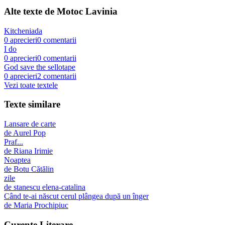
Alte texte de
Motoc Lavinia
Kitcheniada
0
aprecieri
0
comentarii
I do
0
aprecieri
0
comentarii
God save the sellotape
0
aprecieri
2
comentarii
Vezi toate textele
Texte similare
Lansare de carte
de
Aurel Pop
Praf...
de
Riana Irimie
Noaptea
de
Botu Cătălin
zile
de
stanescu elena-catalina
Când te-ai născut cerul plângea după un înger
de
Maria Prochipiuc
Curente Literare