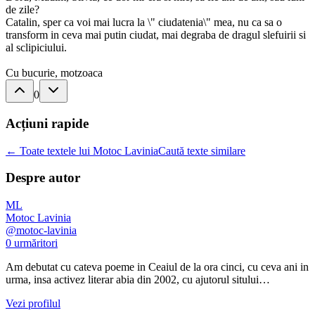
de zile?
Catalin, sper ca voi mai lucra la \" ciudatenia\" mea, nu ca sa o
transform in ceva mai putin ciudat, mai degraba de dragul slefuirii si
al sclipiciului.
Cu bucurie, motzoaca
0
Acțiuni rapide
← Toate textele lui Motoc Lavinia
Caută texte similare
Despre autor
ML
Motoc Lavinia
@
motoc-lavinia
0
urmăritori
Am debutat cu cateva poeme in Ceaiul de la ora cinci, cu ceva ani in
urma, insa activez literar abia din 2002, cu ajutorul sitului…
Vezi profilul