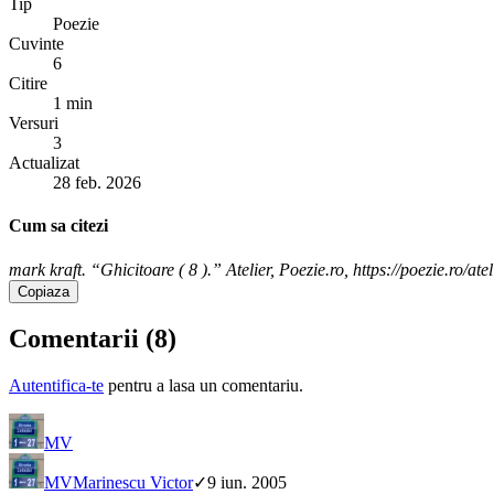
Tip
Poezie
Cuvinte
6
Citire
1 min
Versuri
3
Actualizat
28 feb. 2026
Cum sa citezi
mark kraft. “Ghicitoare ( 8 ).” Atelier, Poezie.ro, https://poezie.ro/a
Copiaza
Comentarii (
8
)
Autentifica-te
pentru a lasa un comentariu.
MV
MV
Marinescu Victor
✓
9 iun. 2005