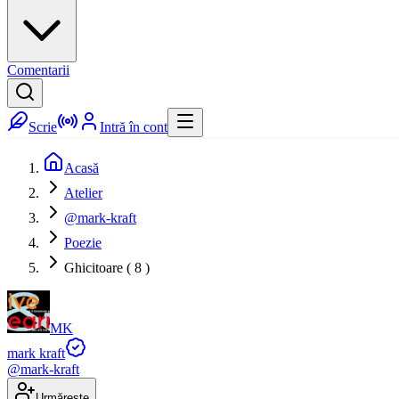
Comentarii
Scrie
Intră în cont
Acasă
Atelier
@mark-kraft
Poezie
Ghicitoare ( 8 )
MK
mark kraft
@
mark-kraft
Urmărește