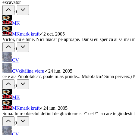
excavator
0
MK
MK
mark kraft
✓
2 oct. 2005
Victor, nu e bine. Nici macar pe aproape. Dar si eu sper ca ai sa mai i
0
CV
CV
cătălina vieru
✓
24 iun. 2005
ce e aia \'motofalca\', poate m-as prinde... Motofalca? Suna pervers:) 
0
MK
MK
mark kraft
✓
24 iun. 2005
Suna. Intre obiectul definit de ghicitoare si \" cel \" la care te gindes
0
CV