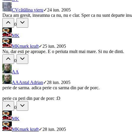
CV
cătălina vieru
✓
24 iun. 2005
Daca am gresit, inseamna ca nu, nu e clar. Sper ca nu sunt departe ins
0
MK
MK
mark kraft
✓
25 iun. 2005
Nu, dar esti pe aproape. E o periuta mult mai mare. Si nu de dinti.
0
AA
AA
Antal Adrian
✓
28 iun. 2005
perie de sarma. adica perie cu sarma din par de porc.
perie cu peri din par de porc :D
0
MK
MK
mark kraft
✓
28 iun. 2005