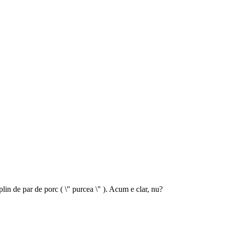
plin de par de porc ( \" purcea \" ). Acum e clar, nu?