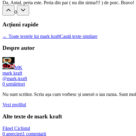
Da, Antal, peria este. Peria din par ( nu din sirma!!! ) de porc. Bravo!
0
Acțiuni rapide
← Toate textele lui mark kraft
Caută texte similare
Despre autor
MK
mark kraft
@
mark-kraft
0
urmăritori
Nu sunt scriitor. Scriu așa cum vorbesc și uneori o iau razna. Sunt mol
Vezi profilul
Alte texte de
mark kraft
Fănel Ciclistul
0
aprecieri
1
comentarii