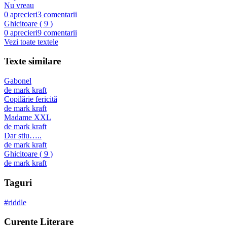
Nu vreau
0
aprecieri
3
comentarii
Ghicitoare ( 9 )
0
aprecieri
9
comentarii
Vezi toate textele
Texte similare
Gabonel
de
mark kraft
Copilărie fericită
de
mark kraft
Madame XXL
de
mark kraft
Dar știu…..
de
mark kraft
Ghicitoare ( 9 )
de
mark kraft
Taguri
#
riddle
Curente Literare