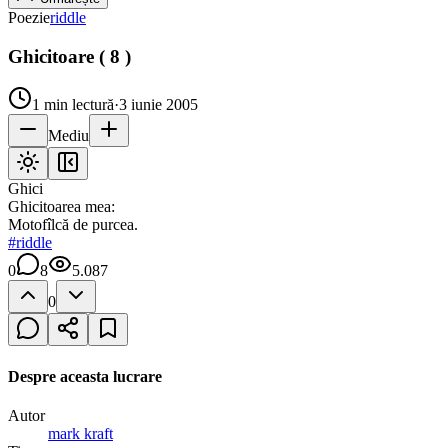
Poezie
riddle
Ghicitoare ( 8 )
1
min lectură
·
3 iunie 2005
Mediu
Ghici
Ghicitoarea mea:
Motofîlcă de purcea.
#
riddle
0
8
5.087
0
Despre aceasta lucrare
Autor
mark kraft