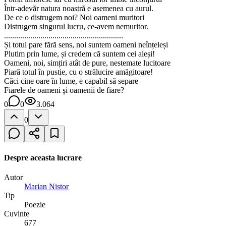
Într-adevăr natura noastră e asemenea cu aurul.
De ce o distrugem noi? Noi oameni muritori
Distrugem singurul lucru, ce-avem nemuritor.
...........................................................
Și totul pare fără sens, noi suntem oameni neînțeleși
Plutim prin lume, și credem că suntem cei aleși!
Oameni, noi, simțiri atât de pure, nestemate lucitoare
Piară totul în pustie, cu o strălucire amăgitoare!
Căci cine oare în lume, e capabil să separe
Fiarele de oameni și oamenii de fiare?
0
0
3.064
0
Despre aceasta lucrare
Autor
Marian Nistor
Tip
Poezie
Cuvinte
677