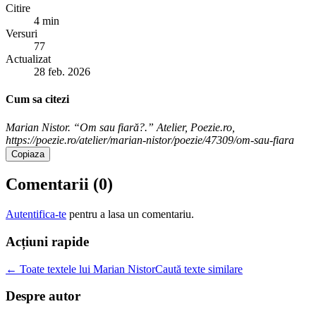
Citire
4 min
Versuri
77
Actualizat
28 feb. 2026
Cum sa citezi
Marian Nistor. “Om sau fiară?.” Atelier, Poezie.ro,
https://poezie.ro/atelier/marian-nistor/poezie/47309/om-sau-fiara
Copiaza
Comentarii (
0
)
Autentifica-te
pentru a lasa un comentariu.
Acțiuni rapide
← Toate textele lui Marian Nistor
Caută texte similare
Despre autor