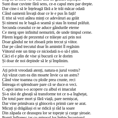
Sunt doar cuvinte fără sens, ce-n capul meu par drepte.
Dar cine-i să le înțeleagă fără a le trăi măcar odată
Când oamenii învață doar ce le e pus în față!
E trist să vezi atâtea minți ce adevăruri au grăit
Și nimeni nu le bagă-n seamă și stau în tomul prăfuit.
Secunda ceasului ce ne aduce gândurile eterne
Ce merg spre infinitul nemuririi, de unde timpul cerne.
Părem legați de prezentul ce trăiește azi prin noi
Doar gândul ne tot zboară prin trecut și viitor.
Dar pe când trecutul doar în amintiri îl regăsim
Viitorul este un timp ce niciodată n-o să-l știm.
Căci el e plin de vise și bucurii ce le dorim
Și doar de noi depinde să le și împlinim.
...........................................................
Ați privit vreodată atenți, natura-n jurul vostru?
Ați văzut cum ea din moarte învie ca un astru?
Când vine toamna cu ploile prea crunte, reci
Întreaga ei splendoare pare că se duce-n veci.
C-apoi iarna s-o acopere cu albul ei imaculat
Și-n sloi de gheață să transforme tot ce n-a înghețat,
De totul pare mort și fără viață, pare nemișcat,
Dar vine primăvara și ghioceii-s primii care se arat.
Micuți și drăgălași ei se ridică și râd la soare
Din zăpada ce deasupra lor se topește și curge șiroaie.
Pomii înfloresc iar cu mirosul lor îmbie înconjurul