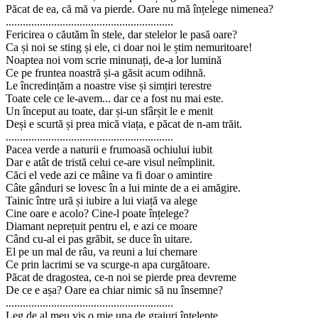
Păcat de ea, că mă va pierde. Oare nu mă înțelege nimenea?
...........................................................
Fericirea o căutăm în stele, dar stelelor le pasă oare?
Ca și noi se sting și ele, ci doar noi le știm nemuritoare!
Noaptea noi vom scrie minunați, de-a lor lumină
Ce pe fruntea noastră și-a găsit acum odihnă.
Le încredințăm a noastre vise și simțiri terestre
Toate cele ce le-avem... dar ce a fost nu mai este.
Un început au toate, dar și-un sfârșit le e menit
Deși e scurtă și prea mică viața, e păcat de n-am trăit.
...........................................................
Pacea verde a naturii e frumoasă ochiului iubit
Dar e atât de tristă celui ce-are visul neîmplinit.
Căci el vede azi ce mâine va fi doar o amintire
Câte gânduri se lovesc în a lui minte de a ei amăgire.
Tainic între ură și iubire a lui viață va alege
Cine oare e acolo? Cine-l poate înțelege?
Diamant neprețuit pentru el, e azi ce moare
Când cu-al ei pas grăbit, se duce în uitare.
El pe un mal de râu, va reuni a lui chemare
Ce prin lacrimi se va scurge-n apa curgătoare.
Păcat de dragostea, ce-n noi se pierde prea devreme
De ce e așa? Oare ea chiar nimic să nu însemne?
...........................................................
Leg de al meu vis o mie una de graiuri înțelepte