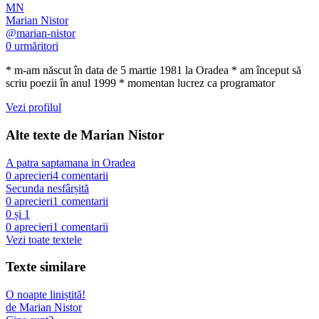
MN
Marian Nistor
@
marian-nistor
0
urmăritori
* m-am născut în data de 5 martie 1981 la Oradea * am început să
scriu poezii în anul 1999 * momentan lucrez ca programator
Vezi profilul
Alte texte de
Marian Nistor
A patra saptamana in Oradea
0
aprecieri
4
comentarii
Secunda nesfârșită
0
aprecieri
1
comentarii
0 și 1
0
aprecieri
1
comentarii
Vezi toate textele
Texte similare
O noapte liniștită!
de
Marian Nistor