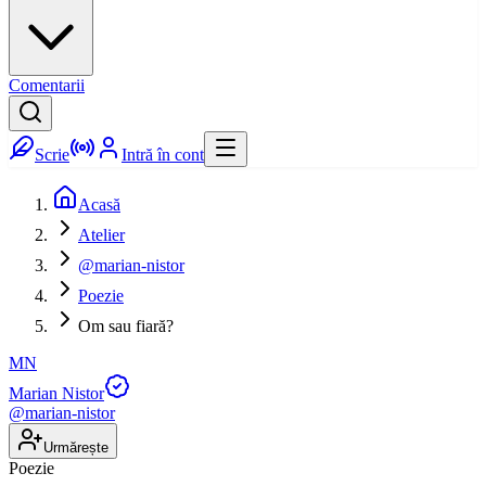
Comentarii
Scrie
Intră în cont
Acasă
Atelier
@marian-nistor
Poezie
Om sau fiară?
MN
Marian Nistor
@
marian-nistor
Urmărește
Poezie