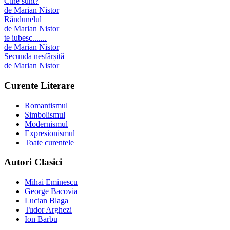
Cine sunt?
de
Marian Nistor
Rândunelul
de
Marian Nistor
te iubesc.......
de
Marian Nistor
Secunda nesfârșită
de
Marian Nistor
Curente Literare
Romantismul
Simbolismul
Modernismul
Expresionismul
Toate curentele
Autori Clasici
Mihai Eminescu
George Bacovia
Lucian Blaga
Tudor Arghezi
Ion Barbu