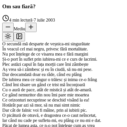
Om sau fiară?
4
min lectură
·
7 iulie 2003
Mediu
O secundă mă desparte de veșnica-mi singurătate
În veacul cel mai negru, privesc fără mortalitate.
Nu pot înțelege de ce visarea mea e fără margini
Și-o port în suflet prin iubirea-mi ce e curs de lacrimi.
Plec astăzi capul în fața morții care îmi zâmbește
Aș vrea să-i zâmbesc și eu în ciudă, să nu-mi pese.
Dar deocamdată doar ea râde, când eu plâng
De iubirea mea ce singur o trăiesc și inima ce-o frâng
Când îmi răsare un gând ce trist mă înconjoară
Cu o aură de pace, atât de mistică și atât de-amară.
Ce gând nemuritor din nou îmi pare mie moartea
Ce orizonturi necuprinse se deschid visând la ea!
Hotărât par azi să mor, să nu mai simt nimic
Dar cât de falnic voi fi mâine, prin al iubirii pic.
O picătură de otravă, e dragostea ce-o caut neîncetat,
Iar când nu cade pe sufletu-mi, eu plâng ce nu-mi e dat.
Păcat de lumea asta, ce n-o pot înțelege cum aș vrea