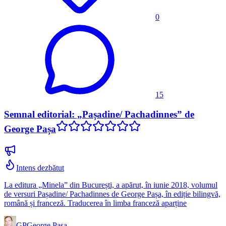
0
15
Semnal editorial: „Pașadine/ Pachadinnes” de
George Pașa
Intens dezbătut
La editura „Minela” din București, a apărut, în iunie 2018, volumul
de versuri Pașadine/ Pachadinnes de George Pașa, în ediție bilingvă,
română și franceză. Traducerea în limba franceză aparține
GP
George Pașa