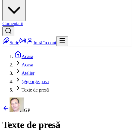
Comentarii
Scrie
Intră în cont
Acasă
Acasa
Atelier
@george-pasa
Texte de presă
GP
Texte de presă