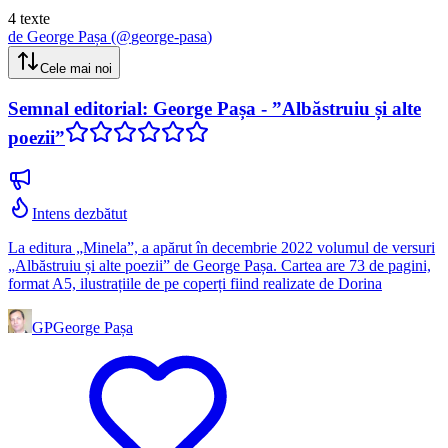
4
texte
de
George Pașa
(@
george-pasa
)
Cele mai noi
Semnal editorial: George Pașa - ”Albăstruiu și alte
poezii”
Intens dezbătut
La editura „Minela”, a apărut în decembrie 2022 volumul de versuri
„Albăstruiu și alte poezii” de George Pașa. Cartea are 73 de pagini,
format A5, ilustrațiile de pe coperți fiind realizate de Dorina
GP
George Pașa