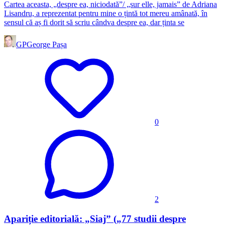
Cartea aceasta, „despre ea, niciodată”/ „sur elle, jamais” de Adriana
Lisandru, a reprezentat pentru mine o țintă tot mereu amânată, în
sensul că aș fi dorit să scriu cândva despre ea, dar ținta se
GP
George Pașa
0
2
Apariție editorială: „Siaj” („77 studii despre