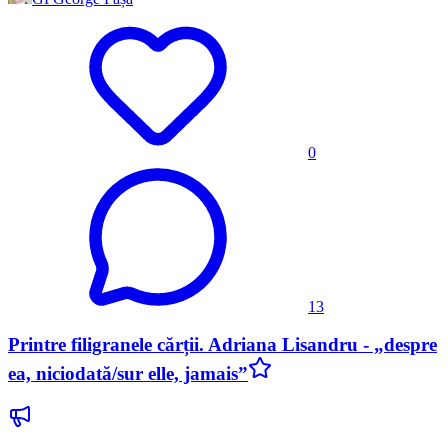
0
13
Printre filigranele cărții. Adriana Lisandru - „despre
ea, niciodată/sur elle, jamais”