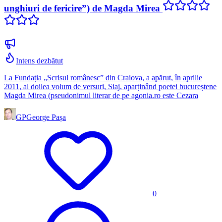
unghiuri de fericire”) de Magda Mirea
Intens dezbătut
La Fundația „Scrisul românesc” din Craiova, a apărut, în aprilie
2011, al doilea volum de versuri, Siaj, aparținând poetei bucureștene
Magda Mirea (pseudonimul literar de pe agonia.ro este Cezara
GP
George Pașa
0