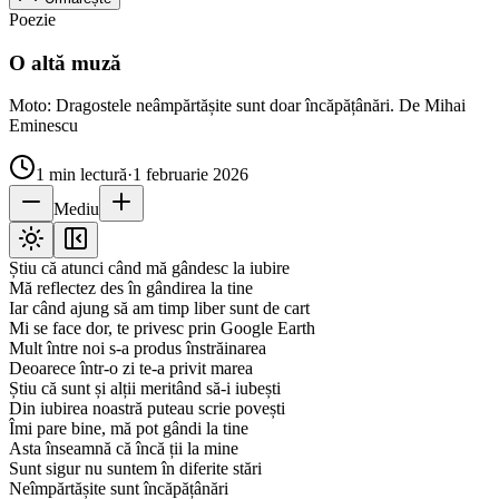
Poezie
O altă muză
Moto: Dragostele neâmpărtășite sunt doar încăpățânări. De Mihai
Eminescu
1
min lectură
·
1 februarie 2026
Mediu
Știu că atunci când mă gândesc la iubire
Mă reflectez des în gândirea la tine
Iar când ajung să am timp liber sunt de cart
Mi se face dor, te privesc prin Google Earth
Mult între noi s-a produs înstrăinarea
Deoarece într-o zi te-a privit marea
Știu că sunt și alții meritând să-i iubești
Din iubirea noastră puteau scrie povești
Îmi pare bine, mă pot gândi la tine
Asta înseamnă că încă ții la mine
Sunt sigur nu suntem în diferite stări
Neîmpărtășite sunt încăpățânări