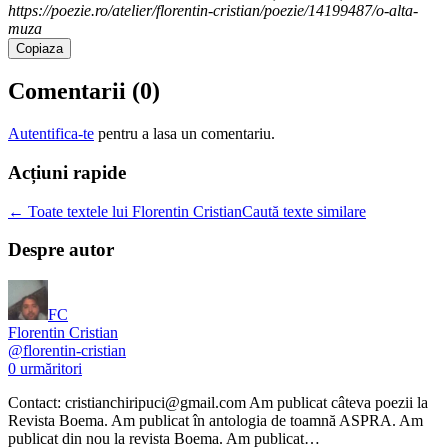
https://poezie.ro/atelier/florentin-cristian/poezie/14199487/o-alta-
muza
Copiaza
Comentarii (
0
)
Autentifica-te
pentru a lasa un comentariu.
Acțiuni rapide
← Toate textele lui Florentin Cristian
Caută texte similare
Despre autor
FC
Florentin Cristian
@
florentin-cristian
0
urmăritori
Contact: cristianchiripuci@gmail.com Am publicat câteva poezii la
Revista Boema. Am publicat în antologia de toamnă ASPRA. Am
publicat din nou la revista Boema. Am publicat…