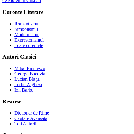
de
Florentin Cristian
Curente Literare
Romantismul
Simbolismul
Modernismul
Expresionismul
Toate curentele
Autori Clasici
Mihai Eminescu
George Bacovia
Lucian Blaga
Tudor Arghezi
Ion Barbu
Resurse
Dicționar de Rime
Căutare Avansată
Toți Autorii