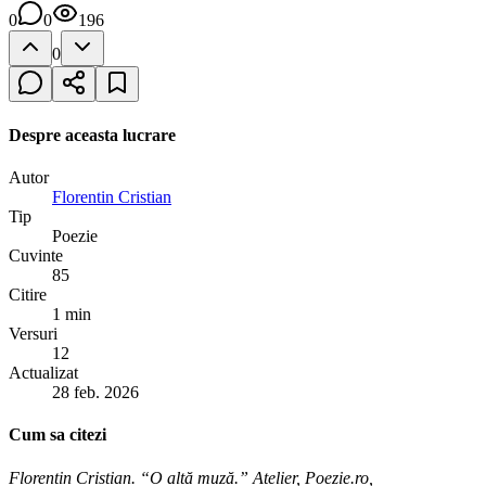
0
0
196
0
Despre aceasta lucrare
Autor
Florentin Cristian
Tip
Poezie
Cuvinte
85
Citire
1 min
Versuri
12
Actualizat
28 feb. 2026
Cum sa citezi
Florentin Cristian. “O altă muză.” Atelier, Poezie.ro,