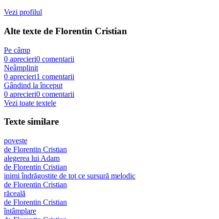
Vezi profilul
Alte texte de
Florentin Cristian
Pe câmp
0
aprecieri
0
comentarii
Neâmplinit
0
aprecieri
1
comentarii
Gândind la început
0
aprecieri
0
comentarii
Vezi toate textele
Texte similare
poveste
de
Florentin Cristian
alegerea lui Adam
de
Florentin Cristian
inimi îndrăgostite de tot ce sursură melodic
de
Florentin Cristian
răceală
de
Florentin Cristian
întâmplare