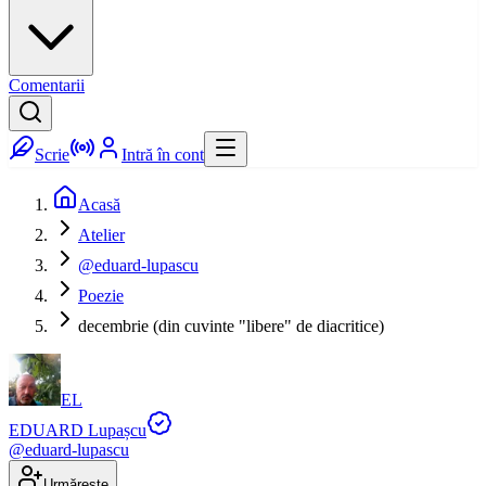
Comentarii
Scrie
Intră în cont
Acasă
Atelier
@eduard-lupascu
Poezie
decembrie (din cuvinte "libere" de diacritice)
EL
EDUARD Lupașcu
@
eduard-lupascu
Urmărește