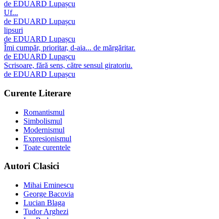
de
EDUARD Lupașcu
Uf...
de
EDUARD Lupașcu
lipsuri
de
EDUARD Lupașcu
Îmi cumpăr, prioritar, d-aia... de mărgăritar.
de
EDUARD Lupașcu
Scrisoare, fără sens, către sensul giratoriu.
de
EDUARD Lupașcu
Curente Literare
Romantismul
Simbolismul
Modernismul
Expresionismul
Toate curentele
Autori Clasici
Mihai Eminescu
George Bacovia
Lucian Blaga
Tudor Arghezi