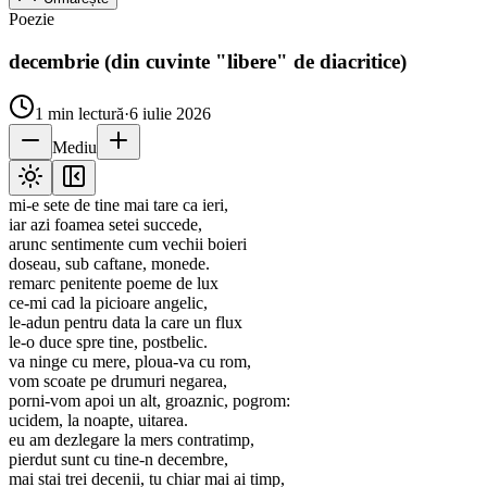
Poezie
decembrie (din cuvinte "libere" de diacritice)
1
min lectură
·
6 iulie 2026
Mediu
mi-e sete de tine mai tare ca ieri,
iar azi foamea setei succede,
arunc sentimente cum vechii boieri
doseau, sub caftane, monede.
remarc penitente poeme de lux
ce-mi cad la picioare angelic,
le-adun pentru data la care un flux
le-o duce spre tine, postbelic.
va ninge cu mere, ploua-va cu rom,
vom scoate pe drumuri negarea,
porni-vom apoi un alt, groaznic, pogrom:
ucidem, la noapte, uitarea.
eu am dezlegare la mers contratimp,
pierdut sunt cu tine-n decembre,
mai stai trei decenii, tu chiar mai ai timp,