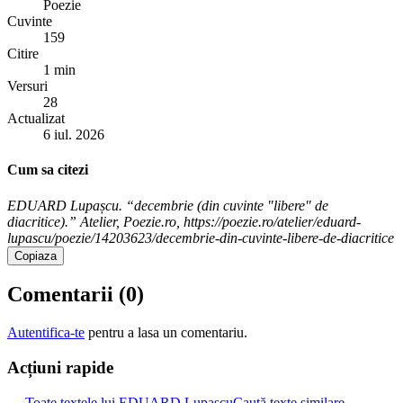
Poezie
Cuvinte
159
Citire
1 min
Versuri
28
Actualizat
6 iul. 2026
Cum sa citezi
EDUARD Lupașcu. “decembrie (din cuvinte "libere" de
diacritice).” Atelier, Poezie.ro, https://poezie.ro/atelier/eduard-
lupascu/poezie/14203623/decembrie-din-cuvinte-libere-de-diacritice
Copiaza
Comentarii (
0
)
Autentifica-te
pentru a lasa un comentariu.
Acțiuni rapide
← Toate textele lui EDUARD Lupașcu
Caută texte similare