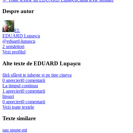
Despre autor
EL
EDUARD Lupașcu
@
eduard-lupascu
2
urmăritori
Vezi profilul
Alte texte de
EDUARD Lupașcu
fără sfârșit te iubește și pe tine cineva
0
aprecieri
0
comentarii
La timpul continuu
1
aprecieri
0
comentarii
lipsuri
0
aprecieri
0
comentarii
Vezi toate textele
Texte similare
sau spune-mi