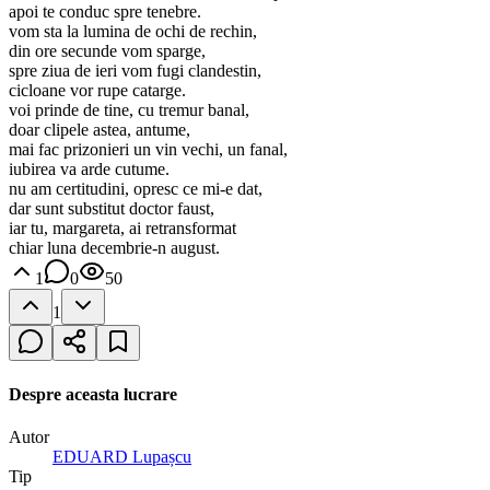
apoi te conduc spre tenebre.
vom sta la lumina de ochi de rechin,
din ore secunde vom sparge,
spre ziua de ieri vom fugi clandestin,
cicloane vor rupe catarge.
voi prinde de tine, cu tremur banal,
doar clipele astea, antume,
mai fac prizonieri un vin vechi, un fanal,
iubirea va arde cutume.
nu am certitudini, opresc ce mi-e dat,
dar sunt substitut doctor faust,
iar tu, margareta, ai retransformat
chiar luna decembrie-n august.
1
0
50
1
Despre aceasta lucrare
Autor
EDUARD Lupașcu
Tip