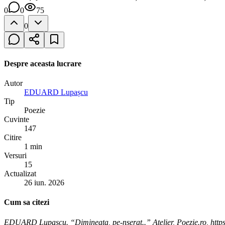
0
0
75
0
Despre aceasta lucrare
Autor
EDUARD Lupașcu
Tip
Poezie
Cuvinte
147
Citire
1 min
Versuri
15
Actualizat
26 iun. 2026
Cum sa citezi
EDUARD Lupașcu. “Dimineața, pe-nserat..” Atelier, Poezie.ro, https