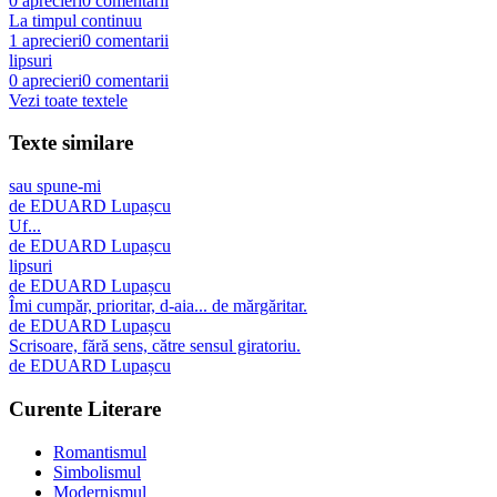
0
aprecieri
0
comentarii
La timpul continuu
1
aprecieri
0
comentarii
lipsuri
0
aprecieri
0
comentarii
Vezi toate textele
Texte similare
sau spune-mi
de
EDUARD Lupașcu
Uf...
de
EDUARD Lupașcu
lipsuri
de
EDUARD Lupașcu
Îmi cumpăr, prioritar, d-aia... de mărgăritar.
de
EDUARD Lupașcu
Scrisoare, fără sens, către sensul giratoriu.
de
EDUARD Lupașcu
Curente Literare
Romantismul
Simbolismul
Modernismul