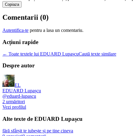
Copiaza
Comentarii (
0
)
Autentifica-te
pentru a lasa un comentariu.
Acțiuni rapide
← Toate textele lui EDUARD Lupașcu
Caută texte similare
Despre autor
EL
EDUARD Lupașcu
@
eduard-lupascu
2
urmăritori
Vezi profilul
Alte texte de
EDUARD Lupașcu
fără sfârșit te iubește și pe tine cineva