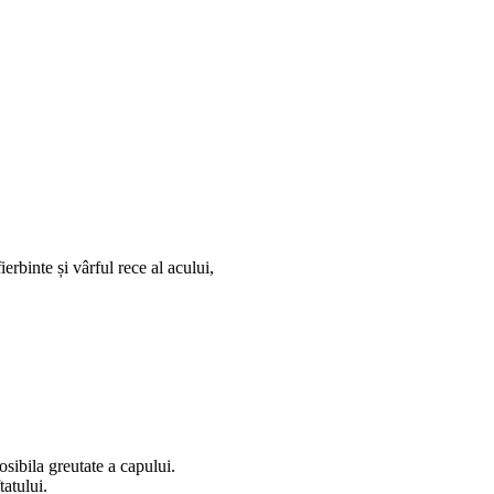
erbinte și vârful rece al acului,
posibila greutate a capului.
tatului.