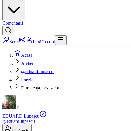
Comentarii
Scrie
Intră în cont
Acasă
Atelier
@eduard-lupascu
Poezie
Dimineața, pe-nserat.
EL
EDUARD Lupașcu
@
eduard-lupascu
Urmărește