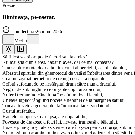
Poezie
Dimineața, pe-nserat.
1
min lectură
·
26 iunie 2026
Mediu
Să fi fost seară ori poate în zori sau la amiază.
Nu mai știa cum a fost, habar n-avea, dar ce mai contează?
Ținuse bine minte doar albul imaculat al peretelui, cel al halatului,
Albastrul spirtului din ghemotocul de vată și îmbrățișarea dintre vena fi
Geamul zgâriat perpetuu de creanga uscată a copacului,
Colbul sufocant de pe nesfârșitul drum către mama dracului,
Negrul de sub unghiile celor șapte copii ai săracului,
Nuferii tremurând când luna înota în mijlocul lacului,
Urletele lupilor tânguind bocetele nebunei de la marginea satului,
Trucata tristețe a generalului la înmormântarea soldatului,
Gustul stufatului,
Hainele pompoase, dar lipsă, ale împăratului,
Povestea de dragoste a fetei lui, nevasta frumoasă a băiatului,
Buzele pline și roșii ale asistentei care îi așeza perna, cu grijă, sub im
Nu, nu-și putuse aminti ultima zvârcolire și nici adierea din sfârșitul of