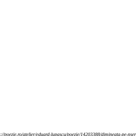
://poezie.ro/atelier/eduard-lupascu/poezie/14203388/dimineata-pe-nser