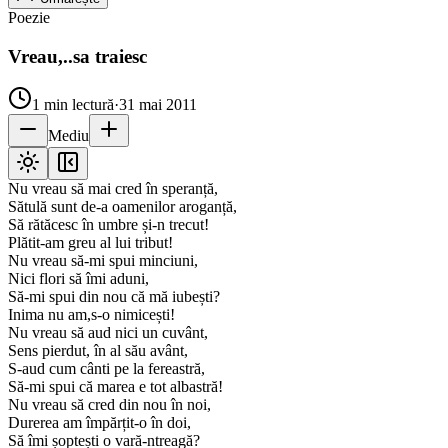
Poezie
Vreau,..sa traiesc
1
min lectură
·
31 mai 2011
Mediu
Nu vreau să mai cred în speranță,
Sătulă sunt de-a oamenilor aroganță,
Să rătăcesc în umbre și-n trecut!
Plătit-am greu al lui tribut!
Nu vreau să-mi spui minciuni,
Nici flori să îmi aduni,
Să-mi spui din nou că mă iubești?
Inima nu am,s-o nimicești!
Nu vreau să aud nici un cuvânt,
Sens pierdut, în al său avânt,
S-aud cum cânti pe la fereastră,
Să-mi spui că marea e tot albastră!
Nu vreau să cred din nou în noi,
Durerea am împărțit-o în doi,
Să îmi șoptești o vară-ntreagă?