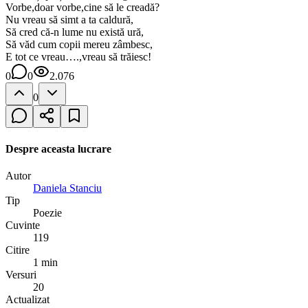
Vorbe,doar vorbe,cine să le creadă?
Nu vreau să simt a ta caldură,
Să cred că-n lume nu există ură,
Să văd cum copii mereu zâmbesc,
E tot ce vreau….,vreau să trăiesc!
0
0
2.076
0
Despre aceasta lucrare
Autor
Daniela Stanciu
Tip
Poezie
Cuvinte
119
Citire
1 min
Versuri
20
Actualizat