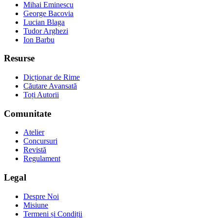
Mihai Eminescu
George Bacovia
Lucian Blaga
Tudor Arghezi
Ion Barbu
Resurse
Dicționar de Rime
Căutare Avansată
Toți Autorii
Comunitate
Atelier
Concursuri
Revistă
Regulament
Legal
Despre Noi
Misiune
Termeni și Condiții