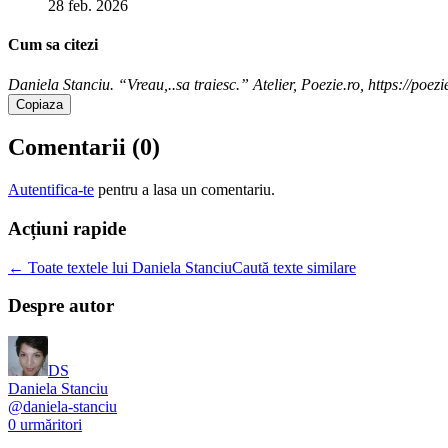
28 feb. 2026
Cum sa citezi
Daniela Stanciu. “Vreau,..sa traiesc.” Atelier, Poezie.ro, https://poez
Copiaza
Comentarii (
0
)
Autentifica-te
pentru a lasa un comentariu.
Acțiuni rapide
← Toate textele lui Daniela Stanciu
Caută texte similare
Despre autor
DS
Daniela Stanciu
@
daniela-stanciu
0
urmăritori