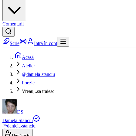
Comentarii
Scrie
Intră în cont
Acasă
Atelier
@daniela-stanciu
Poezie
Vreau,..sa traiesc
DS
Daniela Stanciu
@
daniela-stanciu
Urmărește