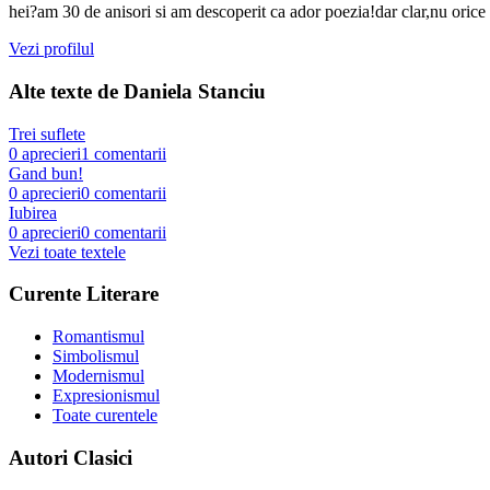
hei?am 30 de anisori si am descoperit ca ador poezia!dar clar,nu orice 
Vezi profilul
Alte texte de
Daniela Stanciu
Trei suflete
0
aprecieri
1
comentarii
Gand bun!
0
aprecieri
0
comentarii
Iubirea
0
aprecieri
0
comentarii
Vezi toate textele
Curente Literare
Romantismul
Simbolismul
Modernismul
Expresionismul
Toate curentele
Autori Clasici