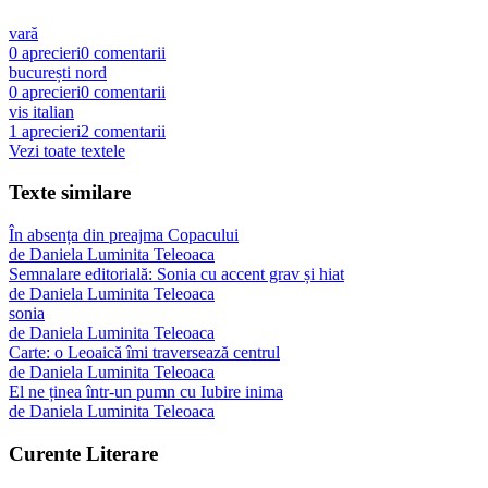
vară
0
aprecieri
0
comentarii
bucurești nord
0
aprecieri
0
comentarii
vis italian
1
aprecieri
2
comentarii
Vezi toate textele
Texte similare
În absența din preajma Copacului
de
Daniela Luminita Teleoaca
Semnalare editorială: Sonia cu accent grav și hiat
de
Daniela Luminita Teleoaca
sonia
de
Daniela Luminita Teleoaca
Carte: o Leoaică îmi traversează centrul
de
Daniela Luminita Teleoaca
El ne ținea într-un pumn cu Iubire inima
de
Daniela Luminita Teleoaca
Curente Literare