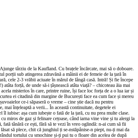
t i] Ajunge târziu de la Kaufland. Cu brațele încărcate, mai să o doboare.
ul porții sub atingerea zdravănă a mâinii ei de femeie de la țară în
ară, cele 2-3 vrăbii aciuate în mărul de lângă casă. Intră! Și fie începe
!) atâta forță, de unde să-i țâșnească atâta viață? – chicoteau ăia mai
cela misterios în care, printre ruine, își face loc forța de a o lua iar și
 În curtea ei citadină din margine de București face ea cum face și mereu
al șuvoaielor ce-i săpaseră o vreme – cine știe dacă nu pentru
 mai înțeleaptă a verii... În această continuitate, degetele ei
l îl iubise: așa cum iubește o fată de la țară, cu nu prea multe clase.
 cu miros de gaz și felinare cețoase, când iarna vine vine și tu alergi la
 fată tânără ce ești, fără să te vezi în vreo oglindă: n-ai cum să fii
i lăsat să plece, chit că junghiul ți se-nstăpânise-n piept, nu-ți mai da
e rândul tortului cu smochine și-ți pui tu o floare din acelea de după