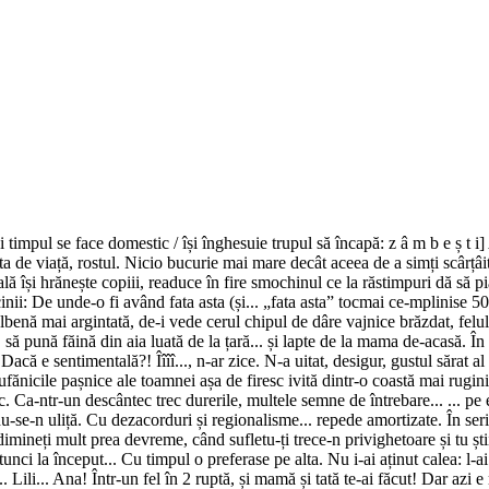
/ și timpul se face domestic / își înghesuie trupul să încapă: z â m b e ș 
a de viață, rostul. Nicio bucurie mai mare decât aceea de a simți scârțâit
lă își hrănește copiii, readuce în fire smochinul ce la răstimpuri dă să pi
nii: De unde-o fi având fata asta (și... „fata asta” tocmai ce-mplinise 50
lbenă mai argintată, de-i vede cerul chipul de dâre vajnice brăzdat, felul a
 O să pună făină din aia luată de la țară... și lapte de la mama de-acasă.
Dacă e sentimentală?! Îîîî..., n-ar zice. N-a uitat, desigur, gustul sărat 
nicile pașnice ale toamnei așa de firesc ivită dintr-o coastă mai ruginie,
c. Ca-ntr-un descântec trec durerile, multele semne de întrebare... ... pe e
du-se-n uliță. Cu dezacorduri și regionalisme... repede amortizate. În seri
dimineți mult prea devreme, când sufletu-ți trece-n privighetoare și tu știi,
atunci la început... Cu timpul o preferase pe alta. Nu i-ai aținut calea: l-a
.. Lili... Ana! Într-un fel în 2 ruptă, și mamă și tată te-ai făcut! Dar azi 