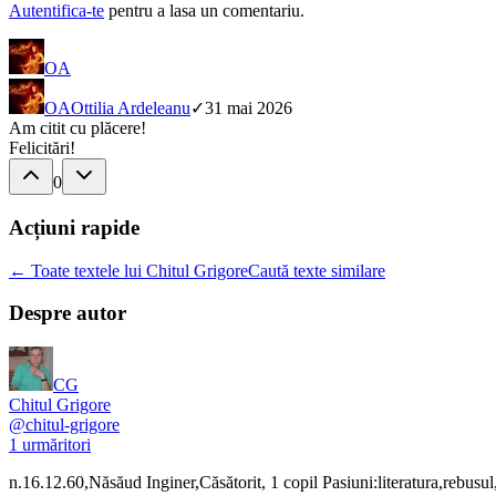
Autentifica-te
pentru a lasa un comentariu.
OA
OA
Ottilia Ardeleanu
✓
31 mai 2026
Am citit cu plăcere!
Felicitări!
0
Acțiuni rapide
← Toate textele lui Chitul Grigore
Caută texte similare
Despre autor
CG
Chitul Grigore
@
chitul-grigore
1
urmăritori
n.16.12.60,Năsăud Inginer,Căsătorit, 1 copil Pasiuni:literatura,rebu