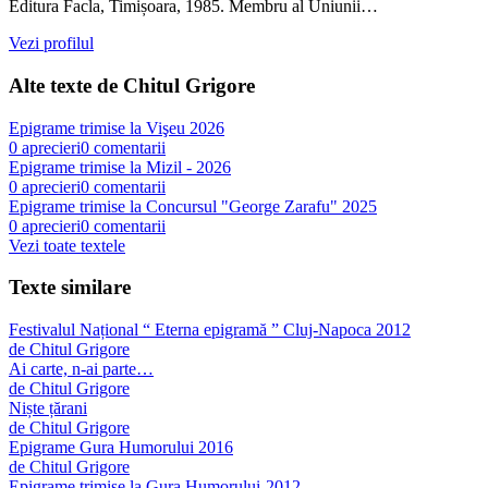
Editura Facla, Timișoara, 1985. Membru al Uniunii…
Vezi profilul
Alte texte de
Chitul Grigore
Epigrame trimise la Vişeu 2026
0
aprecieri
0
comentarii
Epigrame trimise la Mizil - 2026
0
aprecieri
0
comentarii
Epigrame trimise la Concursul "George Zarafu" 2025
0
aprecieri
0
comentarii
Vezi toate textele
Texte similare
Festivalul Național “ Eterna epigramă ” Cluj-Napoca 2012
de
Chitul Grigore
Ai carte, n-ai parte…
de
Chitul Grigore
Niște țărani
de
Chitul Grigore
Epigrame Gura Humorului 2016
de
Chitul Grigore
Epigrame trimise la Gura Humorului-2012