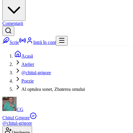
Comentarii
Scrie
Intră în cont
Acasă
Atelier
@chitul-grigore
Poezie
Al optulea sonet, Zbaterea omului
CG
Chitul Grigore
@
chitul-grigore
Urmărește