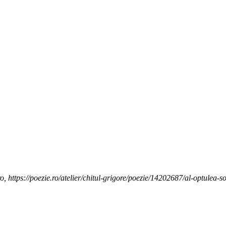
o, https://poezie.ro/atelier/chitul-grigore/poezie/14202687/al-optulea-