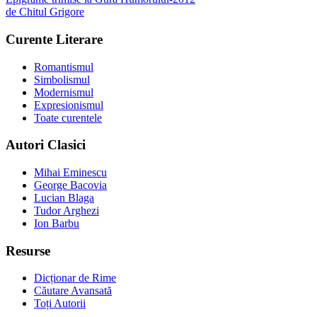
de
Chitul Grigore
Curente Literare
Romantismul
Simbolismul
Modernismul
Expresionismul
Toate curentele
Autori Clasici
Mihai Eminescu
George Bacovia
Lucian Blaga
Tudor Arghezi
Ion Barbu
Resurse
Dicționar de Rime
Căutare Avansată
Toți Autorii