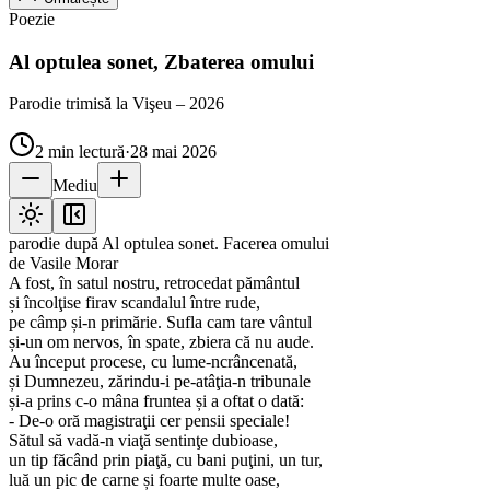
Poezie
Al optulea sonet, Zbaterea omului
Parodie trimisă la Vişeu – 2026
2
min lectură
·
28 mai 2026
Mediu
parodie după Al optulea sonet. Facerea omului
de Vasile Morar
A fost, în satul nostru, retrocedat pământul
și încolţise firav scandalul între rude,
pe câmp și-n primărie. Sufla cam tare vântul
și-un om nervos, în spate, zbiera că nu aude.
Au început procese, cu lume-ncrâncenată,
și Dumnezeu, zărindu-i pe-atâţia-n tribunale
și-a prins c-o mâna fruntea și a oftat o dată:
- De-o oră magistraţii cer pensii speciale!
Sătul să vadă-n viaţă sentinţe dubioase,
un tip făcând prin piaţă, cu bani puţini, un tur,
luă un pic de carne și foarte multe oase,