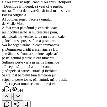
Că l-a stropșit soţia, când el i-a spus: Bonjour!
- Deschide frigiderul, să vezi că e pustiu,
nu sta, fă rost de-o varză, cât încă mai ești viu!
Poezia originală
Al optulea sonet. Facerea omului
de Vasile Morar
A fost creat pământul și cerurile toate,
nu încolțise iarba și nu crescuse pom,
nici ploaia nu venise. Urca un abur moale
și încă nu se puse suflarea peste om.
S-a închegat țărâna în coca frământată
și Dumnezeu clădit-a asemănarea Lui
și mâinile și fruntea și mintea aplecată
peste genuni și stele la ora nimănui
Suflarea peste viață în nările flămânde
a început să prindă a inimii contur
și sângele și carnea curată și fierbinte
Și era trist bărbatul fără femeie-n jur,
stăpânul peste toate, pământuri, mări, pustiu,
a fost așezat omul scormonitor și viu.
0
1
144
0