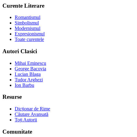
Curente Literare
Romantismul
Simbolismul
Modernismul
Expresionismul
Toate curentele
Autori Clasici
Mihai Eminescu
George Bacovia
Lucian Blaga
Tudor Arghezi
Ion Barbu
Resurse
Dicționar de Rime
Căutare Avansată
Toți Autorii
Comunitate