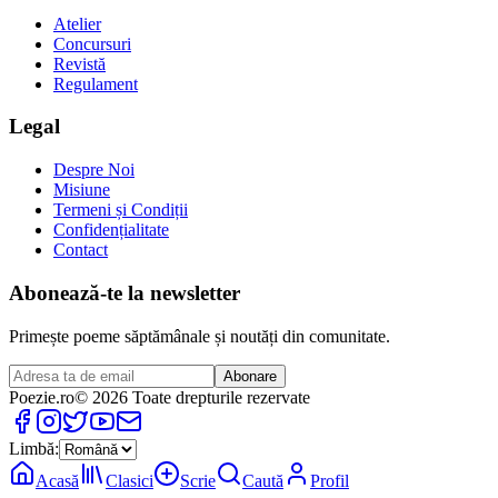
Atelier
Concursuri
Revistă
Regulament
Legal
Despre Noi
Misiune
Termeni și Condiții
Confidențialitate
Contact
Abonează-te la newsletter
Primește poeme săptămânale și noutăți din comunitate.
Abonare
Poezie
.ro
© 2026 Toate drepturile rezervate
Limbă:
Acasă
Clasici
Scrie
Caută
Profil