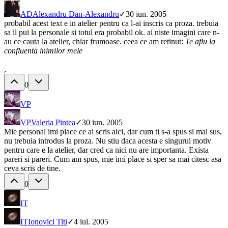
AD
Alexandru Dan-Alexandru
✓
30 iun. 2005
probabil acest text e in atelier pentru ca l-ai inscris ca proza. trebuia
sa il pui la personale si totul era probabil ok. ai niste imagini care n-
au ce cauta la atelier, chiar frumoase. ceea ce am retinut:
Te aflu la
confluenta inimilor mele
,
0
VP
VP
Valeria Pintea
✓
30 iun. 2005
Mie personal imi place ce ai scris aici, dar cum ti s-a spus si mai sus,
nu trebuia introdus la proza. Nu stiu daca acesta e singurul motiv
pentru care e la atelier, dar cred ca nici nu are importanta. Exista
pareri si pareri. Cum am spus, mie imi place si sper sa mai citesc asa
ceva scris de tine.
0
IT
IT
Ionovici Titi
✓
4 iul. 2005