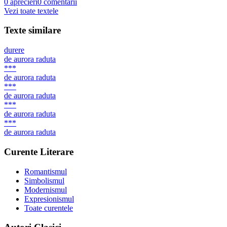
0
aprecieri
0
comentarii
Vezi toate textele
Texte similare
durere
de
aurora raduta
***
de
aurora raduta
***
de
aurora raduta
***
de
aurora raduta
***
de
aurora raduta
Curente Literare
Romantismul
Simbolismul
Modernismul
Expresionismul
Toate curentele