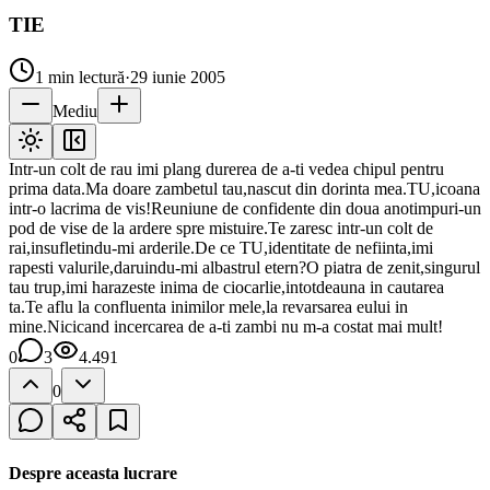
TIE
1
min lectură
·
29 iunie 2005
Mediu
Intr-un colt de rau imi plang durerea de a-ti vedea chipul pentru
prima data.Ma doare zambetul tau,nascut din dorinta mea.TU,icoana
intr-o lacrima de vis!Reuniune de confidente din doua anotimpuri-un
pod de vise de la ardere spre mistuire.Te zaresc intr-un colt de
rai,insufletindu-mi arderile.De ce TU,identitate de nefiinta,imi
rapesti valurile,daruindu-mi albastrul etern?O piatra de zenit,singurul
tau trup,imi harazeste inima de ciocarlie,intotdeauna in cautarea
ta.Te aflu la confluenta inimilor mele,la revarsarea eului in
mine.Nicicand incercarea de a-ti zambi nu m-a costat mai mult!
0
3
4.491
0
Despre aceasta lucrare