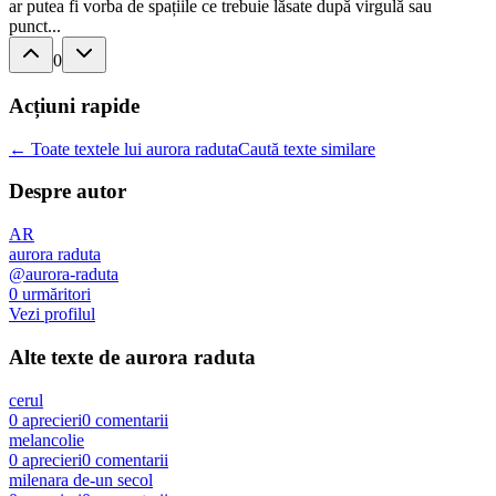
ar putea fi vorba de spațiile ce trebuie lăsate după virgulă sau
punct...
0
Acțiuni rapide
← Toate textele lui aurora raduta
Caută texte similare
Despre autor
AR
aurora raduta
@
aurora-raduta
0
urmăritori
Vezi profilul
Alte texte de
aurora raduta
cerul
0
aprecieri
0
comentarii
melancolie
0
aprecieri
0
comentarii
milenara de-un secol