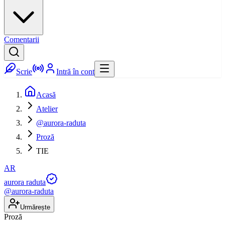
Comentarii
Scrie
Intră în cont
Acasă
Atelier
@aurora-raduta
Proză
TIE
AR
aurora raduta
@
aurora-raduta
Urmărește
Proză