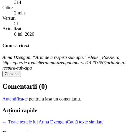
314
Citire
2 min
Versuri
51
Actualizat
8 iul. 2026
Cum sa citezi
Anna Dzengan. “Arta de a respira sub apă.” Atelier, Poezie.ro,
https://poezie.ro/atelier/anna-dzengan/poezie/14203667/arta-de-a-
respira-sub-apa
Copiaza
Comentarii (
0
)
Autentifica-te
pentru a lasa un comentariu.
Acțiuni rapide
← Toate textele lui Anna Dzengan
Caută texte similare