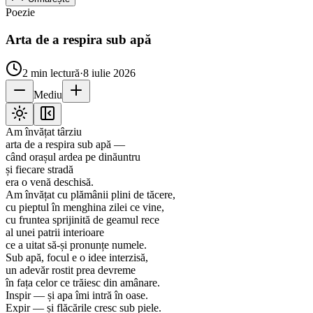
Poezie
Arta de a respira sub apă
2
min lectură
·
8 iulie 2026
Mediu
Am învățat târziu
arta de a respira sub apă —
când orașul ardea pe dinăuntru
și fiecare stradă
era o venă deschisă.
Am învățat cu plămânii plini de tăcere,
cu pieptul în menghina zilei ce vine,
cu fruntea sprijinită de geamul rece
al unei patrii interioare
ce a uitat să-și pronunțe numele.
Sub apă, focul e o idee interzisă,
un adevăr rostit prea devreme
în fața celor ce trăiesc din amânare.
Inspir — și apa îmi intră în oase.
Expir — și flăcările cresc sub piele.