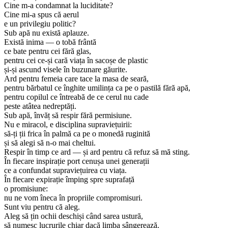
Cine m-a condamnat la luciditate?
Cine mi-a spus că aerul
e un privilegiu politic?
Sub apă nu există aplauze.
Există inima — o tobă frântă
ce bate pentru cei fără glas,
pentru cei ce-și cară viața în sacoșe de plastic
și-și ascund visele în buzunare găurite.
Ard pentru femeia care tace la masa de seară,
pentru bărbatul ce înghite umilința ca pe o pastilă fără apă,
pentru copilul ce întreabă de ce cerul nu cade
peste atâtea nedreptăți.
Sub apă, învăț să respir fără permisiune.
Nu e miracol, e disciplina supraviețuirii:
să-ți ții frica în palmă ca pe o monedă ruginită
și să alegi să n-o mai cheltui.
Respir în timp ce ard — și ard pentru că refuz să mă sting.
În fiecare inspirație port cenușa unei generații
ce a confundat supraviețuirea cu viața.
În fiecare expirație împing spre suprafață
o promisiune:
nu ne vom îneca în propriile compromisuri.
Sunt viu pentru că aleg.
Aleg să țin ochii deschiși când sarea ustură,
să numesc lucrurile chiar dacă limba sângerează.