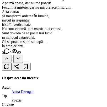
Apa mă apasă, dar nu mă posedă.
Focul mă mistuie, dar nu mă preface în scrum.
Asta e arta:
să transformi arderea în lumină,
înecul în respirație,
frica în verticalitate.
Nu sunt victimă, nici martir, nici cenușă.
Sunt dovada că se poate trăi lucid
în mijlocul catastrofei.
Că se poate respira sub apă —
în timp ce arzi.
0
0
62
0
Despre aceasta lucrare
Autor
Anna Dzengan
Tip
Poezie
Cuvinte