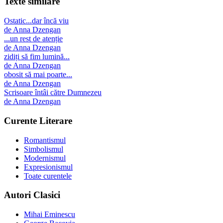
Texte similare
Ostatic...dar încă viu
de
Anna Dzengan
...un rest de atenție
de
Anna Dzengan
zidiți să fim lumină...
de
Anna Dzengan
obosit să mai poarte...
de
Anna Dzengan
Scrisoare întâi către Dumnezeu
de
Anna Dzengan
Curente Literare
Romantismul
Simbolismul
Modernismul
Expresionismul
Toate curentele
Autori Clasici
Mihai Eminescu