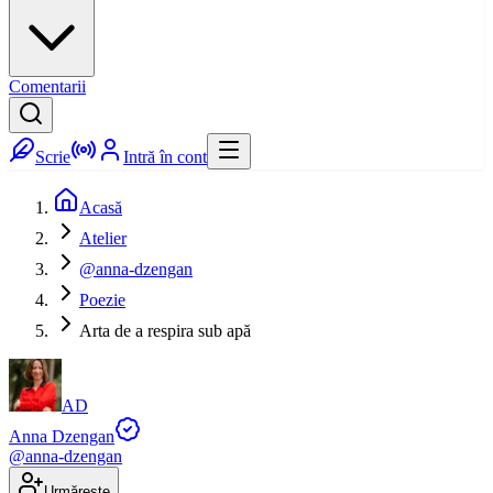
Comentarii
Scrie
Intră în cont
Acasă
Atelier
@anna-dzengan
Poezie
Arta de a respira sub apă
AD
Anna Dzengan
@
anna-dzengan
Urmărește