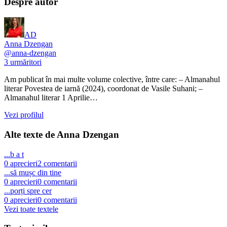
Despre autor
AD
Anna Dzengan
@
anna-dzengan
3
urmăritori
Am publicat în mai multe volume colective, între care: – Almanahul
literar Povestea de iarnă (2024), coordonat de Vasile Suhani; –
Almanahul literar 1 Aprilie…
Vezi profilul
Alte texte de
Anna Dzengan
...b a t
0
aprecieri
2
comentarii
...să mușc din tine
0
aprecieri
0
comentarii
...porți spre cer
0
aprecieri
0
comentarii
Vezi toate textele