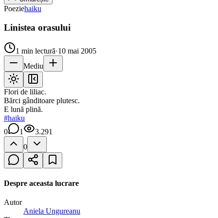
Poezie
haiku
Linistea orasului
1
min lectură
·
10 mai 2005
Mediu
Flori de liliac.
Bărci gânditoare plutesc.
E lună plină.
#
haiku
0
1
3.291
0
Despre aceasta lucrare
Autor
Aniela Ungureanu