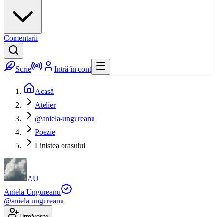
Comentarii
Scrie
Intră în cont
Acasă
Atelier
@aniela-ungureanu
Poezie
Linistea orasului
AU
Aniela Ungureanu
@
aniela-ungureanu
Urmărește