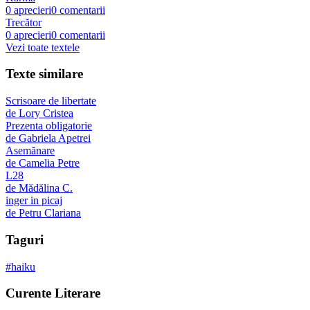
0
aprecieri
0
comentarii
Trecător
0
aprecieri
0
comentarii
Vezi toate textele
Texte similare
Scrisoare de libertate
de
Lory Cristea
Prezenta obligatorie
de
Gabriela Apetrei
Asemănare
de
Camelia Petre
L28
de
Mădălina C.
inger in picaj
de
Petru Clariana
Taguri
#
haiku
Curente Literare