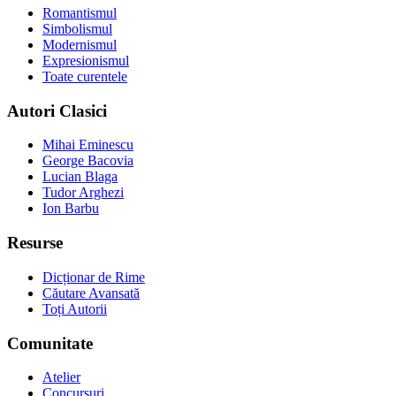
Romantismul
Simbolismul
Modernismul
Expresionismul
Toate curentele
Autori Clasici
Mihai Eminescu
George Bacovia
Lucian Blaga
Tudor Arghezi
Ion Barbu
Resurse
Dicționar de Rime
Căutare Avansată
Toți Autorii
Comunitate
Atelier
Concursuri