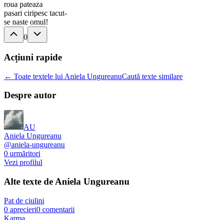
roua pateaza
pasari ciripesc tacut-
se naste omul!
0
Acțiuni rapide
← Toate textele lui Aniela Ungureanu
Caută texte similare
Despre autor
AU
Aniela Ungureanu
@
aniela-ungureanu
0
urmăritori
Vezi profilul
Alte texte de
Aniela Ungureanu
Pat de ciulini
0
aprecieri
0
comentarii
Karma