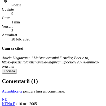
Tip
Poezie
Cuvinte
9
Citire
1 min
Versuri
3
Actualizat
28 feb. 2026
Cum sa citezi
Aniela Ungureanu. “Linistea orasului.” Atelier, Poezie.ro,
https://poezie.ro/atelier/aniela-ungureanu/poezie/120778/linistea-
orasului
Copiaza
Comentarii (
1
)
Autentifica-te
pentru a lasa un comentariu.
NE
NE
Nu E
✓
10 mai 2005