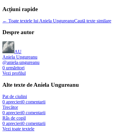
Acțiuni rapide
← Toate textele lui Aniela Ungureanu
Caută texte similare
Despre autor
AU
Aniela Ungureanu
@
aniela-ungureanu
0
urmăritori
Vezi profilul
Alte texte de
Aniela Ungureanu
Pat de ciulini
0
aprecieri
0
comentarii
Trecător
0
aprecieri
0
comentarii
Râs de copil
0
aprecieri
0
comentarii
Vezi toate textele