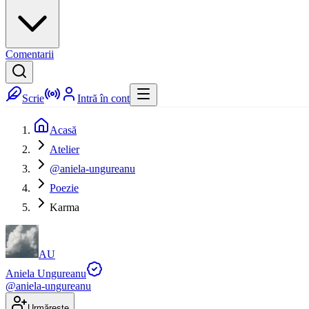
Comentarii
Scrie
Intră în cont
Acasă
Atelier
@aniela-ungureanu
Poezie
Karma
AU
Aniela Ungureanu
@
aniela-ungureanu
Urmărește