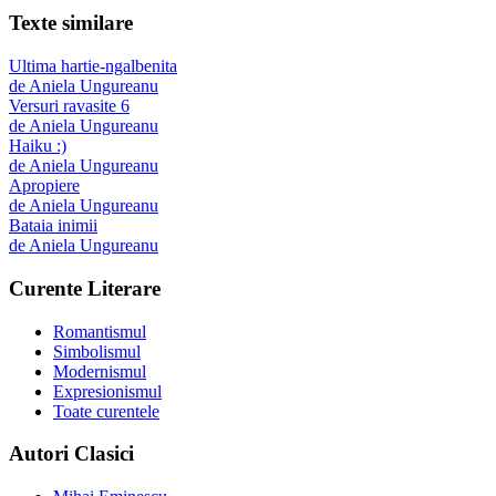
Texte similare
Ultima hartie-ngalbenita
de
Aniela Ungureanu
Versuri ravasite 6
de
Aniela Ungureanu
Haiku :)
de
Aniela Ungureanu
Apropiere
de
Aniela Ungureanu
Bataia inimii
de
Aniela Ungureanu
Curente Literare
Romantismul
Simbolismul
Modernismul
Expresionismul
Toate curentele
Autori Clasici