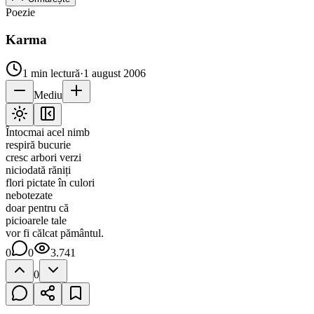
Poezie
Karma
1
min lectură
·
1 august 2006
Mediu
Întocmai acel nimb
respiră bucurie
cresc arbori verzi
niciodată răniți
flori pictate în culori
nebotezate
doar pentru că
picioarele tale
vor fi călcat pământul.
0
0
3.741
0