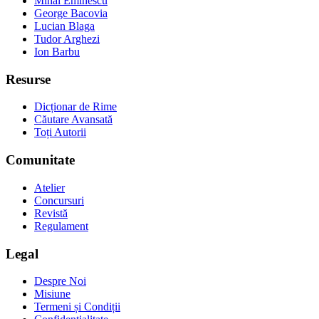
Mihai Eminescu
George Bacovia
Lucian Blaga
Tudor Arghezi
Ion Barbu
Resurse
Dicționar de Rime
Căutare Avansată
Toți Autorii
Comunitate
Atelier
Concursuri
Revistă
Regulament
Legal
Despre Noi
Misiune
Termeni și Condiții