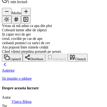
1
min lectură
Mediu
Vreau să mă adun ca apa din ploi
Coboară turme albe de zăpezi
Și capre reci de ger
cerul, coviltir pe car de ape
ciobanii pustnici cu sarici de cer
Am poposit între ruinele cetății
Când vântul pieptăna porumb pe șesuri.
Copiază
Distribuie
Salvează
Citează
Anterior
Să piaptăn o pădure
Despre aceasta lucrare
Autor
Vlaicu Bârna
Tip