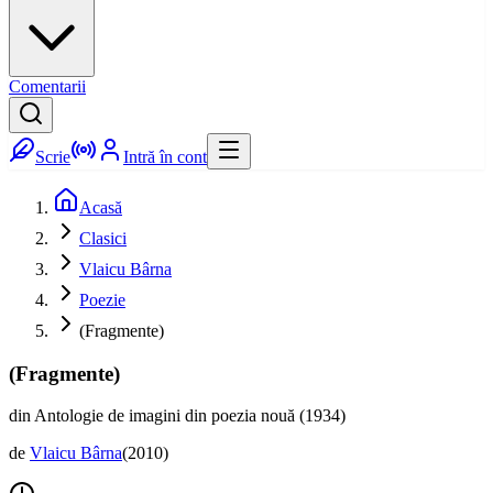
Comentarii
Scrie
Intră în cont
Acasă
Clasici
Vlaicu Bârna
Poezie
(Fragmente)
(Fragmente)
din Antologie de imagini din poezia nouă (1934)
de
Vlaicu Bârna
(
2010
)