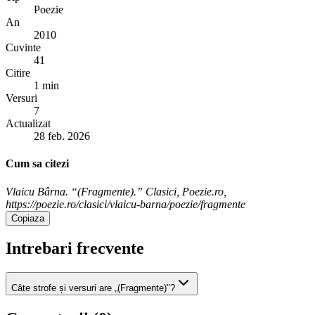
Poezie
An
2010
Cuvinte
41
Citire
1 min
Versuri
7
Actualizat
28 feb. 2026
Cum sa citezi
Vlaicu Bârna. “(Fragmente).” Clasici, Poezie.ro,
https://poezie.ro/clasici/vlaicu-barna/poezie/fragmente
Copiaza
Intrebari frecvente
Câte strofe și versuri are „(Fragmente)"?