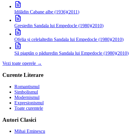
Idilă
din Cabane albe (1936)
(
2011
)
Gresie
din Sandala lui Empedocle (1980)
(
2010
)
Ofelia și celelalte
din Sandala lui Empedocle (1980)
(
2010
)
Să piaptăn o pădure
din Sandala lui Empedocle (1980)
(
2010
)
Vezi toate operele →
Curente Literare
Romantismul
Simbolismul
Modernismul
Expresionismul
Toate curentele
Autori Clasici
Mihai Eminescu