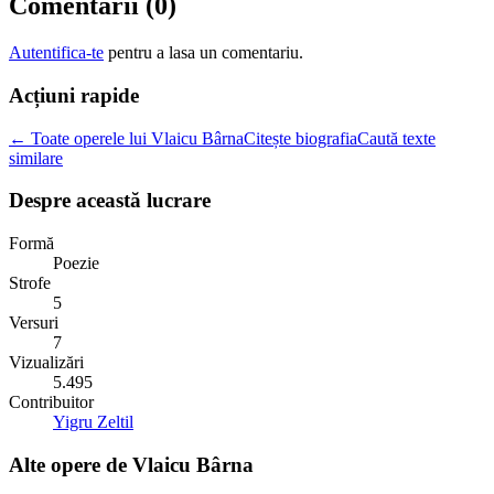
Comentarii (
0
)
Autentifica-te
pentru a lasa un comentariu.
Acțiuni rapide
← Toate operele lui Vlaicu Bârna
Citește biografia
Caută texte
similare
Despre această lucrare
Formă
Poezie
Strofe
5
Versuri
7
Vizualizări
5.495
Contribuitor
Yigru Zeltil
Alte opere de
Vlaicu Bârna