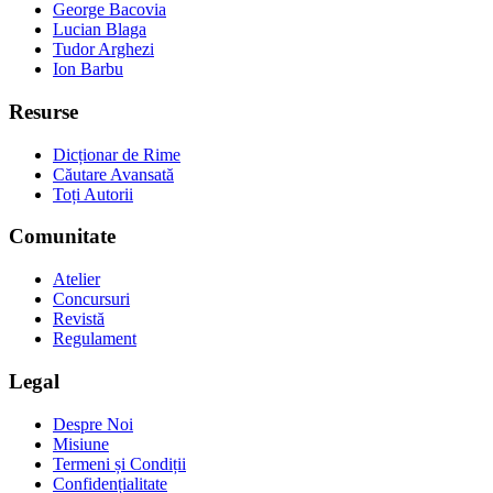
George Bacovia
Lucian Blaga
Tudor Arghezi
Ion Barbu
Resurse
Dicționar de Rime
Căutare Avansată
Toți Autorii
Comunitate
Atelier
Concursuri
Revistă
Regulament
Legal
Despre Noi
Misiune
Termeni și Condiții
Confidențialitate