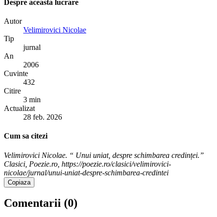
Despre aceasta lucrare
Autor
Velimirovici Nicolae
Tip
jurnal
An
2006
Cuvinte
432
Citire
3 min
Actualizat
28 feb. 2026
Cum sa citezi
Velimirovici Nicolae. “ Unui uniat, despre schimbarea credinței.”
Clasici, Poezie.ro, https://poezie.ro/clasici/velimirovici-
nicolae/jurnal/unui-uniat-despre-schimbarea-credintei
Copiaza
Comentarii (
0
)