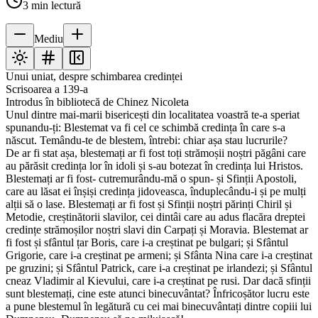
3
min lectură
Mediu
Unui uniat, despre schimbarea credinței
Scrisoarea a 139-a
Introdus în bibliotecă de Chinez Nicoleta
Unul dintre mai-marii bisericești din localitatea voastră te-a speriat
spunandu-ți: Blestemat va fi cel ce schimbă credința în care s-a
născut. Temându-te de blestem, întrebi: chiar așa stau lucrurile?
De ar fi stat așa, blestemați ar fi fost toți strămoșii noștri păgâni care
au părăsit credința lor în idoli și s-au botezat în credința lui Hristos.
Blestemați ar fi fost- cutremurându-mă o spun- și Sfinții Apostoli,
care au lăsat ei înșiși credința jidoveasca, înduplecându-i și pe mulți
alții să o lase. Blestemați ar fi fost și Sfinții noștri părinți Chiril și
Metodie, creștinătorii slavilor, cei dintâi care au adus flacăra dreptei
credințe strămoșilor noștri slavi din Carpați și Moravia. Blestemat ar
fi fost și sfântul țar Boris, care i-a creștinat pe bulgari; și Sfântul
Grigorie, care i-a creștinat pe armeni; și Sfânta Nina care i-a creștinat
pe gruzini; și Sfântul Patrick, care i-a creștinat pe irlandezi; și Sfântul
cneaz Vladimir al Kievului, care i-a creștinat pe rusi. Dar dacă sfinții
sunt blestemați, cine este atunci binecuvântat? Înfricoșător lucru este
a pune blestemul în legătură cu cei mai binecuvântați dintre copiii lui