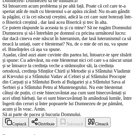
Dumnezeu- Dumnezeu să ne miluiască!
Să întoarcem acum problema și pe altă față. Poate că cel care te-a
speriat atât de mult cu blestemul s-ar apăra zicând: Nu m-am gândit
la păgâni, ci la cei născuți creștini, adică la cei care sunt botezați într-
o Biserică creștină , dar lasă acea Biserică și trec în alta.
Ce putem răspunde la aceasta tu și cu mine? Să ne rugăm Domnului
Dumnezeu și să-l întrebăm pe domnul cu pricina următorul lucru:
dar dacă cineva este născut în luteranism, dar lasă luteranismul ca să
treacă la uniați, oare e blestemat? Nu, de o mie de ori nu, va spune
el. Bineînțeles că așa va spune.
Așadar, când auzi atare cuvinte din partea lui, întoarce-te spre răsărit
și spune: Cu adevărat, nu este blestemat nici cel care s-a născut uniat
și se întoarce la credința veche a strămoșilor săi, la credința
ortodoxă, credința Sfinților Chiril și Metodie și a Sfântului Vladimir
al Kievului și a Sfântului Vatlav al Cehiei și al Sfântului Procopie
din Carpați și a Sfântului Boris al Bulgariei și a Sfântului Sava al
Serbiei și a Sfântului Petru al Muntenegrului. Nu este blestemat
câtuși de puțin, ci este binecuvântat așa cum sunt binecuvântați și
acei sfinți bărbați. Iar ei sunt binecuvântați în amândouă lumile, între
îngerii din ceruri și între popoarele lui Dumnezeu de pe pământ,
acum și în veac. Amin.
Să ai parte de pacea și bucuria Domnului.
Copiază
Distribuie
Salvează
Citează