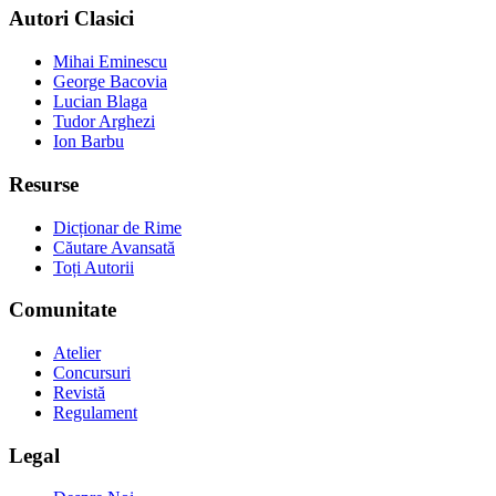
Autori Clasici
Mihai Eminescu
George Bacovia
Lucian Blaga
Tudor Arghezi
Ion Barbu
Resurse
Dicționar de Rime
Căutare Avansată
Toți Autorii
Comunitate
Atelier
Concursuri
Revistă
Regulament
Legal