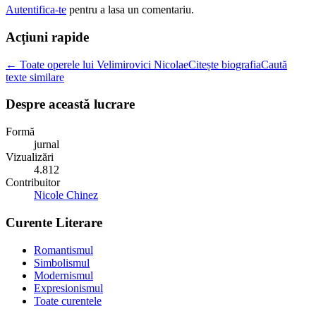
Autentifica-te
pentru a lasa un comentariu.
Acțiuni rapide
← Toate operele lui Velimirovici Nicolae
Citește biografia
Caută
texte similare
Despre această lucrare
Formă
jurnal
Vizualizări
4.812
Contribuitor
Nicole Chinez
Curente Literare
Romantismul
Simbolismul
Modernismul
Expresionismul
Toate curentele