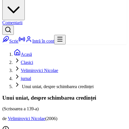
Comentarii
Scrie
Intră în cont
Acasă
Clasici
Velimirovici Nicolae
jurnal
Unui uniat, despre schimbarea credinței
Unui uniat, despre schimbarea credinței
(Scrisoarea a 139-a)
de
Velimirovici Nicolae
(
2006
)