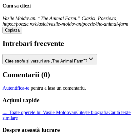
Cum sa citezi
Vasile Moldovan. “The Animal Farm.” Clasici, Poezie.ro,
https://poezie.ro/clasici/vasile-moldovan/poezie/the-animal-farm
Copiaza
Intrebari frecvente
Câte strofe și versuri are „The Animal Farm"?
Comentarii (
0
)
Autentifica-te
pentru a lasa un comentariu.
Acțiuni rapide
← Toate operele lui Vasile Moldovan
Citește biografia
Caută texte
similare
Despre această lucrare