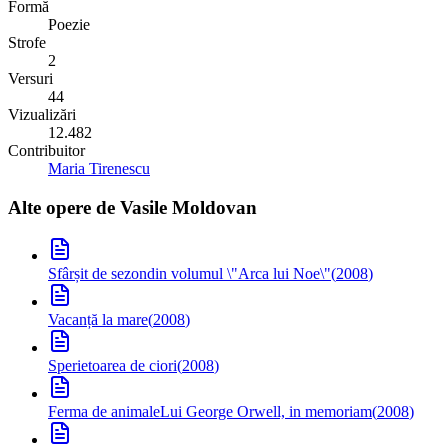
Formă
Poezie
Strofe
2
Versuri
44
Vizualizări
12.482
Contribuitor
Maria Tirenescu
Alte opere de
Vasile Moldovan
Sfârșit de sezon
din volumul \"Arca lui Noe\"
(
2008
)
Vacanță la mare
(
2008
)
Sperietoarea de ciori
(
2008
)
Ferma de animale
Lui George Orwell, in memoriam
(
2008
)