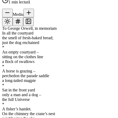
1
min lectură
Mediu
To George Orwell, in memoriam
In all the courtyard
the smell of fresh-baked bread;
just the dog enchained
*
An empty courtyard –
sitting on the clothes line
a flock of swallows
*
A horse is grazing –
perchedon the parade saddle
a long-tailed magpie
*
Sat in the front yard
only a man and a dog –
the full Universe
*
A fisher’s hamlet.
On the chimney the crane’s nest