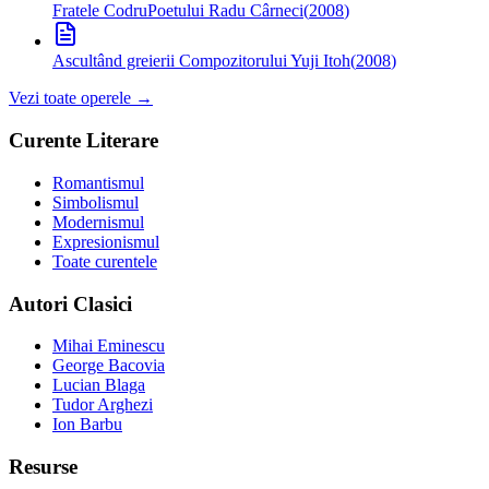
Fratele Codru
Poetului Radu Cârneci
(
2008
)
Ascultând greierii
Compozitorului Yuji Itoh
(
2008
)
Vezi toate operele →
Curente Literare
Romantismul
Simbolismul
Modernismul
Expresionismul
Toate curentele
Autori Clasici
Mihai Eminescu
George Bacovia
Lucian Blaga
Tudor Arghezi
Ion Barbu
Resurse