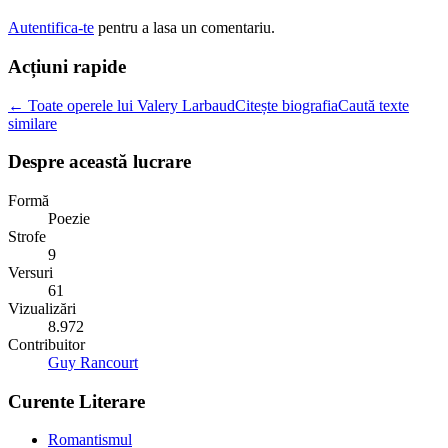
Autentifica-te
pentru a lasa un comentariu.
Acțiuni rapide
← Toate operele lui Valery Larbaud
Citește biografia
Caută texte
similare
Despre această lucrare
Formă
Poezie
Strofe
9
Versuri
61
Vizualizări
8.972
Contribuitor
Guy Rancourt
Curente Literare
Romantismul