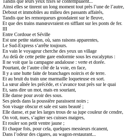
Tandis que leurs yeux fixes se contemplaient...
Ainsi elles se tinrent un long moment tout près l’une de l’autre,
Debout et immobiles au milieu des passants affairés,
Tandis que les remorqueurs grondaient sur le fleuve,
Et que des trains manœuvraient en sifflant sur les ponts de fer.
III
Entre Cordoue et Séville
Est une petite station, où, sans raisons apparentes,
Le Sud-Express s’arrête toujours.
En vain le voyageur cherche des yeux un village
Au delà de cette petite gare endormie sous les eucalyptus :
Il ne voit que la campagne andalouse : verte et dorée.
Pourtant, de l’autre côté de la voie, en face,
Il y a une hutte faite de branchages noircis et de terre.
Et au bruit du train une marmaille loqueteuse en sort.
La sœur aînée les précède, et s’avance tout près sur le quai
Et, sans dire un mot, mais en souriant,
Elle danse pour avoir des sous.
Ses pieds dans la poussière paraissent noirs ;
Son visage obscur et sale est sans beauté ;
Elle danse, et par les larges trous de sa jupe couleur de cendre,
On voit, nues, s’agiter ses cuisses maigres,
Et rouler son petit ventre jaune ;
Et chaque fois, pour cela, quelques messieurs ricanent,
Dans l’odeur des cigares, au wagon-restaurant...