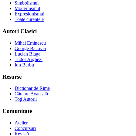
Simbolismul
Modernismul
Expresionismul
Toate curentele
Autori Clasici
Mihai Eminescu
George Bacovia
Lucian Blaga
Tudor Arghezi
Ion Barbu
Resurse
Dicționar de Rime
Căutare Avansată
Toți Autorii
Comunitate
Atelier
Concursuri
Revistă