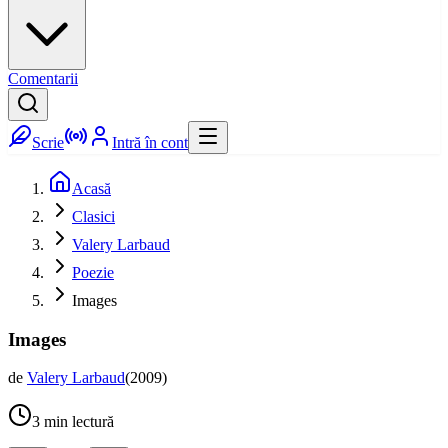
Comentarii
Scrie
Intră în cont
Acasă
Clasici
Valery Larbaud
Poezie
Images
Images
de
Valery Larbaud
(
2009
)
3
min lectură