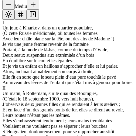
Mediu
I
Un jour, à Kharkov, dans un quartier populaire,
(Ô cette Russie méridionale, où toutes les femmes
Avec leur châle blanc sur la tête, ont des airs de Madone !)
Je vis une jeune femme revenir de la fontaine
Portant, à la mode de là-bas, comme du temps d’Ovide,
Deux seaux suspendus aux extrémités d’un bois
En équilibre sur le cou et les épaules.
Et je vis un enfant en haillons s’approcher d’elle et lui parler.
Alors, inclinant aimablement son corps à droite,
Elle fit en sorte que le seau plein d’eau pure touchât le pavé
Au niveau des lèvres de l’enfant qui s’était mis à genoux pour boire.
II
Un matin, à Rotterdam, sur le quai des Boompjes,
(C’était le 18 septembre 1900, vers huit heures),
J’observais deux jeunes filles qui se rendaient à leurs ateliers ;
Et en face d’un des grands ponts de fer, elles se dirent au revoir,
Leurs routes n’étant pas les mêmes.
Elles s’embrassèrent tendrement ; leurs mains tremblantes
Voulaient et ne voulaient pas se séparer ; leurs bouches
S’éloignaient douloureusement pour se rapprocher aussitôt