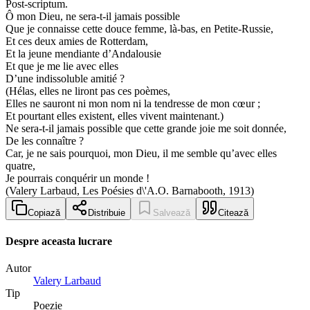
Post-scriptum.
Ô mon Dieu, ne sera-t-il jamais possible
Que je connaisse cette douce femme, là-bas, en Petite-Russie,
Et ces deux amies de Rotterdam,
Et la jeune mendiante d’Andalousie
Et que je me lie avec elles
D’une indissoluble amitié ?
(Hélas, elles ne liront pas ces poèmes,
Elles ne sauront ni mon nom ni la tendresse de mon cœur ;
Et pourtant elles existent, elles vivent maintenant.)
Ne sera-t-il jamais possible que cette grande joie me soit donnée,
De les connaître ?
Car, je ne sais pourquoi, mon Dieu, il me semble qu’avec elles
quatre,
Je pourrais conquérir un monde !
(Valery Larbaud, Les Poésies d\'A.O. Barnabooth, 1913)
Copiază
Distribuie
Salvează
Citează
Despre aceasta lucrare
Autor
Valery Larbaud
Tip
Poezie