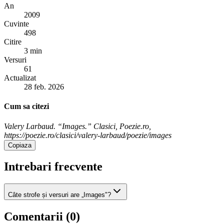
An
2009
Cuvinte
498
Citire
3 min
Versuri
61
Actualizat
28 feb. 2026
Cum sa citezi
Valery Larbaud. “Images.” Clasici, Poezie.ro,
https://poezie.ro/clasici/valery-larbaud/poezie/images
Copiaza
Intrebari frecvente
Câte strofe și versuri are „Images"?
Comentarii (
0
)