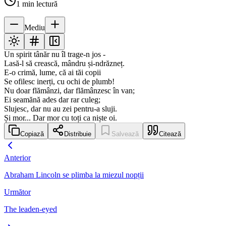
1
min lectură
Mediu
Un spirit tânăr nu îl trage-n jos -
Lasă-l să crească, mândru și-ndrăzneț.
E-o crimă, lume, că ai tăi copii
Se ofilesc inerți, cu ochi de plumb!
Nu doar flămânzi, dar flămânzesc în van;
Ei seamănă ades dar rar culeg;
Slujesc, dar nu au zei pentru-a sluji.
Și mor... Dar mor cu toți ca niște oi.
Copiază
Distribuie
Salvează
Citează
Anterior
Abraham Lincoln se plimba la miezul nopții
Următor
The leaden-eyed