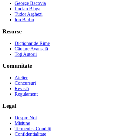
George Bacovia
Lucian Blaga
Tudor Arghezi
Ion Barbu
Resurse
Dicționar de Rime
Căutare Avansată
Toți Autorii
Comunitate
Atelier
Concursuri
Revistă
Regulament
Legal
Despre Noi
Misiune
Termeni și Condiții
Confidențialitate