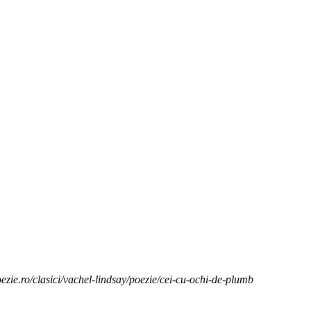
oezie.ro/clasici/vachel-lindsay/poezie/cei-cu-ochi-de-plumb