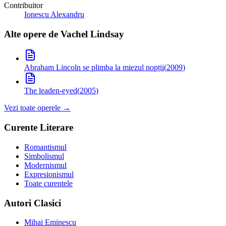
Contribuitor
Ionescu Alexandru
Alte opere de
Vachel Lindsay
Abraham Lincoln se plimba la miezul nopții
(
2009
)
The leaden-eyed
(
2005
)
Vezi toate operele →
Curente Literare
Romantismul
Simbolismul
Modernismul
Expresionismul
Toate curentele
Autori Clasici
Mihai Eminescu