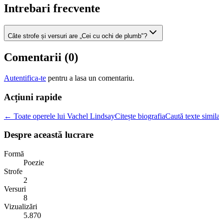
Intrebari frecvente
Câte strofe și versuri are „Cei cu ochi de plumb"?
Comentarii (
0
)
Autentifica-te
pentru a lasa un comentariu.
Acțiuni rapide
← Toate operele lui Vachel Lindsay
Citește biografia
Caută texte simil
Despre această lucrare
Formă
Poezie
Strofe
2
Versuri
8
Vizualizări
5.870