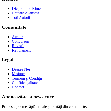
Dicționar de Rime
Căutare Avansată
Toți Autorii
Comunitate
Atelier
Concursuri
Revistă
Regulament
Legal
Despre Noi
Misiune
Termeni și Condiții
Confidențialitate
Contact
Abonează-te la newsletter
Primește poeme săptămânale și noutăți din comunitate.