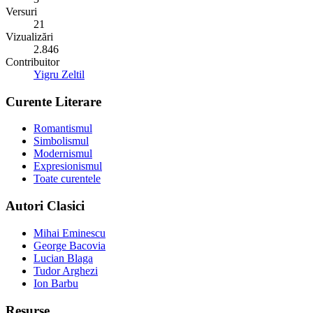
Versuri
21
Vizualizări
2.846
Contribuitor
Yigru Zeltil
Curente Literare
Romantismul
Simbolismul
Modernismul
Expresionismul
Toate curentele
Autori Clasici
Mihai Eminescu
George Bacovia
Lucian Blaga
Tudor Arghezi
Ion Barbu
Resurse