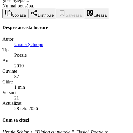
Și ea aștepta...
Nu mai pot săpa.
Copiază
Distribuie
Salvează
Citează
Despre aceasta lucrare
Autor
Ursula Șchiopu
Tip
Poezie
An
2010
Cuvinte
87
Citire
1 min
Versuri
21
Actualizat
28 feb. 2026
Cum sa citezi
Ursula Șchiopu. “Dialog cu pietrele.” Clasici, Poezie.ro,