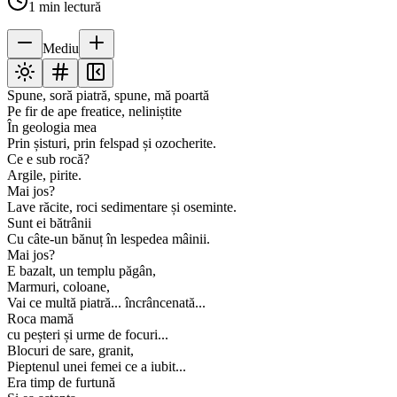
1
min lectură
Mediu
Spune, soră piatră, spune, mă poartă
Pe fir de ape freatice, neliniștite
În geologia mea
Prin șisturi, prin felspad și ozocherite.
Ce e sub rocă?
Argile, pirite.
Mai jos?
Lave răcite, roci sedimentare și oseminte.
Sunt ei bătrânii
Cu câte-un bănuț în lespedea mâinii.
Mai jos?
E bazalt, un templu păgân,
Marmuri, coloane,
Vai ce multă piatră... încrâncenată...
Roca mamă
cu peșteri și urme de focuri...
Blocuri de sare, granit,
Pieptenul unei femei ce a iubit...
Era timp de furtună