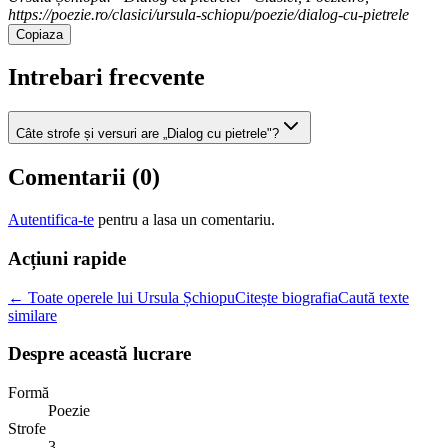
https://poezie.ro/clasici/ursula-schiopu/poezie/dialog-cu-pietrele
Copiaza
Intrebari frecvente
Câte strofe și versuri are „Dialog cu pietrele"?
Comentarii (
0
)
Autentifica-te
pentru a lasa un comentariu.
Acțiuni rapide
← Toate operele lui Ursula Șchiopu
Citește biografia
Caută texte
similare
Despre această lucrare
Formă
Poezie
Strofe
3