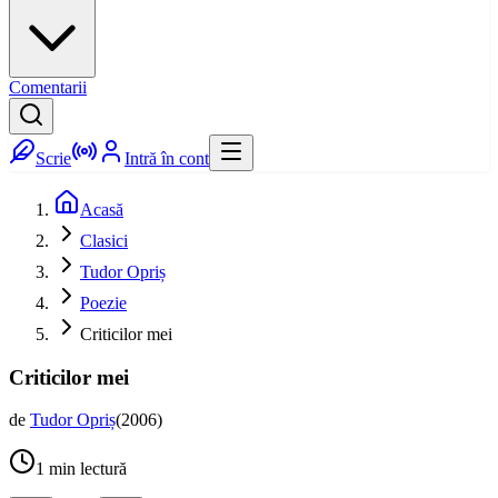
Comentarii
Scrie
Intră în cont
Acasă
Clasici
Tudor Opriș
Poezie
Criticilor mei
Criticilor mei
de
Tudor Opriș
(
2006
)
1
min lectură