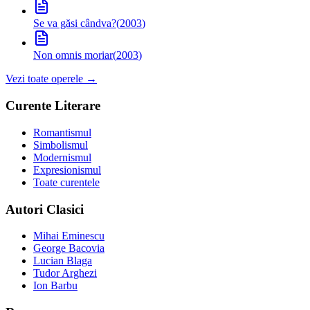
Se va găsi cândva?
(
2003
)
Non omnis moriar
(
2003
)
Vezi toate operele →
Curente Literare
Romantismul
Simbolismul
Modernismul
Expresionismul
Toate curentele
Autori Clasici
Mihai Eminescu
George Bacovia
Lucian Blaga
Tudor Arghezi
Ion Barbu