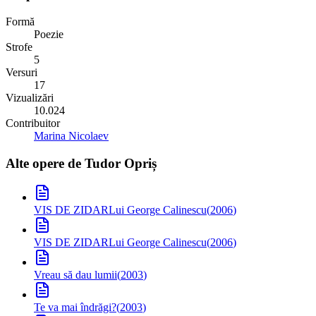
Formă
Poezie
Strofe
5
Versuri
17
Vizualizări
10.024
Contribuitor
Marina Nicolaev
Alte opere de
Tudor Opriș
VIS DE ZIDAR
Lui George Calinescu
(
2006
)
VIS DE ZIDAR
Lui George Calinescu
(
2006
)
Vreau să dau lumii
(
2003
)
Te va mai îndrăgi?
(
2003
)