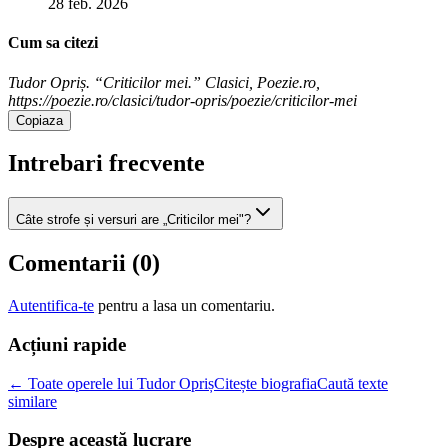
28 feb. 2026
Cum sa citezi
Tudor Opriș. “Criticilor mei.” Clasici, Poezie.ro,
https://poezie.ro/clasici/tudor-opris/poezie/criticilor-mei
Copiaza
Intrebari frecvente
Câte strofe și versuri are „Criticilor mei"?
Comentarii (
0
)
Autentifica-te
pentru a lasa un comentariu.
Acțiuni rapide
← Toate operele lui Tudor Opriș
Citește biografia
Caută texte
similare
Despre această lucrare