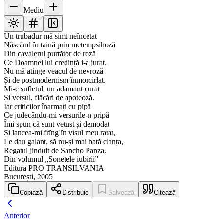
Mediu
Un trubadur mă simt neîncetat
Născând în taină prin metempsihoză
Din cavalerul purtător de roză
Ce Doamnei lui credință i-a jurat.
Nu mă atinge veacul de nevroză
Și de postmodernism înmorcirlat.
Mi-e sufletul, un adamant curat
Și versul, flăcări de apoteoză.
Iar criticilor înarmați cu pipă
Ce judecându-mi versurile-n pripă
Îmi spun că sunt vetust și demodat
Și lancea-mi frîng în visul meu ratat,
Le dau galant, să nu-și mai bată clanța,
Regatul jinduit de Sancho Panza.
Din volumul „Sonetele iubirii”
Editura PRO TRANSILVANIA
București, 2005
Copiază
Distribuie
Salvează
Citează
Anterior