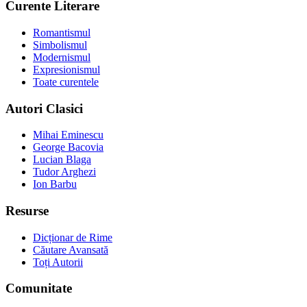
Curente Literare
Romantismul
Simbolismul
Modernismul
Expresionismul
Toate curentele
Autori Clasici
Mihai Eminescu
George Bacovia
Lucian Blaga
Tudor Arghezi
Ion Barbu
Resurse
Dicționar de Rime
Căutare Avansată
Toți Autorii
Comunitate