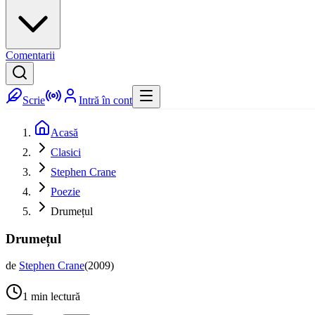
Comentarii
Scrie
Intră în cont
Acasă
Clasici
Stephen Crane
Poezie
Drumețul
Drumețul
de
Stephen Crane
(
2009
)
1
min lectură