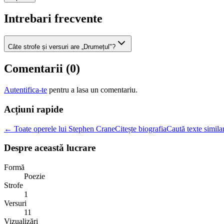
Intrebari frecvente
Câte strofe și versuri are „Drumețul"?
Comentarii (
0
)
Autentifica-te
pentru a lasa un comentariu.
Acțiuni rapide
← Toate operele lui Stephen Crane
Citește biografia
Caută texte simila
Despre această lucrare
Formă
Poezie
Strofe
1
Versuri
11
Vizualizări