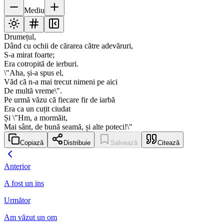
Mediu
Drumețul,
Dând cu ochii de cărarea către adevăruri,
S-a mirat foarte;
Era cotropită de ierburi.
\"Aha, și-a spus el,
Văd că n-a mai trecut nimeni pe aici
De multă vreme\".
Pe urmă văzu că fiecare fir de iarbă
Era ca un cuțit ciudat
Și \"Hm, a mormăit,
Mai sânt, de bună seamă, și alte poteci!\"
Copiază
Distribuie
Salvează
Citează
Anterior
A fost un ins
Următor
Am văzut un om