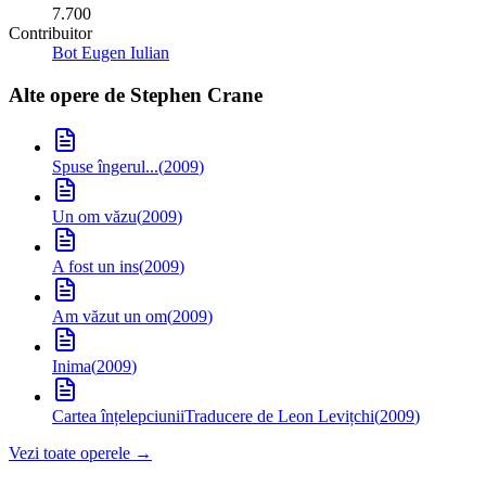
7.700
Contribuitor
Bot Eugen Iulian
Alte opere de
Stephen Crane
Spuse îngerul...
(
2009
)
Un om văzu
(
2009
)
A fost un ins
(
2009
)
Am văzut un om
(
2009
)
Inima
(
2009
)
Cartea înțelepciunii
Traducere de Leon Levițchi
(
2009
)
Vezi toate operele →