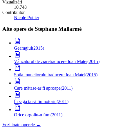
Vizualizări
10.748
Contribuitor
Nicole Pottier
Alte opere de
Stéphane Mallarmé
Geamgiul
(
2015
)
Vânzătorul de ziare
traducere Ioan Matei
(
2015
)
Soția muncitorului
traducere Ioan Matei
(
2015
)
Care mătase-ar fi aproape
(
2011
)
În saga ta să fiu notoriu
(
2011
)
Orice orgoliu-n fum
(
2011
)
Vezi toate operele →