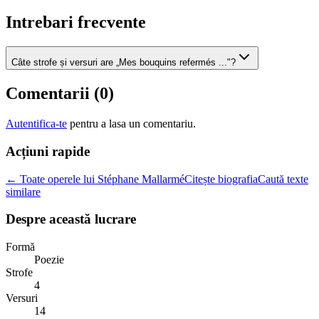
Intrebari frecvente
Câte strofe și versuri are „Mes bouquins refermés ..."?
Comentarii (
0
)
Autentifica-te
pentru a lasa un comentariu.
Acțiuni rapide
← Toate operele lui Stéphane Mallarmé
Citește biografia
Caută texte
similare
Despre această lucrare
Formă
Poezie
Strofe
4
Versuri
14