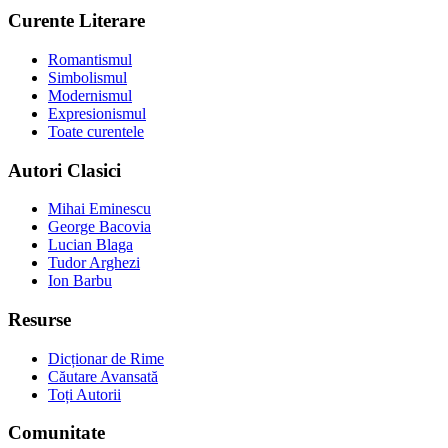
Curente Literare
Romantismul
Simbolismul
Modernismul
Expresionismul
Toate curentele
Autori Clasici
Mihai Eminescu
George Bacovia
Lucian Blaga
Tudor Arghezi
Ion Barbu
Resurse
Dicționar de Rime
Căutare Avansată
Toți Autorii
Comunitate