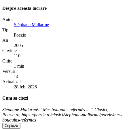
Despre aceasta lucrare
Autor
Stéphane Mallarmé
Tip
Poezie
An
2005
Cuvinte
110
Citire
1 min
Versuri
14
Actualizat
28 feb. 2026
Cum sa citezi
Stéphane Mallarmé. “Mes bouquins refermés ....” Clasici,
Poezie.ro, https://poezie.ro/clasici/stephane-mallarme/poezie/mes-
bouquins-refermes
Copiaza