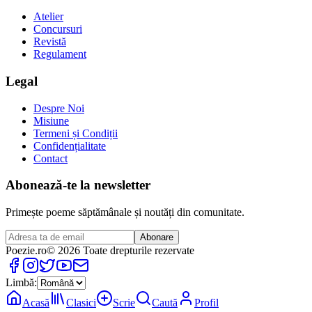
Atelier
Concursuri
Revistă
Regulament
Legal
Despre Noi
Misiune
Termeni și Condiții
Confidențialitate
Contact
Abonează-te la newsletter
Primește poeme săptămânale și noutăți din comunitate.
Abonare
Poezie
.ro
© 2026 Toate drepturile rezervate
Limbă:
Acasă
Clasici
Scrie
Caută
Profil