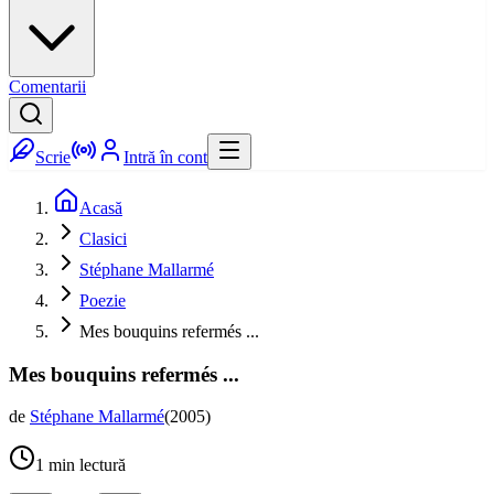
Comentarii
Scrie
Intră în cont
Acasă
Clasici
Stéphane Mallarmé
Poezie
Mes bouquins refermés ...
Mes bouquins refermés ...
de
Stéphane Mallarmé
(
2005
)
1
min lectură