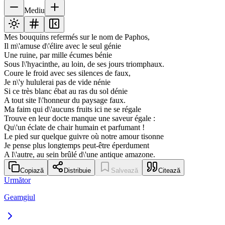
Mediu
Mes bouquins refermés sur le nom de Paphos,
Il m\'amuse d\'élire avec le seul génie
Une ruine, par mille écumes bénie
Sous l\'hyacinthe, au loin, de ses jours triomphaux.
Coure le froid avec ses silences de faux,
Je n\'y hululerai pas de vide nénie
Si ce très blanc ébat au ras du sol dénie
A tout site l\'honneur du paysage faux.
Ma faim qui d\'aucuns fruits ici ne se régale
Trouve en leur docte manque une saveur égale :
Qu\'un éclate de chair humain et parfumant !
Le pied sur quelque guivre où notre amour tisonne
Je pense plus longtemps peut-être éperdument
A l\'autre, au sein brûlé d\'une antique amazone.
Copiază
Distribuie
Salvează
Citează
Următor
Geamgiul