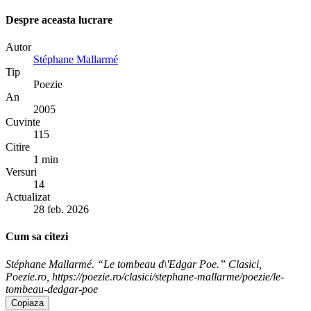
Despre aceasta lucrare
Autor
Stéphane Mallarmé
Tip
Poezie
An
2005
Cuvinte
115
Citire
1 min
Versuri
14
Actualizat
28 feb. 2026
Cum sa citezi
Stéphane Mallarmé. “Le tombeau d\'Edgar Poe.” Clasici,
Poezie.ro, https://poezie.ro/clasici/stephane-mallarme/poezie/le-
tombeau-dedgar-poe
Copiaza