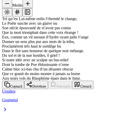
Mediu
Tel qu\'en Lui-même enfin l\'éternité le change,
Le Poète suscite avec un glaive nu
Son siècle épouvanté de n\'avoir pas connu
Que la mort triomphait dans cette voix étrange !
Eux, comme un vil sursaut d\'hydre oyant jadis l\'ange
Donner un sens plus pur aux mots de la tribu,
Proclamèrent très haut le sortilège bu
Dans le flot sans honneur de quelque noir mélange.
Du sol et de la nue hostiles, ô grief !
Si notre idée avec ne sculpte un bas-relief
Dont la tombe de Poe éblouissante s\'orne
Calme bloc ici-bas chu d\'un désastre obscur
Que ce granit du moins montre à jamais sa borne
Aux noirs vols du Blasphème épars dans le futur.
Copiază
Distribuie
Salvează
Citează
Următor
Geamgiul