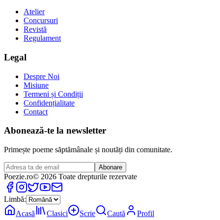
Atelier
Concursuri
Revistă
Regulament
Legal
Despre Noi
Misiune
Termeni și Condiții
Confidențialitate
Contact
Abonează-te la newsletter
Primește poeme săptămânale și noutăți din comunitate.
Abonare
Poezie
.ro
© 2026 Toate drepturile rezervate
Limbă:
Acasă
Clasici
Scrie
Caută
Profil