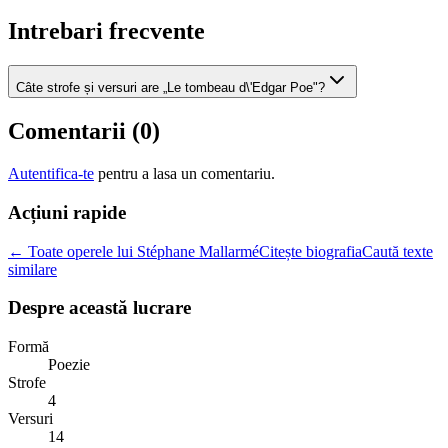
Intrebari frecvente
Câte strofe și versuri are „Le tombeau d\'Edgar Poe"?
Comentarii (
0
)
Autentifica-te
pentru a lasa un comentariu.
Acțiuni rapide
← Toate operele lui Stéphane Mallarmé
Citește biografia
Caută texte
similare
Despre această lucrare
Formă
Poezie
Strofe
4
Versuri
14