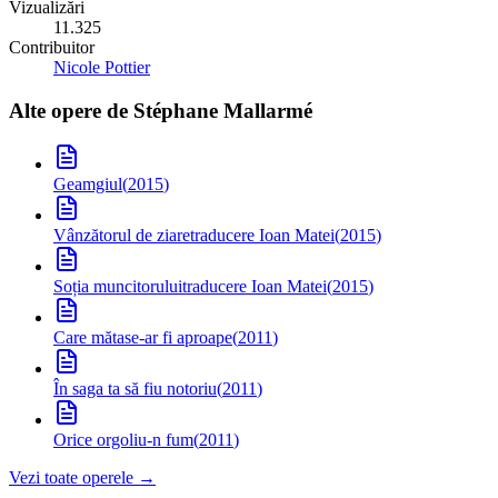
Vizualizări
11.325
Contribuitor
Nicole Pottier
Alte opere de
Stéphane Mallarmé
Geamgiul
(
2015
)
Vânzătorul de ziare
traducere Ioan Matei
(
2015
)
Soția muncitorului
traducere Ioan Matei
(
2015
)
Care mătase-ar fi aproape
(
2011
)
În saga ta să fiu notoriu
(
2011
)
Orice orgoliu-n fum
(
2011
)
Vezi toate operele →