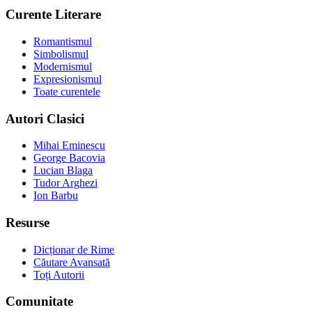
Curente Literare
Romantismul
Simbolismul
Modernismul
Expresionismul
Toate curentele
Autori Clasici
Mihai Eminescu
George Bacovia
Lucian Blaga
Tudor Arghezi
Ion Barbu
Resurse
Dicționar de Rime
Căutare Avansată
Toți Autorii
Comunitate