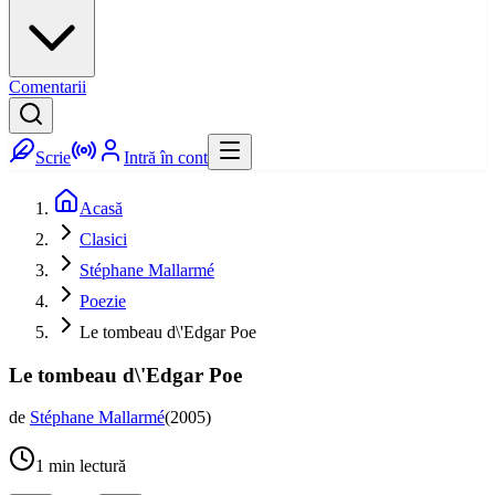
Comentarii
Scrie
Intră în cont
Acasă
Clasici
Stéphane Mallarmé
Poezie
Le tombeau d\'Edgar Poe
Le tombeau d\'Edgar Poe
de
Stéphane Mallarmé
(
2005
)
1
min lectură