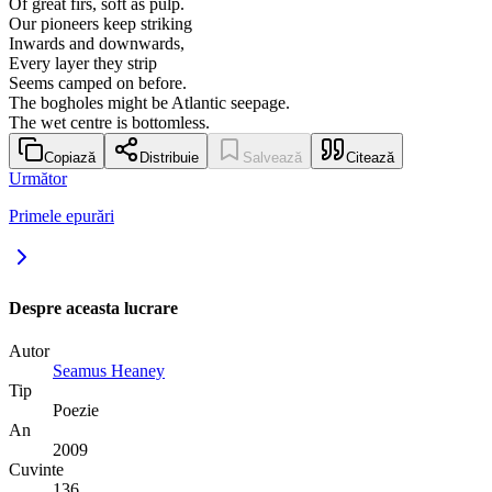
Of great firs, soft as pulp.
Our pioneers keep striking
Inwards and downwards,
Every layer they strip
Seems camped on before.
The bogholes might be Atlantic seepage.
The wet centre is bottomless.
Copiază
Distribuie
Salvează
Citează
Următor
Primele epurări
Despre aceasta lucrare
Autor
Seamus Heaney
Tip
Poezie
An
2009
Cuvinte
136