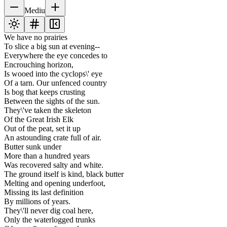
Mediu
We have no prairies
To slice a big sun at evening--
Everywhere the eye concedes to
Encrouching horizon,
Is wooed into the cyclops\' eye
Of a tarn. Our unfenced country
Is bog that keeps crusting
Between the sights of the sun.
They\'ve taken the skeleton
Of the Great Irish Elk
Out of the peat, set it up
An astounding crate full of air.
Butter sunk under
More than a hundred years
Was recovered salty and white.
The ground itself is kind, black butter
Melting and opening underfoot,
Missing its last definition
By millions of years.
They\'ll never dig coal here,
Only the waterlogged trunks