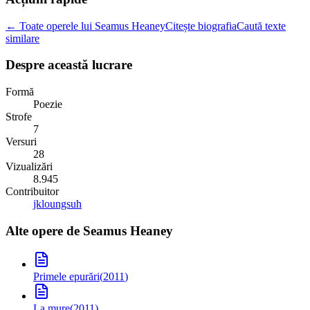
← Toate operele lui Seamus Heaney
Citește biografia
Caută texte
similare
Despre această lucrare
Formă
Poezie
Strofe
7
Versuri
28
Vizualizări
8.945
Contribuitor
jkloungsuh
Alte opere de
Seamus Heaney
Primele epurări
(
2011
)
La mure
(
2011
)