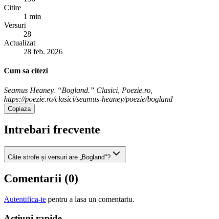
Citire
1 min
Versuri
28
Actualizat
28 feb. 2026
Cum sa citezi
Seamus Heaney. “Bogland.” Clasici, Poezie.ro,
https://poezie.ro/clasici/seamus-heaney/poezie/bogland
Copiaza
Intrebari frecvente
Câte strofe și versuri are „Bogland"?
Comentarii (
0
)
Autentifica-te
pentru a lasa un comentariu.
Acțiuni rapide