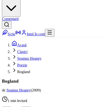
Comentarii
Scrie
Intră în cont
Acasă
Clasici
Seamus Heaney
Poezie
Bogland
Bogland
de
Seamus Heaney
(
2009
)
1
min lectură