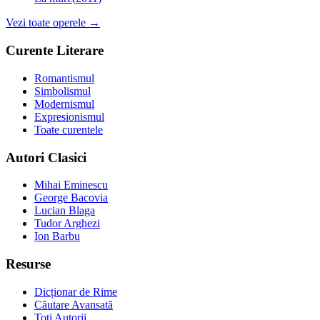
Vezi toate operele →
Curente Literare
Romantismul
Simbolismul
Modernismul
Expresionismul
Toate curentele
Autori Clasici
Mihai Eminescu
George Bacovia
Lucian Blaga
Tudor Arghezi
Ion Barbu
Resurse
Dicționar de Rime
Căutare Avansată
Toți Autorii