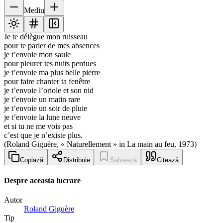
Mediu
Je te délègue mon ruisseau
pour te parler de mes absences
je t’envoie mon saule
pour pleurer tes nuits perdues
je t’envoie ma plus belle pierre
pour faire chanter ta fenêtre
je t’envoie l’oriole et son nid
je t’envoie un matin rare
je t’envoie un soir de pluie
je t’envoie la lune neuve
et si tu ne me vois pas
c’est que je n’existe plus.
(Roland Giguère, « Naturellement » in La main au feu, 1973)
Copiază
Distribuie
Salvează
Citează
Despre aceasta lucrare
Autor
Roland Giguère
Tip