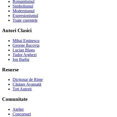
Romantismul
Simbolismul
Modernismul
Expresionismul
Toate curentele
Autori Clasici
Mihai Eminescu
George Bacovia
Lucian Blaga
Tudor Arghezi
Ion Barbu
Resurse
Dicționar de Rime
Căutare Avansată
Toți Autorii
Comunitate
Atelier
Concursuri