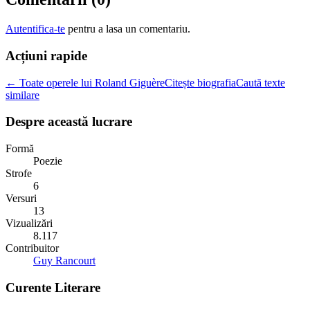
Autentifica-te
pentru a lasa un comentariu.
Acțiuni rapide
← Toate operele lui Roland Giguère
Citește biografia
Caută texte
similare
Despre această lucrare
Formă
Poezie
Strofe
6
Versuri
13
Vizualizări
8.117
Contribuitor
Guy Rancourt
Curente Literare