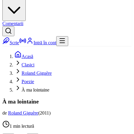
Comentarii
Scrie
Intră în cont
Acasă
Clasici
Roland Giguère
Poezie
À ma lointaine
À ma lointaine
de
Roland Giguère
(
2011
)
1
min lectură