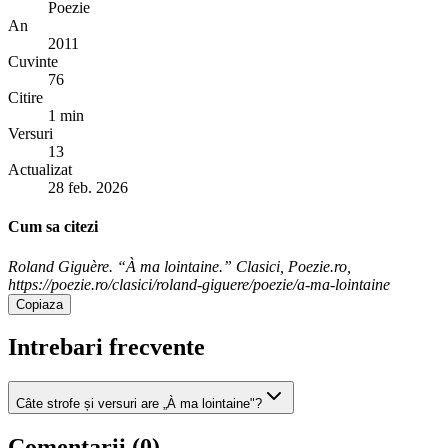
Poezie
An
2011
Cuvinte
76
Citire
1 min
Versuri
13
Actualizat
28 feb. 2026
Cum sa citezi
Roland Giguère. “À ma lointaine.” Clasici, Poezie.ro,
https://poezie.ro/clasici/roland-giguere/poezie/a-ma-lointaine
Copiaza
Intrebari frecvente
Câte strofe și versuri are „À ma lointaine"?
Comentarii (
0
)