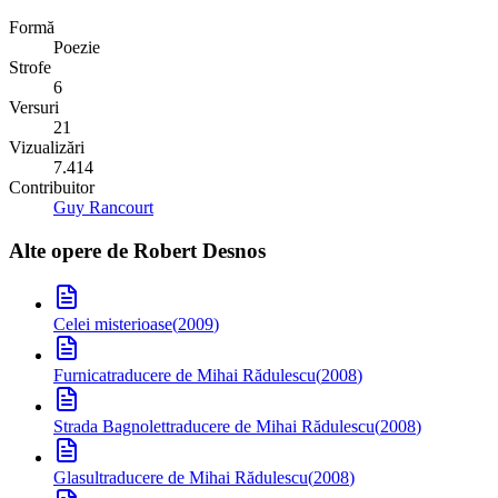
Formă
Poezie
Strofe
6
Versuri
21
Vizualizări
7.414
Contribuitor
Guy Rancourt
Alte opere de
Robert Desnos
Celei misterioase
(
2009
)
Furnica
traducere de Mihai Rădulescu
(
2008
)
Strada Bagnolet
traducere de Mihai Rădulescu
(
2008
)
Glasul
traducere de Mihai Rădulescu
(
2008
)