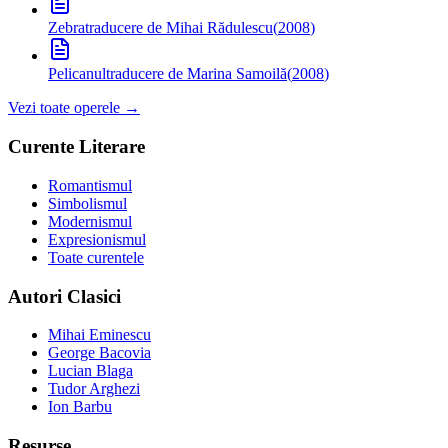
Zebra
traducere de Mihai Rădulescu
(
2008
)
Pelicanul
traducere de Marina Samoilă
(
2008
)
Vezi toate operele →
Curente Literare
Romantismul
Simbolismul
Modernismul
Expresionismul
Toate curentele
Autori Clasici
Mihai Eminescu
George Bacovia
Lucian Blaga
Tudor Arghezi
Ion Barbu
Resurse