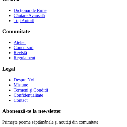
Dicționar de Rime
Căutare Avansată
Toți Autorii
Comunitate
Atelier
Concursuri
Revistă
Regulament
Legal
Despre Noi
Misiune
Termeni și Condiții
Confidențialitate
Contact
Abonează-te la newsletter
Primește poeme săptămânale și noutăți din comunitate.