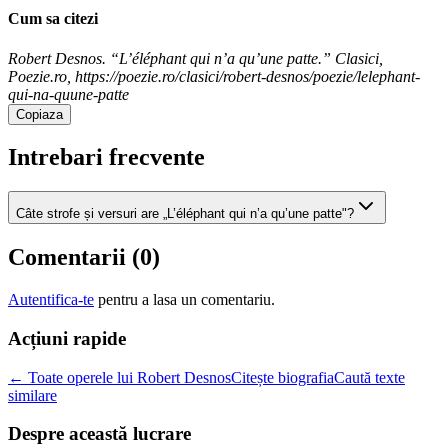
Cum sa citezi
Robert Desnos. “L’éléphant qui n’a qu’une patte.” Clasici,
Poezie.ro, https://poezie.ro/clasici/robert-desnos/poezie/lelephant-
qui-na-quune-patte
Copiaza
Intrebari frecvente
Câte strofe și versuri are „L’éléphant qui n’a qu’une patte"?
Comentarii (
0
)
Autentifica-te
pentru a lasa un comentariu.
Acțiuni rapide
← Toate operele lui Robert Desnos
Citește biografia
Caută texte
similare
Despre această lucrare