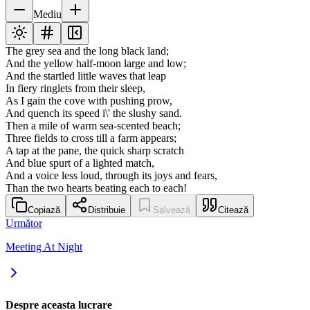
Mediu
The grey sea and the long black land;
And the yellow half-moon large and low;
And the startled little waves that leap
In fiery ringlets from their sleep,
As I gain the cove with pushing prow,
And quench its speed i\' the slushy sand.
Then a mile of warm sea-scented beach;
Three fields to cross till a farm appears;
A tap at the pane, the quick sharp scratch
And blue spurt of a lighted match,
And a voice less loud, through its joys and fears,
Than the two hearts beating each to each!
Copiază
Distribuie
Salvează
Citează
Următor
Meeting At Night
Despre aceasta lucrare