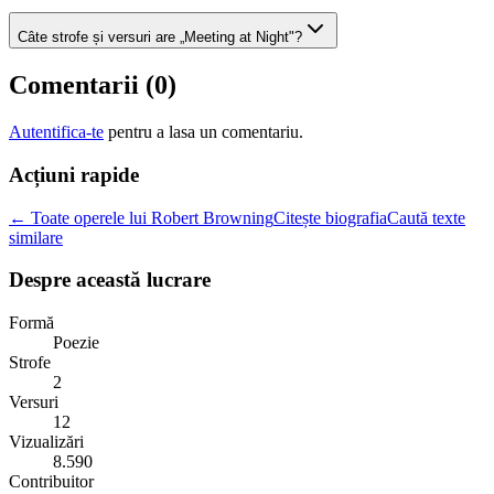
Câte strofe și versuri are „Meeting at Night"?
Comentarii (
0
)
Autentifica-te
pentru a lasa un comentariu.
Acțiuni rapide
← Toate operele lui Robert Browning
Citește biografia
Caută texte
similare
Despre această lucrare
Formă
Poezie
Strofe
2
Versuri
12
Vizualizări
8.590
Contribuitor