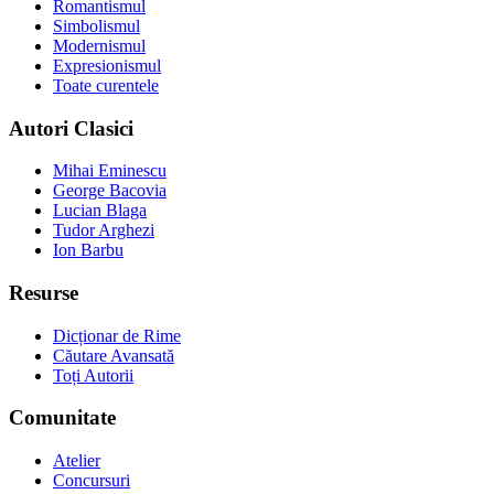
Romantismul
Simbolismul
Modernismul
Expresionismul
Toate curentele
Autori Clasici
Mihai Eminescu
George Bacovia
Lucian Blaga
Tudor Arghezi
Ion Barbu
Resurse
Dicționar de Rime
Căutare Avansată
Toți Autorii
Comunitate
Atelier
Concursuri