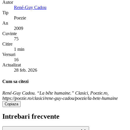
Autor
René-Guy Cadou
Tip
Poezie
An
2009
Cuvinte
75
Citire
1 min
Versuri
16
Actualizat
28 feb. 2026
Cum sa citezi
René-Guy Cadou. “La bête humaine.” Clasici, Poezie.ro,
https://poezie.ro/clasici/rene-guy-cadou/poezie/la-bete-humaine
Copiaza
Intrebari frecvente