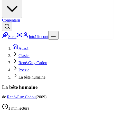
Comentarii
Scrie
Intră în cont
Acasă
Clasici
René-Guy Cadou
Poezie
La bête humaine
La bête humaine
de
René-Guy Cadou
(
2009
)
1
min lectură