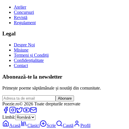
Atelier
Concursuri
Revistă
Regulament
Legal
Despre Noi
Misiune
Termeni și Condiții
Confidențialitate
Contact
Abonează-te la newsletter
Primește poeme săptămânale și noutăți din comunitate.
Abonare
Poezie
.ro
© 2026 Toate drepturile rezervate
Limbă:
Acasă
Clasici
Scrie
Caută
Profil