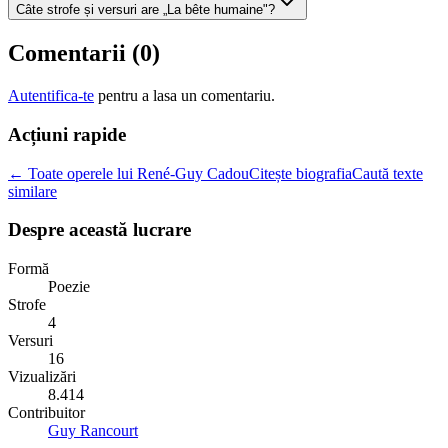
Câte strofe și versuri are „La bête humaine"?
Comentarii (
0
)
Autentifica-te
pentru a lasa un comentariu.
Acțiuni rapide
← Toate operele lui René-Guy Cadou
Citește biografia
Caută texte
similare
Despre această lucrare
Formă
Poezie
Strofe
4
Versuri
16
Vizualizări
8.414
Contribuitor
Guy Rancourt