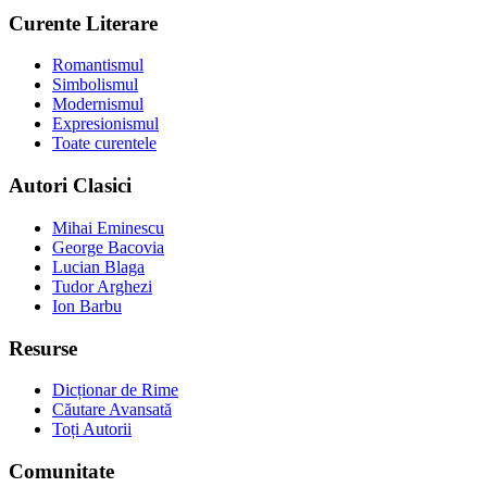
Curente Literare
Romantismul
Simbolismul
Modernismul
Expresionismul
Toate curentele
Autori Clasici
Mihai Eminescu
George Bacovia
Lucian Blaga
Tudor Arghezi
Ion Barbu
Resurse
Dicționar de Rime
Căutare Avansată
Toți Autorii
Comunitate