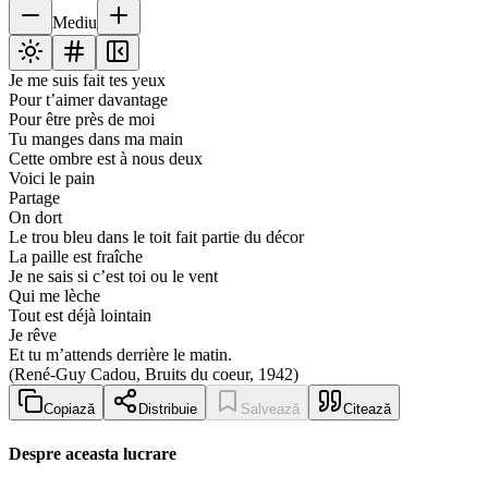
Mediu
Je me suis fait tes yeux
Pour t’aimer davantage
Pour être près de moi
Tu manges dans ma main
Cette ombre est à nous deux
Voici le pain
Partage
On dort
Le trou bleu dans le toit fait partie du décor
La paille est fraîche
Je ne sais si c’est toi ou le vent
Qui me lèche
Tout est déjà lointain
Je rêve
Et tu m’attends derrière le matin.
(René-Guy Cadou, Bruits du coeur, 1942)
Copiază
Distribuie
Salvează
Citează
Despre aceasta lucrare