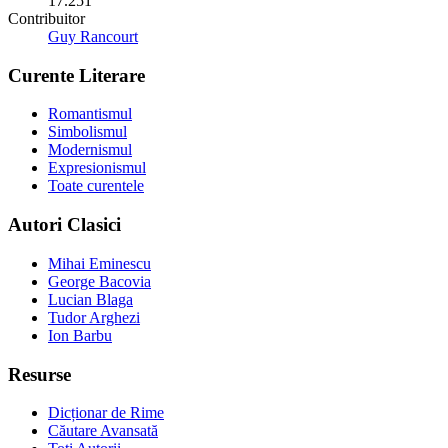
17.251
Contribuitor
Guy Rancourt
Curente Literare
Romantismul
Simbolismul
Modernismul
Expresionismul
Toate curentele
Autori Clasici
Mihai Eminescu
George Bacovia
Lucian Blaga
Tudor Arghezi
Ion Barbu
Resurse
Dicționar de Rime
Căutare Avansată