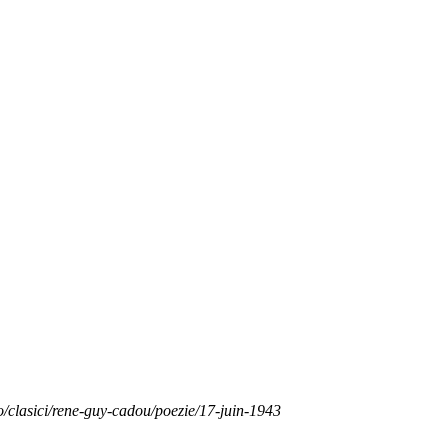
o/clasici/rene-guy-cadou/poezie/17-juin-1943