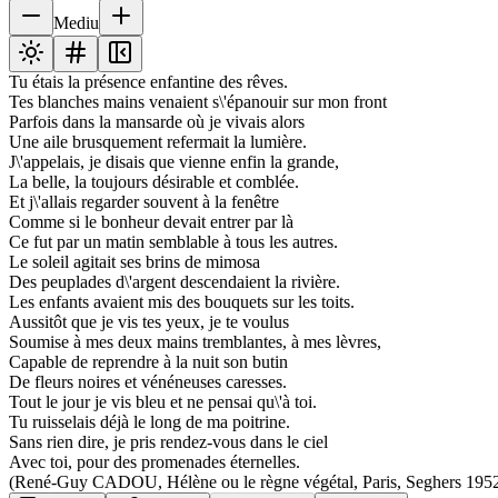
Mediu
Tu étais la présence enfantine des rêves.
Tes blanches mains venaient s\'épanouir sur mon front
Parfois dans la mansarde où je vivais alors
Une aile brusquement refermait la lumière.
J\'appelais, je disais que vienne enfin la grande,
La belle, la toujours désirable et comblée.
Et j\'allais regarder souvent à la fenêtre
Comme si le bonheur devait entrer par là
Ce fut par un matin semblable à tous les autres.
Le soleil agitait ses brins de mimosa
Des peuplades d\'argent descendaient la rivière.
Les enfants avaient mis des bouquets sur les toits.
Aussitôt que je vis tes yeux, je te voulus
Soumise à mes deux mains tremblantes, à mes lèvres,
Capable de reprendre à la nuit son butin
De fleurs noires et vénéneuses caresses.
Tout le jour je vis bleu et ne pensai qu\'à toi.
Tu ruisselais déjà le long de ma poitrine.
Sans rien dire, je pris rendez-vous dans le ciel
Avec toi, pour des promenades éternelles.
(René-Guy CADOU, Hélène ou le règne végétal, Paris, Seghers 195