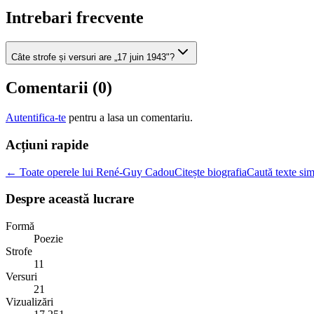
Intrebari frecvente
Câte strofe și versuri are „17 juin 1943"?
Comentarii (
0
)
Autentifica-te
pentru a lasa un comentariu.
Acțiuni rapide
← Toate operele lui René-Guy Cadou
Citește biografia
Caută texte sim
Despre această lucrare
Formă
Poezie
Strofe
11
Versuri
21
Vizualizări