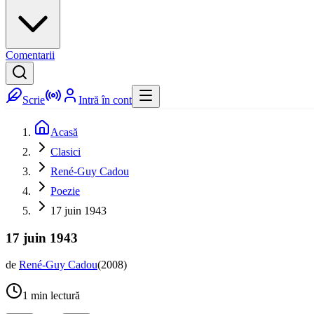
Comentarii
Scrie
Intră în cont
Acasă
Clasici
René-Guy Cadou
Poezie
17 juin 1943
17 juin 1943
de
René-Guy Cadou
(
2008
)
1
min lectură