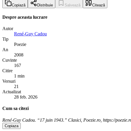
Copiază
Distribuie
Salvează
Citează
Despre aceasta lucrare
Autor
René-Guy Cadou
Tip
Poezie
An
2008
Cuvinte
167
Citire
1 min
Versuri
21
Actualizat
28 feb. 2026
Cum sa citezi
René-Guy Cadou. “17 juin 1943.” Clasici, Poezie.ro, https://poezie.r
Copiaza