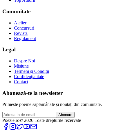
Toți Autorii
Comunitate
Atelier
Concursuri
Revistă
Regulament
Legal
Despre Noi
Misiune
Termeni și Condiții
Confidențialitate
Contact
Abonează-te la newsletter
Primește poeme săptămânale și noutăți din comunitate.
Abonare
Poezie
.ro
© 2026 Toate drepturile rezervate