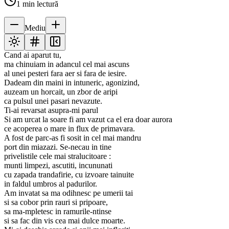
1
min lectură
Mediu
Cand ai aparut tu,
ma chinuiam in adancul cel mai ascuns
al unei pesteri fara aer si fara de iesire.
Dadeam din maini in intuneric, agonizind,
auzeam un horcait, un zbor de aripi
ca pulsul unei pasari nevazute.
Ti-ai revarsat asupra-mi parul
Si am urcat la soare fi am vazut ca el era doar aurora
ce acoperea o mare in flux de primavara.
A fost de parc-as fi sosit in cel mai mandru
port din miazazi. Se-necau in tine
privelistile cele mai stralucitoare :
munti limpezi, ascutiti, incununati
cu zapada trandafirie, cu izvoare tainuite
in faldul umbros al padurilor.
Am invatat sa ma odihnesc pe umerii tai
si sa cobor prin rauri si pripoare,
sa ma-mpletesc in ramurile-ntinse
si sa fac din vis cea mai dulce moarte.