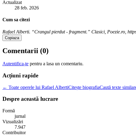
Actualizat
28 feb. 2026
Cum sa citezi
Rafael Alberti. “Crangul pierdut - fragment.” Clasici, Poezie.ro, http
Copiaza
Comentarii (
0
)
Autentifica-te
pentru a lasa un comentariu.
Acțiuni rapide
← Toate operele lui Rafael Alberti
Citește biografia
Caută texte similar
Despre această lucrare
Formă
jurnal
Vizualizări
7.947
Contribuitor