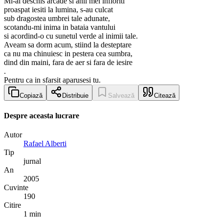
Mi-ai deschis arcade si anii mei infloriti
proaspat iesiti la lumina, s-au culcat
sub dragostea umbrei tale adunate,
scotandu-mi inima in bataia vantului
si acordind-o cu sunetul verde al inimii tale.
Aveam sa dorm acum, stiind la desteptare
ca nu ma chinuiesc in pestera cea sumbra,
dind din maini, fara de aer si fara de iesire
.
Pentru ca in sfarsit aparusesi tu.
Copiază
Distribuie
Salvează
Citează
Despre aceasta lucrare
Autor
Rafael Alberti
Tip
jurnal
An
2005
Cuvinte
190
Citire
1 min