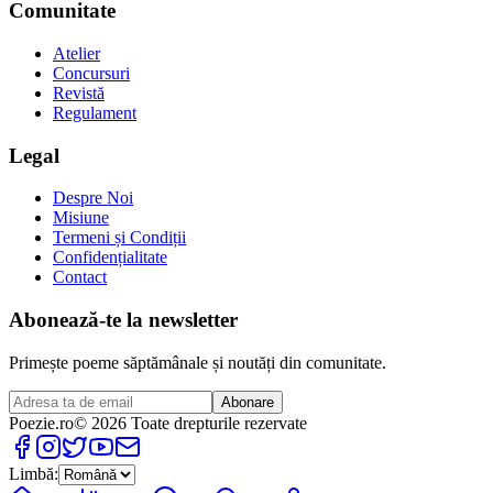
Comunitate
Atelier
Concursuri
Revistă
Regulament
Legal
Despre Noi
Misiune
Termeni și Condiții
Confidențialitate
Contact
Abonează-te la newsletter
Primește poeme săptămânale și noutăți din comunitate.
Abonare
Poezie
.ro
© 2026 Toate drepturile rezervate
Limbă: