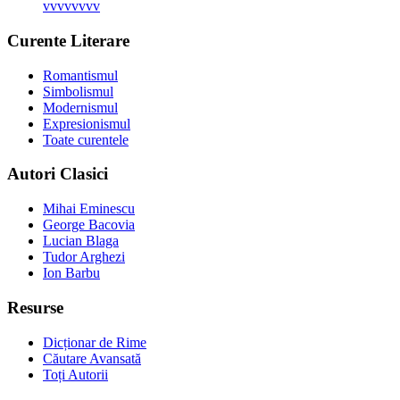
vvvvvvvv
Curente Literare
Romantismul
Simbolismul
Modernismul
Expresionismul
Toate curentele
Autori Clasici
Mihai Eminescu
George Bacovia
Lucian Blaga
Tudor Arghezi
Ion Barbu
Resurse
Dicționar de Rime
Căutare Avansată
Toți Autorii