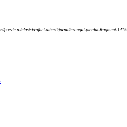
s://poezie.ro/clasici/rafael-alberti/jurnal/crangul-pierdut-fragment-141
e