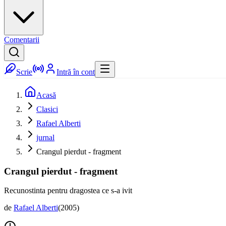
Comentarii
Scrie
Intră în cont
Acasă
Clasici
Rafael Alberti
jurnal
Crangul pierdut - fragment
Crangul pierdut - fragment
Recunostinta pentru dragostea ce s-a ivit
de
Rafael Alberti
(
2005
)